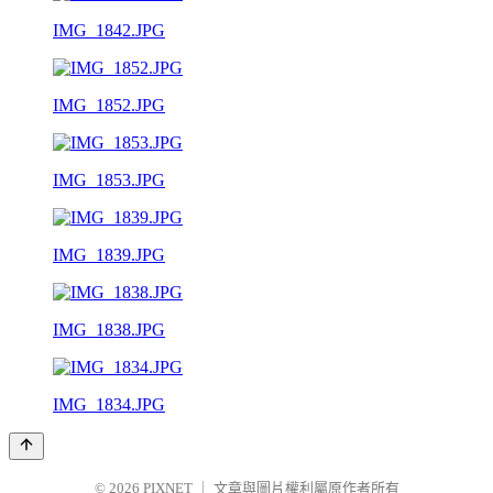
IMG_1842.JPG
IMG_1852.JPG
IMG_1853.JPG
IMG_1839.JPG
IMG_1838.JPG
IMG_1834.JPG
© 2026
PIXNET
｜
文章與圖片權利屬原作者所有