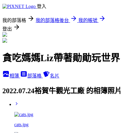
登入
我的部落格
我的部落格後台
我的帳號
登出
貪吃媽媽Liz帶著勛勛玩世界
相簿
部落格
名片
2022.07.24裕賀牛觀光工廠 的相簿照片
cats.jpg