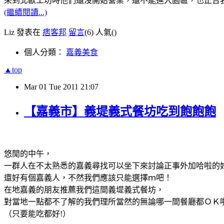
來到北歐工坊時他們還沒開始營業，還不能進入園區，也正合
(繼續閱讀...)
Liz 發表在
痞客邦
留言
(6)
人氣(
)
個人分類：
嘉義美食
▲top
Mar
01
Tue
2011
21:07
【嘉義市】義堤義式餐坊吃到飽飽飽
悠閒的中午，
一群人在不太熟悉的嘉義尋找可以坐下來討論正事外加哈啦的
還好有個嘉義人，不然我們應該只能選擇ｍ吧！
在地嘉義的朋友推藨我們這間義堤義式餐坊，
對當地一點都不了解的我們理所當然的無論哪一間餐廳都ＯＫ
（只要能吃都好!）