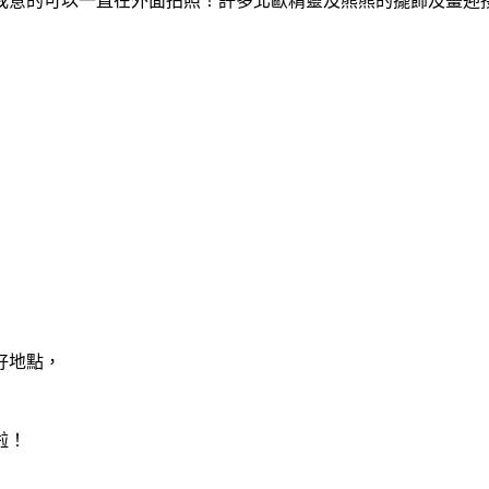
我意的可以一直在外面拍照！許多北歐精靈及熊熊的擺飾及畫迎
好地點，
啦！