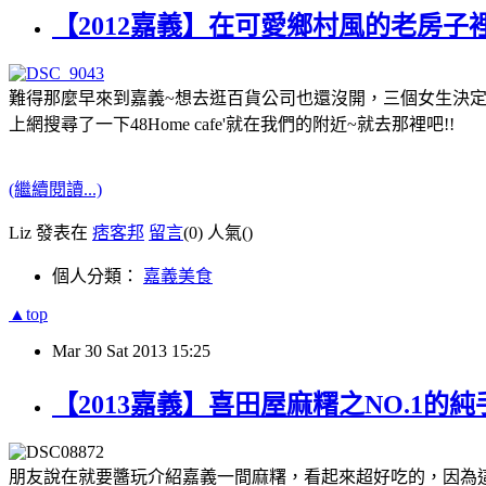
【2012嘉義】在可愛鄉村風的老房子裡吃bru
難得那麼早來到嘉義~想去逛百貨公司也還沒開，三個女生決定去吃
上網搜尋了一下48Home cafe'就在我們的附近~就去那裡吧!!
(繼續閱讀...)
Liz 發表在
痞客邦
留言
(0)
人氣(
)
個人分類：
嘉義美食
▲top
Mar
30
Sat
2013
15:25
【2013嘉義】喜田屋麻糬之NO.1的
朋友說在就要醬玩介紹嘉義一間麻糬，看起來超好吃的，因為