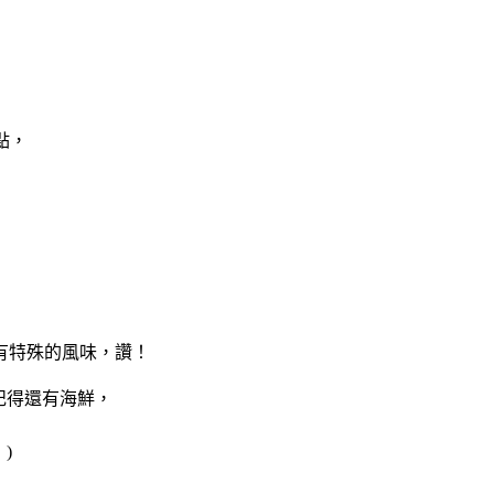
點，
有特殊的風味，讚！
記得還有海鮮，
)