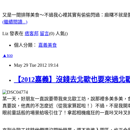
又是一間排隊美食～不過我心裡其實有偷偷閃過：麻糬不就是
(繼續閱讀...)
Liz 發表在
痞客邦
留言
(0)
人氣(
)
個人分類：
嘉義美食
▲top
May
29
Tue
2012
19:14
【2012嘉義】沒錢去北歐也要來過北
某一天，好朋友一直說要帶我來北歐工坊，說那裡多美多美，
真要說，他真的不怎麼近（從我家算起啦！）不過，不是我開
眼前童話般的場景給吸引住了！拿起相機瘋狂的一直咔叉咔叉