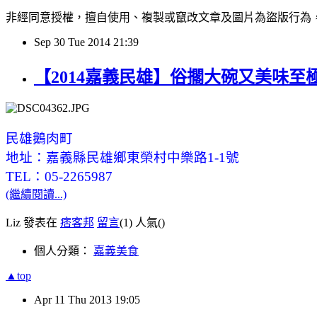
非經同意授權，擅自使用、複製或竄改文章及圖片為盜版行為，經發現必追究
Sep
30
Tue
2014
21:39
【2014嘉義民雄】俗擱大碗又美味至
民雄鵝肉町
地址：嘉義縣民雄鄉東榮村中樂路1-1號
TEL：05-2265987
(繼續閱讀...)
Liz 發表在
痞客邦
留言
(1)
人氣(
)
個人分類：
嘉義美食
▲top
Apr
11
Thu
2013
19:05