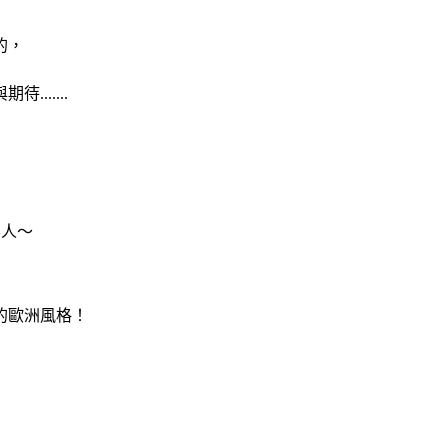
的，
.....
客人～
的歐洲風格！