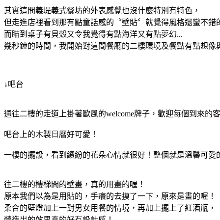
其實這間義堤義式餐坊的外表感覺也沒什麼特別有特色，
但走進店裡看到那有點童話感的〝壁貼〞就覺得風格還蠻不錯
而瞄到桌子有貝殼又令我覺得有點海洋又有點夢幻...
幾秒鐘的時間，我開始對這間餐廳的二樓環境及餐點有點想像與期待..
↓吧台
通往二樓的走道上掛著歐風的welcome牌子，歡迎每個到來的
吧台上的木製日曆好可愛！
一樓的擺設，看到繽紛的花朵心情就很好！整個就是溫馨可愛
往二樓的樓梯間的壁畫，真的用畫的喔！
原本我們以為是用貼的，手癢的去摸了一下，原來是畫的喔！
柔合的壁燈加上一對男女用餐的情境，再加上擺上了紅酒瓶，
營造出的效果真的好有設計感！