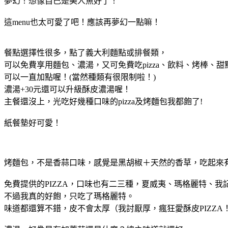
夢幻！想像自己是美人魚好了！
這menu也太可愛了吧！應該再夢幻一點嘛！
餐點選擇性很多，點了義大利麵點或排餐類，
可以免費享用麵包、濃湯，又可免費吃pizza、飲料、烤棒、甜
可以一直加點喔！(當然種類有很限制啦！)
濃湯+30元還可以升級酥皮濃湯喔！
主餐還沒上，光吃好幾種口味的pizza及烤麵包我都飽了!
紙餐墊好可愛！
烤麵包，不是香蒜口味，感覺是黑胡椒＋天然的香草，吃起來
免費提供的PIZZA，口味也有二三種，夏威夷、瑪格麗特、我
不過我真的好飽，只吃了瑪格麗特。
味道都還算不錯，皮不會太厚（我討厭厚，瘋狂愛酥皮PIZZA！