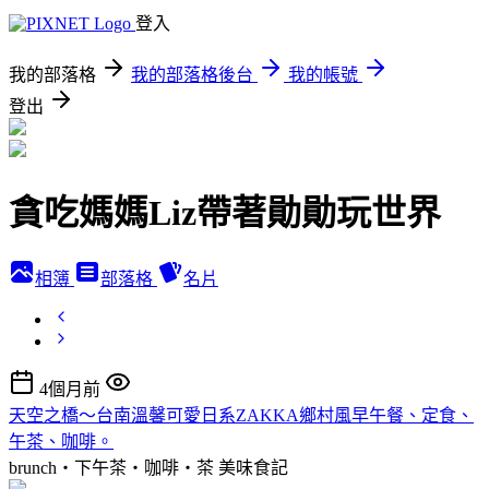
登入
我的部落格
我的部落格後台
我的帳號
登出
貪吃媽媽Liz帶著勛勛玩世界
相簿
部落格
名片
4個月前
天空之橋～台南溫馨可愛日系ZAKKA鄉村風早午餐、定食、
午茶、咖啡。
brunch‧下午茶‧咖啡‧茶
美味食記