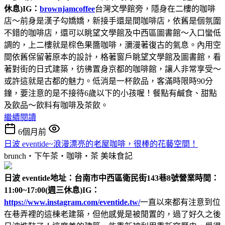
休息)
IG：
brownjamcoffee
台灣文學館旁，隱身在二樓的咖啡
店～前身是漢子勾嬌嬌，新接手還是間咖啡店，依舊是個氛圍
不錯的咖啡店，還可以眺望文學館及中西區圖書館～入口蠻低
調的，上二樓就是棕色果醬咖啡，瀰漫著復古的氣息。內用空
間依舊保留著原本的設計，格著窗戶眺望文學館及圖書館，看
著對街的日式建築，彷彿置身京都的咖啡館，讓人非常享受～
或許這就是古都的魅力。低消是一杯飲品，客滿時限時90分
鐘，要注意的是不接待6歲以下的小孩喔！餐點有鹹食、甜點
及飲品～飲料有咖啡及茶飲。
繼續閱讀
6個月前
日波 eventide~浪漫漂亮的老屋咖啡，很棒的花藝空間！
brunch‧下午茶‧咖啡‧茶
美味食記
日波 eventide
地址：台南市中西區衛民街143巷8號
營業時間：
11:00~17:00(週三休息)
IG：
https://www.instagram.com/eventide.tw/
一直以來都有注意到位
在巷弄裡的這棟老建築，但他感覺是被閒置的，過了好久之後