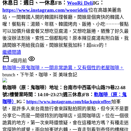
休息日：週日、一休息
FB：
WooRi Deli
IG：
https://www.instagram.com/woorideli/
位在高雄美麗島
站，一間韓國人開的韓國料理餐廳，闆娘是個爽快的韓國人
喔！餐點有：湯類、年糕、韓國烤肉、飯捲、小吃⋯⋯⋯餐點
可以加價升級套餐又想吃豆腐湯，又想吃飯捲，猶豫了好久最
後沒辦法割捨，索性二個都點啦！原本辣豆腐湯有附白飯，我
請闆娘不用給我白飯，闆娘就幫我加料！超nice的！
繼續閱讀
4個月前
軌咖啡～原鬼咖啡，一間非常詭異，又有個性的老屋咖啡。
brunch‧下午茶‧咖啡‧茶
美味食記
軌咖啡（原：鬼咖啡）
地址：台南市中西區中山路79巷22-68
號2樓
營業時間：14:10~23:27(週三休息)
FB：
軌咖啡（原：鬼
咖啡）
IG：
https://www.instagram.com/blackguicoffee/
旭峯
號，是許多人來台南旅行會來踩點拍照的景點，但今天不是要
分享它～而是一間很特別的咖啡店。這間咖啡店，位在一個很
詭異的地方，第一次來時還懷疑，會在這種地方嗎？有種走迷
宮探險的感覺。面向旭峯號右轉，一直走到看到奇怪的樓梯往