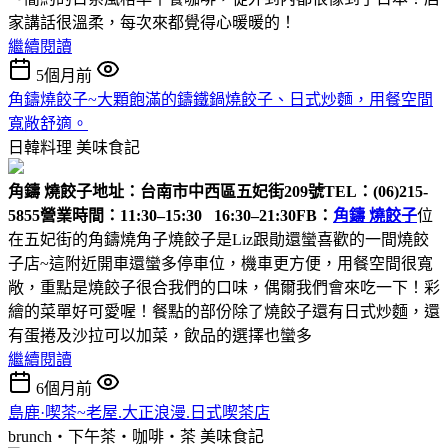
家講話很溫柔，每次來都覺得心暖暖的！
繼續閱讀
5個月前
角鑄燒餃子~大顆飽滿的鑄鐵鍋燒餃子、日式炒麵，用餐空間
寬敞舒適。
日韓料理
美味食記
角鑄 燒餃子
地址：台南市中西區五妃街209號
TEL：(06)215-
5855
營業時間：11:30–15:30 16:30–21:30
FB：
角鑄 燒餃子
位
在五妃街的角鑄燒角子燒餃子是Liz跟勛還蠻喜歡的一間燒餃
子店~這附近開車還蠻多停車位，機車更方便，用餐空間很寬
敞，重點是燒餃子很合我們的口味，偶爾我們會來吃一下！彩
繪的菜單好可愛喔！餐點的部份除了燒餃子還有日式炒麵，還
有蛋捲及沙拉可以加菜，飲品的選擇也蠻多
繼續閱讀
6個月前
島鹿·喫茶~老屋.大正浪漫.日式喫茶店
brunch‧下午茶‧咖啡‧茶
美味食記