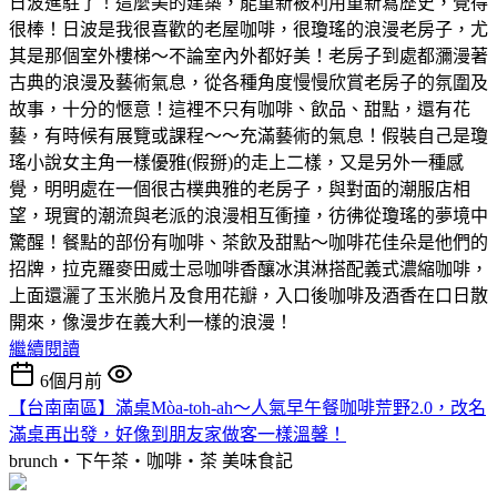
日波進駐了！這麼美的建築，能重新被利用重新寫歷史，覺得
很棒！日波是我很喜歡的老屋咖啡，很瓊瑤的浪漫老房子，尤
其是那個室外樓梯～不論室內外都好美！老房子到處都瀰漫著
古典的浪漫及藝術氣息，從各種角度慢慢欣賞老房子的氛圍及
故事，十分的愜意！這裡不只有咖啡、飲品、甜點，還有花
藝，有時候有展覽或課程～～充滿藝術的氣息！假裝自己是瓊
瑤小說女主角一樣優雅(假掰)的走上二樣，又是另外一種感
覺，明明處在一個很古樸典雅的老房子，與對面的潮服店相
望，現實的潮流與老派的浪漫相互衝撞，彷彿從瓊瑤的夢境中
驚醒！餐點的部份有咖啡、茶飲及甜點～咖啡花佳朵是他們的
招牌，拉克羅麥田威士忌咖啡香釀冰淇淋搭配義式濃縮咖啡，
上面還灑了玉米脆片及食用花瓣，入口後咖啡及酒香在口日散
開來，像漫步在義大利一樣的浪漫！
繼續閱讀
6個月前
【台南南區】滿桌Mòa-toh-ah～人氣早午餐咖啡荒野2.0，改名
滿桌再出發，好像到朋友家做客一樣溫馨！
brunch‧下午茶‧咖啡‧茶
美味食記