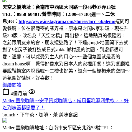
天空之橋
地址：台南市中西區大同路一段46巷37弄13號
TEL：0958-604017
營業時間：12:00~17:30(週一、二休
息)
IG：
https://www.instagram.com/stories/larc_obaleno/
這間可
愛餐廳，位在很隱密的巷弄裡，原本是之間&家料理，現在升
級2.0版，改名為「天空之橋」再出發。這地點真的很隱密，
之前跟朋友來約會，朋友還迷路了！不過google地圖開下去就
對了!老房子被打造成日式zakka鄉村風的氛圍，到處都很可
愛、溫馨，可以感受到主人的用心～～整個氛圍就是我的
dream house啊！覺得好像來到日本人的家裡用餐！進到餐廳裡
要脫鞋換室內脫鞋喔～二樓也好美，還有一個榻榻米的空間～
這氛圍好慵懶，好喜歡！
繼續閱讀
4個月前
Meller 墨樂咖啡～安平質感咖啡店，戚風蛋糕濕潤柔軟，，好
吃到味蕾都戀愛了！
brunch‧下午茶‧咖啡‧茶
美味食記
Meller 墨樂咖啡地址：台南市安平區安北路53號TEL：