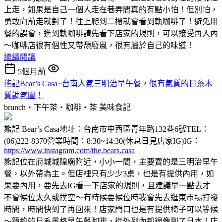
上走，如果是自己一個人走在巷弄間真的有點小怕！但別怕，
勇敢向前走就對了！往上爬到二樓就會看到軌咖啡了！避免用
餐的誤會，進到軌咖啡請先看下店家的規則，可以接受再入內
～咖啡店很有個性又帶頹廢風，很有屬於自己的味道！
繼續閱讀
5個月前
熊記Bear’s Casa~台南人氣三明治早午餐，很有氣質的日糸木
質調氛圍！
brunch‧下午茶‧咖啡‧茶
美味食記
熊記 Bear’s Casa地址：台南市中西區青年路132巷6號TEL：
(06)222-8370營業時間：8:30~14:30(休息日見店家IG)IG：
https://www.instagram.com/the.bears.casa
熊記位在府城城隍廟附近，小小一間，主要賣的是三明治早午
餐，以外帶為主。但店裡只有少少3桌，也是有提供內用，如
果要內用，要先去IG看一下店家的規則，且建議早一點去才
不會候位太久或撲空～有時候要候位時我會先去逛東市場打發
時間，時間快到了再回來！店家門口也是有提供椅子可以等候
～簡約的日系風格早午餐咖啡，從外到內都很像到了日本！店