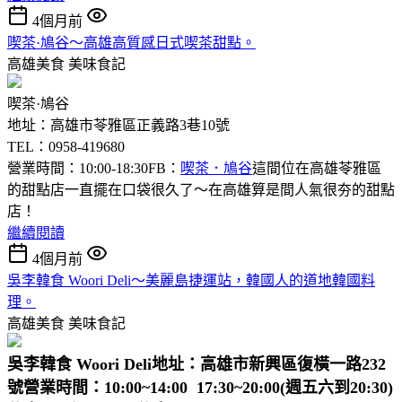
4個月前
喫茶·鳩谷～高雄高質感日式喫茶甜點。
高雄美食
美味食記
喫茶·鳩谷
地址：高雄市苓雅區正義路3巷10號
TEL：0958-419680
營業時間：10:00-18:30FB：
喫茶．鳩谷
這間位在高雄苓雅區
的甜點店一直擺在口袋很久了～在高雄算是間人氣很夯的甜點
店！
繼續閱讀
4個月前
吳李韓食 Woori Deli～美麗島捷運站，韓國人的道地韓國料
理。
高雄美食
美味食記
吳李韓食 Woori Deli
地址：高雄市新興區復橫一路232
號
營業時間：10:00~14:00 17:30~20:00(週五六到20:30)