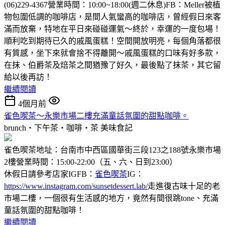
(06)229-4367營業時間：10:00~18:00(週二休息)FB：Meller被植
物包圍低調的咖啡店，是間人氣蠻高的咖啡店，曾經假日來客
滿而放棄，特地在平日來碰碰運氣～終於，幸運的一度包場！
順利吃到期待已久的戚風蛋糕！空間開放明亮，每個角落都很
有質感，坐下來就會捨不得離開～戚風蛋糕的口味有好多款，
在抹、伯爵茶及焙茶之間猶豫了好久，最後點了抹茶，其它留
給以後再訪！
繼續閱讀
4個月前
雀色喫茶～永樂市場二樓充滿童話氛圍的甜點咖啡。
brunch‧下午茶‧咖啡‧茶
美味食記
雀色喫茶地址：台南市中西區國華街三段123之188號永樂市場
2樓營業時間：15:00-22:00（五、六、日到23:00）
休假日請參考店家IGFB：
雀色喫茶
IG：
https://www.instagram.com/sunsetdessert.lab/
走進復古味十足的老
市場二樓，一個很有生活感的地方，竟然有間很跳tone、充滿
童話氛圍的甜點咖啡！
繼續閱讀