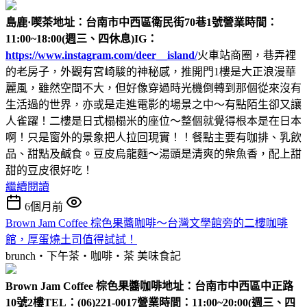
島鹿·喫茶
地址：台南市中西區衛民街70巷1號
營業時間：
11:00~18:00(週三、四休息)
IG：
https://www.instagram.com/deer__island/
火車站商圈，巷弄裡
的老房子，外觀有宮崎駿的神秘感，推開門1樓是大正浪漫華
麗風，雖然空間不大，但好像穿過時光機倒轉到那個從來沒有
生活過的世界，亦或是走進電影的場景之中～有點陌生卻又讓
人雀躍！二樓是日式榻榻米的座位～整個就覺得根本是在日本
啊！只是窗外的景象把人拉回現實！！餐點主要有咖排、乳飲
品、甜點及鹹食。豆皮烏龍麵～湯頭是清爽的柴魚香，配上甜
甜的豆皮很好吃！
繼續閱讀
6個月前
Brown Jam Coffee 棕色果醬咖啡～台灣文學館旁的二樓咖啡
館，厚蛋燒土司值得試試！
brunch‧下午茶‧咖啡‧茶
美味食記
Brown Jam Coffee 棕色果醬咖啡
地址：台南市中西區中正路
10號2樓
TEL：(06)221-0017
營業時間：11:00~20:00(週三、四