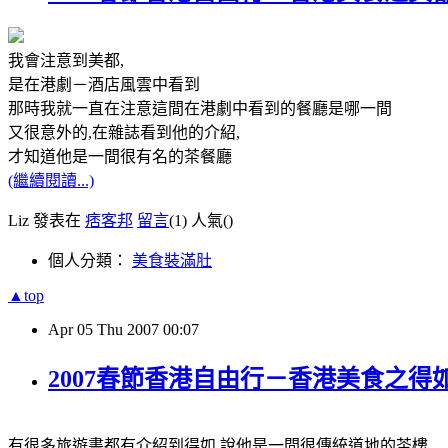
我會注意到美都,
是在港劇－酒店風雲中看到
那時我就一直在注意這間在港劇中看到的餐廳是哪一間
又很意外的,在雜誌看到他的介紹,
才知道他是一間很有名的茶餐廳
(繼續閱讀...)
Liz 發表在
痞客邦
留言
(1)
人氣(
)
個人分類：
美食裝滿肚
▲top
Apr
05
Thu
2007
00:07
2007春節香港自由行－香港美食之得
有很多旅遊書都有介紹到得如,說他是一間很傳統道地的茶樓