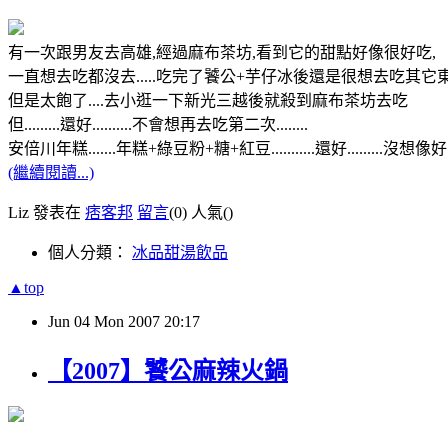
有一次跟男友去高雄,經過麻布茶坊,看到它的甜點好像很好吃,
一直想去吃都沒去.....吃完了饕公+芋仔冰後還是很想去吃其它
但是太飽了....去小逛一下新光三越後就殺到麻布茶坊去吃
但.........還好..........不會想再去吃第二次........
安倍川年糕.......年糕+綠豆粉+糖+紅豆...........還好.........沒想像好吃....
(繼續閱讀...)
Liz 發表在
痞客邦
留言
(0)
人氣(
)
個人分類：
冰品甜湯飲品
▲top
Jun
04
Mon
2007
20:17
【2007】饕公麻辣火鍋