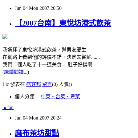
Jun
04
Mon
2007
20:50
【2007台南】東悅坊港式飲茶
我選擇了東悅坊港式飲茶，幫男友慶生
在網路上看到他的評價不錯，決定去嘗鮮.......
我們二個人吃了十一道美食.....肚子好撐啊.
(繼續閱讀...)
Liz 發表在
痞客邦
留言
(0)
人氣(
)
個人分類：
中菜‧台菜‧粵菜
▲top
Jun
04
Mon
2007
20:24
麻布茶坊甜點