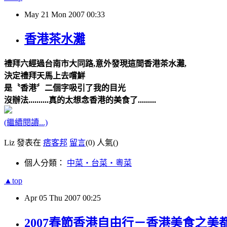
May
21
Mon
2007
00:33
香港茶水灘
禮拜六經過台南市大同路,意外發現這間香港茶水灘,
決定禮拜天馬上去嚐鮮
是〝香港〞二個字吸引了我的目光
沒辦法..........真的太想念香港的美食了.........
(繼續閱讀...)
Liz 發表在
痞客邦
留言
(0)
人氣(
)
個人分類：
中菜‧台菜‧粵菜
▲top
Apr
05
Thu
2007
00:25
2007春節香港自由行－香港美食之美