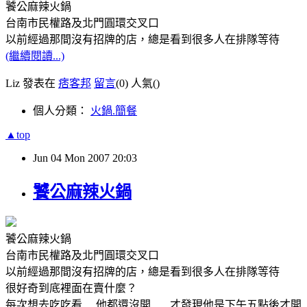
饕公麻辣火鍋
台南市民權路及北門圓環交叉口
以前經過那間沒有招牌的店，總是看到很多人在排隊等待
(繼續閱讀...)
Liz 發表在
痞客邦
留言
(0)
人氣(
)
個人分類：
火鍋.簡餐
▲top
Jun
04
Mon
2007
20:03
饕公麻辣火鍋
饕公麻辣火鍋
台南市民權路及北門圓環交叉口
以前經過那間沒有招牌的店，總是看到很多人在排隊等待
很好奇到底裡面在賣什麼？
每次想去吃吃看.....他都還沒開.......才發現他是下午五點後才開..