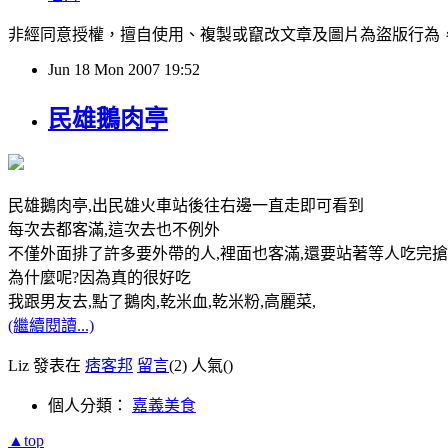
非經同意授權，擅自使用、複製或竄改文章及圖片為盜版行為，經發現必追究
Jun
18
Mon
2007
19:52
民雄鵝肉亭
民雄鵝肉亭,出民雄火車站後往右邊一直走即可看到
每次去都客滿,這次去也不例外
不僅外面排了許多要外帶的人,裡面也客滿,還要站著等人吃完
為什麼呢?因為真的很好吃
我跟男友去,點了鵝肉,乾米血,乾米粉,高麗菜,
(繼續閱讀...)
Liz 發表在
痞客邦
留言
(2)
人氣(
)
個人分類：
嘉義美食
▲top