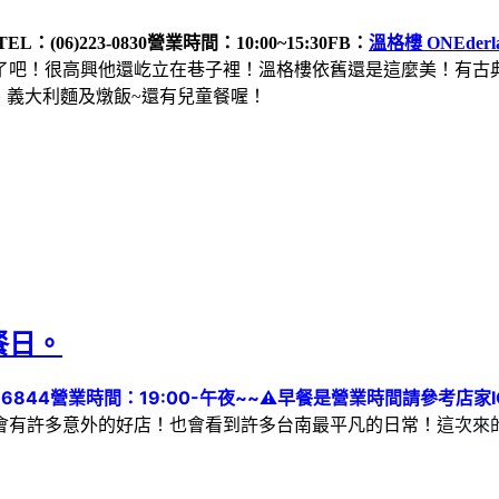
TEL：(06)223-0830
營業時間：10:00~15:30
FB：
溫格樓 ONEderl
有了吧！很高興他還屹立在巷子裡！溫格樓依舊還是這麼美！有古
、義大利麵及燉飯~還有兒童餐喔！
餐日。
16844
營業時間：19:00-午夜~~
⚠️早餐是營業時間請參考店家I
這次來
會有許多意外的好店！也會看到許多台南最平凡的日常！