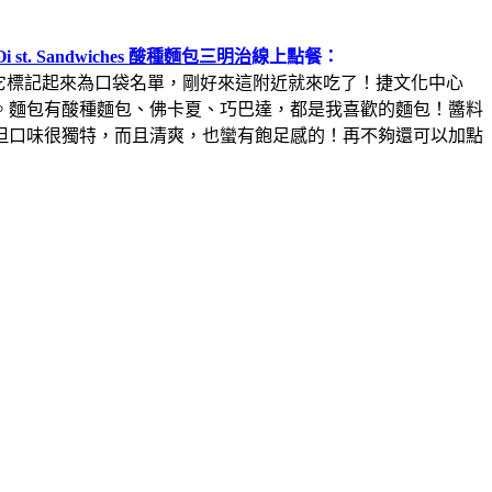
Oi st. Sandwiches 酸種麵包三明治
線上點餐：
把它標記起來為口袋名單，剛好來這附近就來吃了！捷文化中心
。麵包有酸種麵包、佛卡夏、巧巴達，都是我喜歡的麵包！醬料
但口味很獨特，而且清爽，也蠻有飽足感的！再不夠還可以加點