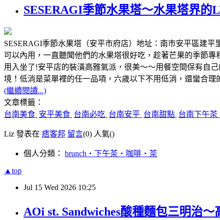
SESERAGI季節水果塔～水果塔界
SESERAGI季節水果塔（安平市府店）地址：南市安平區建平里建平十二街24巷
可以內用，一直聽聞他們的水果塔很好吃，趁著芒果的季節專
用入坐了!安平店的裝潢高雅氣派，很美～～用餐空間保有自
境！低消是菜單裡的任一品項，六歲以下不用低消，還蠻合理
(繼續閱讀...)
文章標籤：
台南美食
安平美食
台南必吃
台南安平
台南甜點
台南下午茶
Liz 發表在
痞客邦
留言
(0)
人氣(
)
個人分類：
brunch‧下午茶‧咖啡‧茶
▲top
Jul
15
Wed
2026
10:25
AOi st. Sandwiches酸種