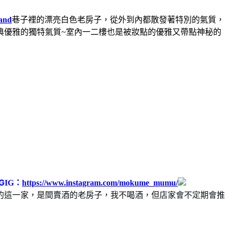
and
巷子裡的漂亮白色老房子，從外到內都散發著特別的氣質，
典優雅的獨特氣質~室內一二樓也是被妝點的優雅又帶點神秘的
G
IG：
https://www.instagram.com/mokume_mumu/
的這一家，是間賣酒的老房子，我不喝酒，但店家會不定期會推