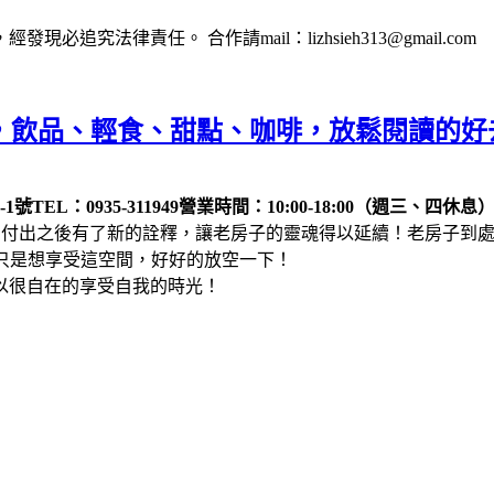
法律責任。 合作請mail：lizhsieh313@gmail.com
文青老房，飲品、輕食、甜點、咖啡，放鬆閱讀的
-1號
TEL：0935-311949
營業時間：10:00-18:00（週三、四休息
付出之後有了新的詮釋，讓老房子的靈魂得以延續！老房子到處都好
單純只是想享受這空間，好好的放空一下！
以很自在的享受自我的時光！