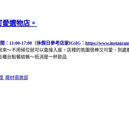
可愛選物店。
：11:00-17:00（休假日參考店家IG)
IG：
https://www.instagram
就來～不用候位就可以直接入座。店裡的氛圍很棒又可愛，到處
去櫃台點餐結帳～低消是一杯飲品
哩
廢材俱樂部