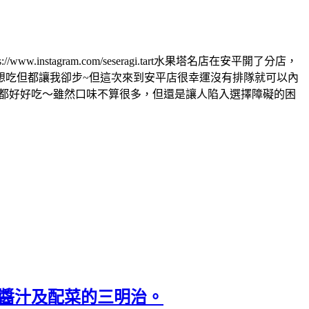
nstagram.com/seseragi.tart水果塔名店在安平開了分店，
想吃但都讓我卻步~但這次來到安平店很幸運沒有排隊就可以內
來都好好吃～雖然口味不算很多，但還是讓人陷入選擇障礙的困
麵包、醬汁及配菜的三明治。