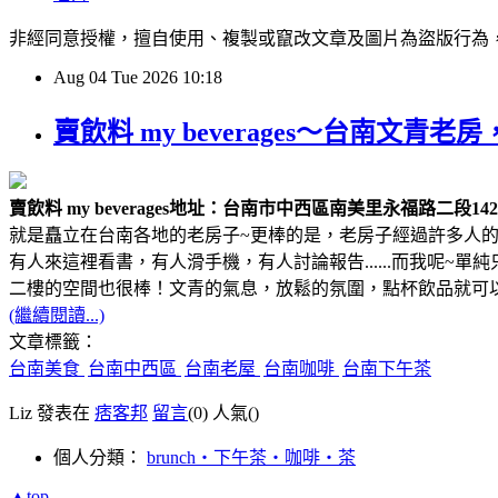
非經同意授權，擅自使用、複製或竄改文章及圖片為盜版行為，經發現必追究
Aug
04
Tue
2026
10:18
賣飲料 my beverages～台南
賣飲料 my beverages
地址：台南市中西區南美里永福路二段142
就是矗立在台南各地的老房子~更棒的是，老房子經過許多人的
有人來這裡看書，有人滑手機，有人討論報告......而我呢~
二樓的空間也很棒！文青的氣息，放鬆的氛圍，點杯飲品就可
(繼續閱讀...)
文章標籤：
台南美食
台南中西區
台南老屋
台南咖啡
台南下午茶
Liz 發表在
痞客邦
留言
(0)
人氣(
)
個人分類：
brunch‧下午茶‧咖啡‧茶
▲top