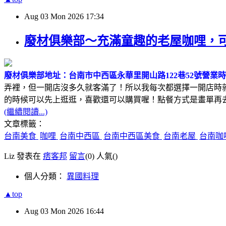
Aug
03
Mon
2026
17:34
廢材俱樂部～充滿童趣的老屋咖哩，
廢材俱樂部
地址：台南市中西區永華里開山路122巷52號
營業時間
弄裡，但一開店沒多久就客滿了！所以我每次都選擇一開店時
的時候可以先上逛逛，喜歡還可以購買喔！點餐方式是畫單再
(繼續閱讀...)
文章標籤：
台南美食
咖哩
台南中西區
台南中西區美食
台南老屋
台南咖
Liz 發表在
痞客邦
留言
(0)
人氣(
)
個人分類：
異國料理
▲top
Aug
03
Mon
2026
16:44