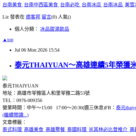
台南美食
台南中西區美食
台南必吃
台南冰店
台南冰品
美雪
Liz 發表在
痞客邦
留言
(0)
人氣(
)
個人分類：
冰品甜湯飲品
▲top
Jul
06
Mon
2026
15:54
泰元THAIYUAN～高雄連續5年榮
泰元THAIYUAN
地址：高雄市苓雅區人和里苓雅二路53號
TEL：0976-009356
營業時間：中午～15:00 17:00～20:30(週三休息)FB：
泰元thaiy
(繼續閱讀...)
文章標籤：
泰式料理
高雄美食
高雄聚餐
泰國料理
米其林必比登推介
高