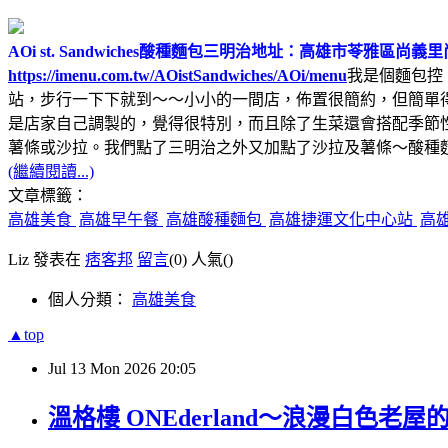
AOi st. Sandwiches酸種麵包三明治
地址：高雄市苓雅區尚義里尚
https://imenu.com.tw/AOistSandwiches/AOi/menu
我是個麵包控
站，步行一下下就到～～小小的一間店，佈置很簡約，但簡單
是店家自己調製的，覺得很特別，而且除了生菜還會搭配季節
薯條或沙拉。我們點了三明治之外又加點了沙拉及薯條～酸種
(繼續閱讀...)
文章標籤：
高雄美食
高雄早午餐
高雄酸種麵包
高雄捷運文化中心站
高
Liz 發表在
痞客邦
留言
(0)
人氣(
)
個人分類：
高雄美食
▲top
Jul
13
Mon
2026
20:05
溫格樓 ONEderland～浪漫白色老