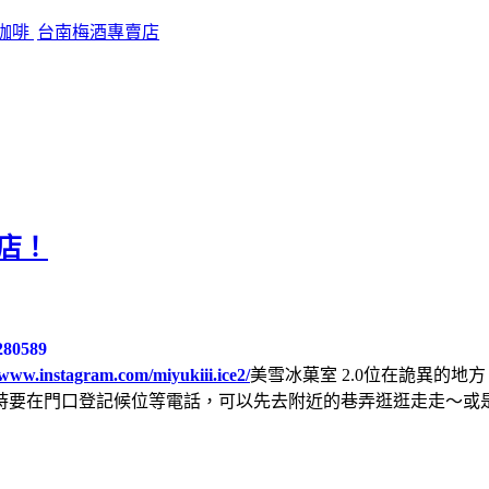
咖啡
台南梅酒專賣店
冰店！
80589
/www.instagram.com/miyukiii.ice2/
美雪冰菓室 2.0位在詭異的
時要在門口登記候位等電話，可以先去附近的巷弄逛逛走走～或