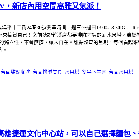
的LV，新店內用空間高雅又氣派！
30號營業時間：週三～週日13:00-18:30IG：https://www.i
程來犒賞自己！之前聽說竹溪店都要排隊才買的到水果塔，雖然
己的獨立性，不會擁擠，讓人自在。甜點整齊的呈現，每個看起
的。
台南甜點咖啡
台南排隊美食
水果塔
安平下午茶
台南水果塔
麵包三明治～高雄捷運文化中心站，可以自己選擇