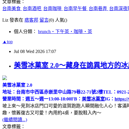
文章標籤：
台南美食
台南酒吧
台南咖啡
台南早午餐
台南巷弄
台南深夜
Liz 發表在
痞客邦
留言
(0)
人氣(
)
個人分類：
brunch‧下午茶‧咖啡‧茶
▲top
Jul
08
Wed
2026
17:07
美雪冰菓室 2.0～藏身在詭異地方的
美雪冰菓室 2.0
地址：台南市中西區赤嵌里中山路79巷22-71號2樓
TEL：0921-2
營業時間：週五～週一13:00-18:00
FB：
美雪冰菓室
IG：
https:/
坡上來～見到冰店門口可愛的滋賀跑跑人瞬間融化人心！客滿
趣，懷舊復古又可愛！內用約4桌，要脫鞋入內～
(繼續閱讀...)
文章標籤：