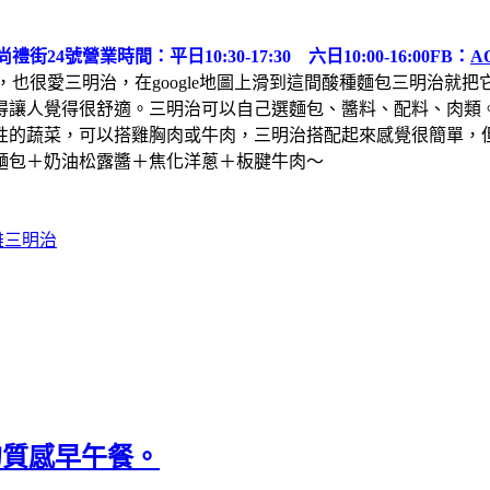
禮街24號
營業時間：平日10:30-17:30 六日10:00-16:00
FB：
A
，也很愛三明治，在google地圖上滑到這間酸種麵包三明治就
得讓人覺得很舒適。三明治可以自己選麵包、醬料、配料、肉類
性的蔬菜，可以搭雞胸肉或牛肉，三明治搭配起來感覺很簡單，
麵包＋奶油松露醬＋焦化洋蔥＋板腱牛肉～
雄三明治
屋的質感早午餐。