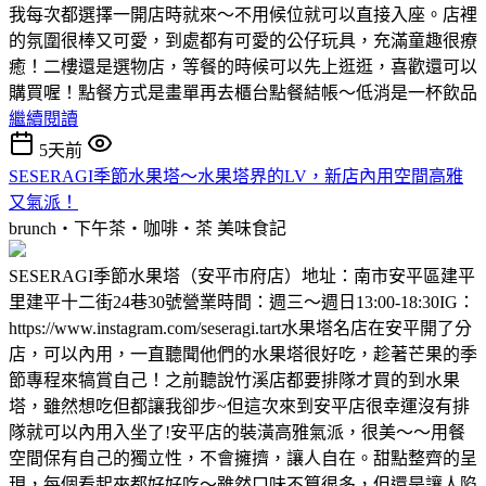
我每次都選擇一開店時就來～不用候位就可以直接入座。店裡
的氛圍很棒又可愛，到處都有可愛的公仔玩具，充滿童趣很療
癒！二樓還是選物店，等餐的時候可以先上逛逛，喜歡還可以
購買喔！點餐方式是畫單再去櫃台點餐結帳～低消是一杯飲品
繼續閱讀
5天前
SESERAGI季節水果塔～水果塔界的LV，新店內用空間高雅
又氣派！
brunch‧下午茶‧咖啡‧茶
美味食記
SESERAGI季節水果塔（安平市府店）地址：南市安平區建平
里建平十二街24巷30號營業時間：週三～週日13:00-18:30IG：
https://www.instagram.com/seseragi.tart水果塔名店在安平開了分
店，可以內用，一直聽聞他們的水果塔很好吃，趁著芒果的季
節專程來犒賞自己！之前聽說竹溪店都要排隊才買的到水果
塔，雖然想吃但都讓我卻步~但這次來到安平店很幸運沒有排
隊就可以內用入坐了!安平店的裝潢高雅氣派，很美～～用餐
空間保有自己的獨立性，不會擁擠，讓人自在。甜點整齊的呈
現，每個看起來都好好吃～雖然口味不算很多，但還是讓人陷