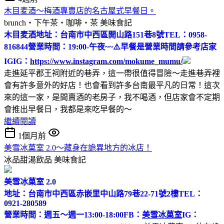
木目麦酒～梅酒專賣店的名古屋式早餐日。
brunch‧下午茶‧咖啡‧茶
美味食記
木目麦酒
地址：台南市中西區開山路151巷8號
TEL：0958-
816844
營業時間：19:00-午夜~~
⚠️早餐是營業時間請參考店家
IG
IG：
https://www.instagram.com/mokume_mumu/
走進延平郡王祠附近的巷弄，這一帶很值得冒險～走進巷弄裡
會有許多意外的好店！也會看到許多台南最平凡的日常！這次
來的這一家，是間賣酒的老房子，我不喝酒，但店家會不定期
會推出早餐日，我都是來吃早餐的～
繼續閱讀
1個月前
美雪冰菓室 2.0～藏身在詭異地方的冰店！
冰品甜湯飲品
美味食記
美雪冰菓室 2.0
地址：台南市中西區赤嵌里中山路79巷22-71號2樓
TEL：
0921-280589
營業時間：週五～週一13:00-18:00
FB：
美雪冰菓室
IG：