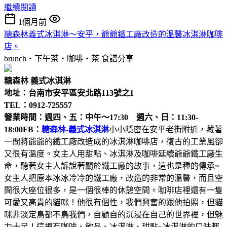
繼續閱讀
1個月前
糖森林義式冰淇淋～安平，爺爺鐵工廠改造的溫馨冰淇淋咖啡
店。
brunch‧下午茶‧咖啡‧茶
食譜分享
糖森林 義式冰淇淋
地址：台南市安平區安北路113號之1
TEL：0912-725557
營業時間：週四、五：中午～17:30 週六、日：11:30-
18:00
FB：
糖森林-義式冰淇淋
小小隱密在安平老街附近，藏著
一間將爺爺的鐵工廠改造成的冰淇淋咖啡店，復古的工業風卻
又很有溫度。女主人用甜點、冰淇淋及咖啡延續爺爺鐵工廠生
命，聽著女主人訴說著關於鐵工廠的故事，這也是種的傳承~
女主人把原本冰冰冷冷的鐵工廠，改造的非常的溫馨，而且空
間很大座位很多，是一個很棒的休憩空間。咖啡店裡還有一隻
可愛又高貴的貓咪！他很有個性，我們興奮的跟他拍照，但貓
咪非淡定鳥都不鳥我們，自顧自的沉浸在自己的世界裡，但魅
力十足！這裡有咖啡、飲品、冰淇淋、甜點~冰淇淋的口味都