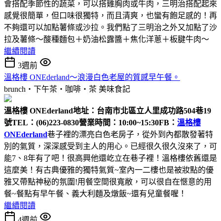
會搭配季節性的蔬菜，可以搭雞胸肉或牛肉，三明治搭配起來
感覺很簡單，但口味很獨特，而且清爽，也蠻有飽足感的！再
不夠還可以加點薯條或沙拉。我們點了三明治之外又加點了沙
拉及薯條～酸種麵包＋奶油松露醬＋焦化洋蔥＋板腱牛肉～
繼續閱讀
3週前
溫格樓 ONEderland～浪漫白色老屋的質感早午餐。
brunch‧下午茶‧咖啡‧茶
美味食記
溫格樓 ONEderland
地址：台南市北區立人里成功路504巷19
號
TEL：(06)223-0830
營業時間：10:00~15:30
FB：
溫格樓
ONEderland
巷子裡的漂亮白色老房子，從外到內都散發著特
別的氣質，深深感受到主人的用心。已經很久很久沒來了，可
能7、8年有了吧！很高興他還屹立在巷子裡！溫格樓依舊還是
這麼美！有古典優雅的獨特氣質~室內一二樓也是被妝點的優
雅又帶點神秘的氛圍!用餐空間很寬敝，可以很自在愜意的用
餐~餐點有早午餐、義大利麵及燉飯~還有兒童餐喔！
繼續閱讀
4週前