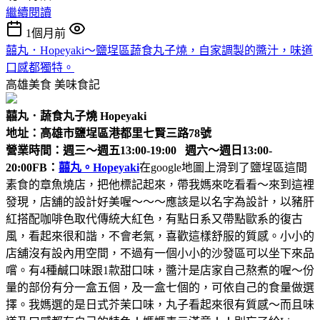
繼續閱讀
1個月前
囍丸．Hopeyaki～鹽埕區蔬食丸子燒，自家調製的醬汁，味道
口感都獨特。
高雄美食
美味食記
囍丸．蔬食丸子燒 Hopeyaki
地址：高雄市鹽埕區港都里七賢三路78號
營業時間：週三～週五13:00-19:00 週六～週日13:00-
20:00
FB：
囍丸。Hopeyaki
在google地圖上滑到了鹽埕區這間
素食的章魚燒店，把他標記起來，帶我媽來吃看看～來到這裡
發現，店舖的設計好美喔～～～應該是以名字為設計，以豬肝
紅搭配咖啡色取代傳統大紅色，有點日系又帶點歐系的復古
風，看起來很和諧，不會老氣，喜歡這樣舒服的質感。小小的
店舖沒有設內用空間，不過有一個小小的沙發區可以坐下來品
嚐。有4種鹹口味跟1款甜口味，醬汁是店家自己熬煮的喔～份
量的部份有分一盒五個，及一盒七個的，可依自己的食量做選
擇。我媽選的是日式芥茉口味，丸子看起來很有質感～而且味