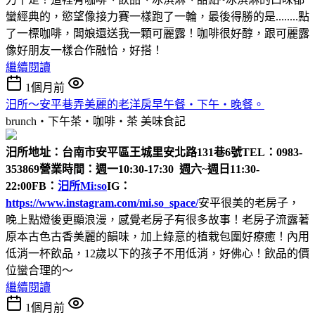
蠻經典的，慾望像接力賽一樣跑了一輪，最後得勝的是........點
了一標咖啡，闆娘還送我一顆可麗露！咖啡很好醇，跟可麗露
像好朋友一樣合作融恰，好搭！
繼續閱讀
1個月前
汨所～安平巷弄美麗的老洋房早午餐‧下午‧晚餐。
brunch‧下午茶‧咖啡‧茶
美味食記
汨所
地址：台南市安平區王城里安北路131巷6號
TEL：0983-
353869
營業時間：週一10:30-17:30 週六~週日11:30-
22:00
FB：
汨所Mi:so
IG：
https://www.instagram.com/mi.so_space/
安平很美的老房子，
晚上點燈後更顯浪漫，感覺老房子有很多故事！老房子流露著
原本古色古香美麗的韻味，加上綠意的植栽包圍好療癒！內用
低消一杯飲品，12歲以下的孩子不用低消，好佛心！飲品的價
位蠻合理的～
繼續閱讀
1個月前