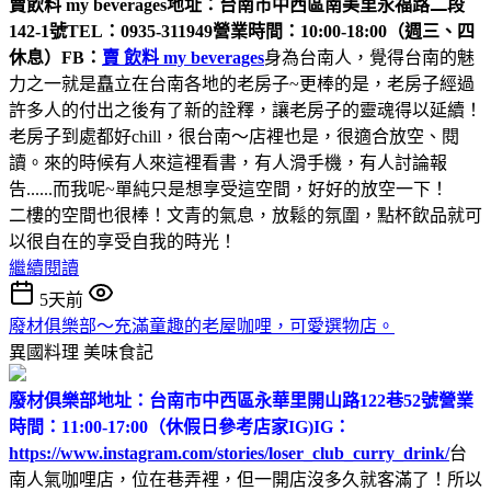
賣飲料 my beverages
地址：台南市中西區南美里永福路二段
142-1號
TEL：0935-311949
營業時間：10:00-18:00（週三、四
休息）
FB：
賣 飲料 my beverages
身為台南人，覺得台南的魅
力之一就是矗立在台南各地的老房子~更棒的是，老房子經過
許多人的付出之後有了新的詮釋，讓老房子的靈魂得以延續！
老房子到處都好chill，很台南～店裡也是，很適合放空、閱
讀。來的時候有人來這裡看書，有人滑手機，有人討論報
告......而我呢~單純只是想享受這空間，好好的放空一下！
二樓的空間也很棒！文青的氣息，放鬆的氛圍，點杯飲品就可
以很自在的享受自我的時光！
繼續閱讀
5天前
廢材俱樂部～充滿童趣的老屋咖哩，可愛選物店。
異國料理
美味食記
廢材俱樂部
地址：台南市中西區永華里開山路122巷52號
營業
時間：11:00-17:00（休假日參考店家IG)
IG：
https://www.instagram.com/stories/loser_club_curry_drink/
台
南人氣咖哩店，位在巷弄裡，但一開店沒多久就客滿了！所以