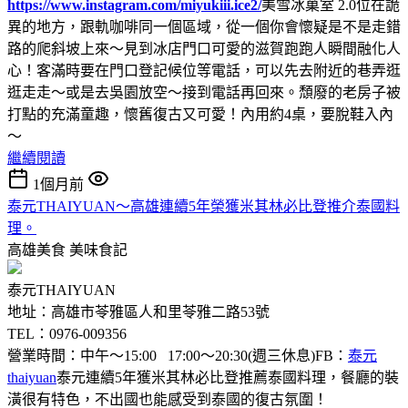
https://www.instagram.com/miyukiii.ice2/
美雪冰菓室 2.0位在詭
異的地方，跟軌咖啡同一個區域，從一個你會懷疑是不是走錯
路的爬斜坡上來～見到冰店門口可愛的滋賀跑跑人瞬間融化人
心！客滿時要在門口登記候位等電話，可以先去附近的巷弄逛
逛走走～或是去吳園放空～接到電話再回來。頹廢的老房子被
打點的充滿童趣，懷舊復古又可愛！內用約4桌，要脫鞋入內
～
繼續閱讀
1個月前
泰元THAIYUAN～高雄連續5年榮獲米其林必比登推介泰國料
理。
高雄美食
美味食記
泰元THAIYUAN
地址：高雄市苓雅區人和里苓雅二路53號
TEL：0976-009356
營業時間：中午～15:00 17:00～20:30(週三休息)FB：
泰元
thaiyuan
泰元連續5年獲米其林必比登推薦泰國料理，餐廳的裝
潢很有特色，不出國也能感受到泰國的復古氛圍！