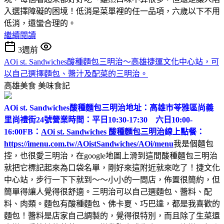
入選擇障礙的困境！低消是菜單裡的任一品項，六歲以下不用
低消，還蠻合理的。
繼續閱讀
3週前
AOi st. Sandwiches酸種麵包三明治～高雄捷運文化中心站，可
以自己選擇麵包、醬汁及配菜的三明治。
高雄美食
美味食記
AOi st. Sandwiches酸種麵包三明治
地址：高雄市苓雅區尚義
里尚禮街24號
營業時間：平日10:30-17:30 六日10:00-
16:00
FB：
AOi st. Sandwiches 酸種麵包三明治
線上點餐：
https://imenu.com.tw/AOistSandwiches/AOi/menu
我是個麵包
控，也很愛三明治，在google地圖上滑到這間酸種麵包三明治
就把它標記起來為口袋名單，剛好來這附近就來吃了！捷文化
中心站，步行一下下就到～～小小的一間店，佈置很簡約，但
簡單得讓人覺得很舒適。三明治可以自己選麵包、醬料、配
料、肉類。麵包有酸種麵包、佛卡夏、巧巴達，都是我喜歡的
麵包！醬料是店家自己調製的，覺得很特別，而且除了生菜還