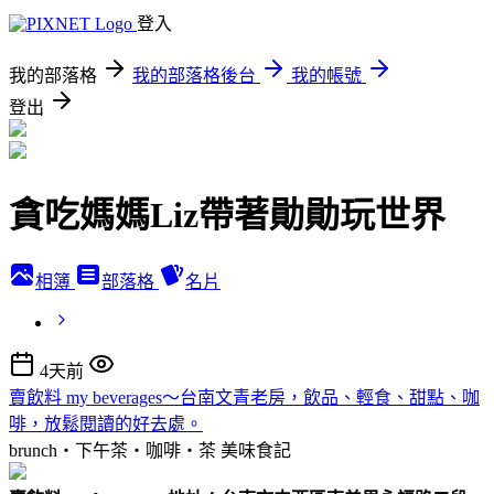
登入
我的部落格
我的部落格後台
我的帳號
登出
貪吃媽媽Liz帶著勛勛玩世界
相簿
部落格
名片
4天前
賣飲料 my beverages～台南文青老房，飲品、輕食、甜點、咖
啡，放鬆閱讀的好去處。
brunch‧下午茶‧咖啡‧茶
美味食記