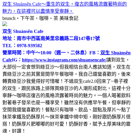
双生 Shuànsên Cafe～重生的双生，復古的風格流露著時尚的
魅力，在這裡可以盡情享受寧靜。
brunch‧下午茶‧咖啡‧茶
美味食記
双生 Shuànsên Cafe
地址：南市中西區南美里忠義路二段147巷17號
TEL：0978-939582
營業時間：中午～18:00（週一、二休息）
FB：
双生 Shuànsên
Cafe
IG：
https://www.instagram.com/shuansencafe/
講到双生，
大部份一定會想到綠豆沙～但我相信台南人應該知道，双生在
賣綠豆沙之前其實是間早午餐咖啡，我自己還蠻喜歡的，後來
轉賣綠豆沙我覺得好可惜喔！不過双生cafe2.0回來了~巷子裡
的双生，跟民族路上排隊買綠豆沙的人潮形成對比，這裡十分
寧靜～咖啡店復古的風格流露著時尚的魅力。一個人喝著飲料
對著巷子發呆也是一種享受！雖然沒有供應早午餐，但寧靜的
空間我還蠻喜歡的！餐點只有咖啡、飲品、甜點及厚片～點了
抹茶拿鐵及奶酥厚片～抹茶拿鐵中規中矩，剛好跟奶酥厚片很
搭！奶酥厚片肥嘟嘟的好可愛！奶酥好香，賦予土厚美味的靈
魂，好讚！