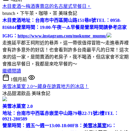
木目麦酒～梅酒專賣店的名古屋式早餐日。
brunch‧下午茶‧咖啡‧茶
美味食記
木目麦酒
地址：台南市中西區開山路151巷8號
TEL：0958-
816844
營業時間：19:00-午夜~~
⚠️早餐是營業時間請參考店家
IG
IG：
https://www.instagram.com/mokume_mumu/
走進延平郡王祠附近的巷弄，這一帶很值得冒險～走進巷弄裡
會有許多意外的好店！也會看到許多台南最平凡的日常！這次
來的這一家，是間賣酒的老房子，我不喝酒，但店家會不定期
會推出早餐日，我都是來吃早餐的～
繼續閱讀
1個月前
美雪冰菓室 2.0～藏身在詭異地方的冰店！
冰品甜湯飲品
美味食記
美雪冰菓室 2.0
地址：台南市中西區赤嵌里中山路79巷22-71號2樓
TEL：
0921-280589
營業時間：週五～週一13:00-18:00
FB：
美雪冰菓室
IG：