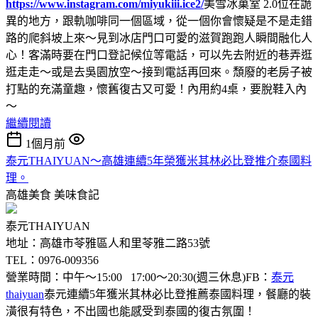
https://www.instagram.com/miyukiii.ice2/
美雪冰菓室 2.0位在詭
異的地方，跟軌咖啡同一個區域，從一個你會懷疑是不是走錯
路的爬斜坡上來～見到冰店門口可愛的滋賀跑跑人瞬間融化人
心！客滿時要在門口登記候位等電話，可以先去附近的巷弄逛
逛走走～或是去吳園放空～接到電話再回來。頹廢的老房子被
打點的充滿童趣，懷舊復古又可愛！內用約4桌，要脫鞋入內
～
繼續閱讀
1個月前
泰元THAIYUAN～高雄連續5年榮獲米其林必比登推介泰國料
理。
高雄美食
美味食記
泰元THAIYUAN
地址：高雄市苓雅區人和里苓雅二路53號
TEL：0976-009356
營業時間：中午～15:00 17:00～20:30(週三休息)FB：
泰元
thaiyuan
泰元連續5年獲米其林必比登推薦泰國料理，餐廳的裝
潢很有特色，不出國也能感受到泰國的復古氛圍！