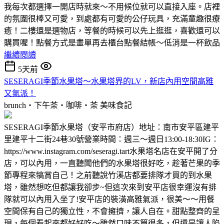
我每次都選擇一開店時就來～不用候位就可以直接入座。店裡
的氛圍很棒又可愛，到處都有可愛的公仔玩具，充滿童趣很療
癒！二樓還是選物店，等餐的時候可以先上逛逛，喜歡還可以
購買喔！點餐方式是畫單再去櫃台點餐結帳～低消是一杯飲品
繼續閱讀
5天前
SESERAGI季節水果塔～水果塔界的LV，新店內用空間高雅
又氣派！
brunch‧下午茶‧咖啡‧茶
美味食記
SESERAGI季節水果塔（安平市府店）地址：南市安平區建平
里建平十二街24巷30號營業時間：週三～週日13:00-18:30IG：
https://www.instagram.com/seseragi.tart水果塔名店在安平開了分
店，可以內用，一直聽聞他們的水果塔很好吃，趁著芒果的季
節專程來犒賞自己！之前聽說竹溪店都要排隊才買的到水果
塔，雖然想吃但都讓我卻步~但這次來到安平店很幸運沒有排
隊就可以內用入坐了!安平店的裝潢高雅氣派，很美～～用餐
空間保有自己的獨立性，不會擁擠，讓人自在。甜點整齊的呈
現，每個看起來都好好吃～雖然口味不算很多，但還是讓人陷