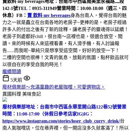
賣飲料 my beverages
地址：台南市中西區南美里永福路二段
142-1號
TEL：0935-311949
營業時間：10:00-18:00（週三、四
休息）
FB：
賣 飲料 my beverages
身為台南人，覺得台南的魅
力之一就是矗立在台南各地的老房子~更棒的是，老房子經過
許多人的付出之後有了新的詮釋，讓老房子的靈魂得以延續！
老房子到處都好chill，很台南～店裡也是，很適合放空、閱
讀。來的時候有人來這裡看書，有人滑手機，有人討論報
告......而我呢~單純只是想享受這空間，好好的放空一下！
二樓的空間也很棒！文青的氣息，放鬆的氛圍，點杯飲品就可
以很自在的享受自我的時光！
繼續閱讀
5天前
廢材俱樂部～充滿童趣的老屋咖哩，可愛選物店。
異國料理
美味食記
廢材俱樂部
地址：台南市中西區永華里開山路122巷52號
營業
時間：11:00-17:00（休假日參考店家IG)
IG：
https://www.instagram.com/stories/loser_club_curry_drink/
台
南人氣咖哩店，位在巷弄裡，但一開店沒多久就客滿了！所以