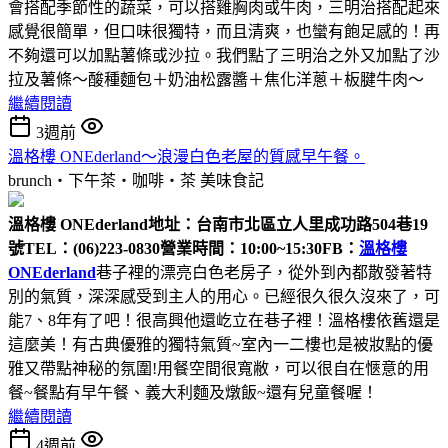
會搭配季節性的蔬菜，可以搭雞胸肉或牛肉，三明治搭配起來
感覺很簡單，但口味很獨特，而且清爽，也蠻有飽足感的！再
不夠還可以加點薯條或沙拉。我們點了三明治之外又加點了沙
拉及薯條～酸種麵包＋奶油松露醬＋焦化洋蔥＋板腱牛肉～
繼續閱讀
3週前
溫格樓 ONEderland～浪漫白色老屋的質感早午餐。
brunch‧下午茶‧咖啡‧茶
美味食記
溫格樓 ONEderland
地址：台南市北區立人里成功路504巷19
號
TEL：(06)223-0830
營業時間：10:00~15:30
FB：
溫格樓
ONEderland
巷子裡的漂亮白色老房子，從外到內都散發著特
別的氣質，深深感受到主人的用心。已經很久很久沒來了，可
能7、8年有了吧！很高興他還屹立在巷子裡！溫格樓依舊還是
這麼美！有古典優雅的獨特氣質~室內一二樓也是被妝點的優
雅又帶點神秘的氛圍!用餐空間很寬敝，可以很自在愜意的用
餐~餐點有早午餐、義大利麵及燉飯~還有兒童餐喔！
繼續閱讀
4週前