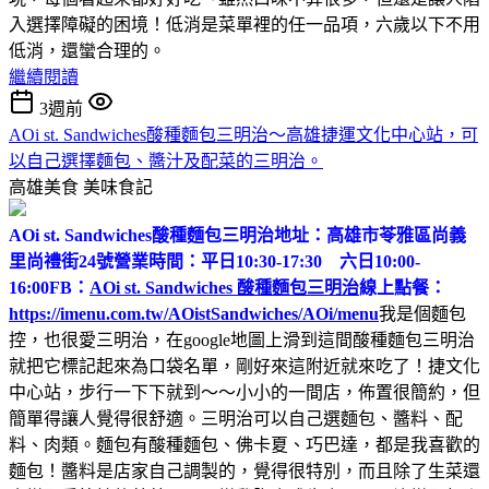
入選擇障礙的困境！低消是菜單裡的任一品項，六歲以下不用
低消，還蠻合理的。
繼續閱讀
3週前
AOi st. Sandwiches酸種麵包三明治～高雄捷運文化中心站，可
以自己選擇麵包、醬汁及配菜的三明治。
高雄美食
美味食記
AOi st. Sandwiches酸種麵包三明治
地址：高雄市苓雅區尚義
里尚禮街24號
營業時間：平日10:30-17:30 六日10:00-
16:00
FB：
AOi st. Sandwiches 酸種麵包三明治
線上點餐：
https://imenu.com.tw/AOistSandwiches/AOi/menu
我是個麵包
控，也很愛三明治，在google地圖上滑到這間酸種麵包三明治
就把它標記起來為口袋名單，剛好來這附近就來吃了！捷文化
中心站，步行一下下就到～～小小的一間店，佈置很簡約，但
簡單得讓人覺得很舒適。三明治可以自己選麵包、醬料、配
料、肉類。麵包有酸種麵包、佛卡夏、巧巴達，都是我喜歡的
麵包！醬料是店家自己調製的，覺得很特別，而且除了生菜還