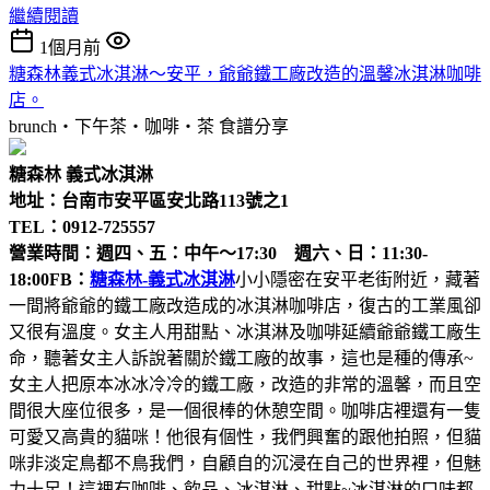
繼續閱讀
1個月前
糖森林義式冰淇淋～安平，爺爺鐵工廠改造的溫馨冰淇淋咖啡
店。
brunch‧下午茶‧咖啡‧茶
食譜分享
糖森林 義式冰淇淋
地址：台南市安平區安北路113號之1
TEL：0912-725557
營業時間：週四、五：中午～17:30 週六、日：11:30-
18:00
FB：
糖森林-義式冰淇淋
小小隱密在安平老街附近，藏著
一間將爺爺的鐵工廠改造成的冰淇淋咖啡店，復古的工業風卻
又很有溫度。女主人用甜點、冰淇淋及咖啡延續爺爺鐵工廠生
命，聽著女主人訴說著關於鐵工廠的故事，這也是種的傳承~
女主人把原本冰冰冷冷的鐵工廠，改造的非常的溫馨，而且空
間很大座位很多，是一個很棒的休憩空間。咖啡店裡還有一隻
可愛又高貴的貓咪！他很有個性，我們興奮的跟他拍照，但貓
咪非淡定鳥都不鳥我們，自顧自的沉浸在自己的世界裡，但魅
力十足！這裡有咖啡、飲品、冰淇淋、甜點~冰淇淋的口味都