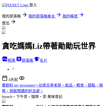
登入
我的部落格
我的部落格後台
我的帳號
登出
貪吃媽媽Liz帶著勛勛玩世界
相簿
部落格
名片
4天前
賣飲料 my beverages～台南文青老房，飲品、輕食、甜點、咖
啡，放鬆閱讀的好去處。
brunch‧下午茶‧咖啡‧茶
美味食記