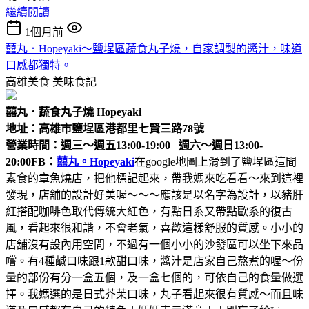
繼續閱讀
1個月前
囍丸．Hopeyaki～鹽埕區蔬食丸子燒，自家調製的醬汁，味道
口感都獨特。
高雄美食
美味食記
囍丸．蔬食丸子燒 Hopeyaki
地址：高雄市鹽埕區港都里七賢三路78號
營業時間：週三～週五13:00-19:00 週六～週日13:00-
20:00
FB：
囍丸。Hopeyaki
在google地圖上滑到了鹽埕區這間
素食的章魚燒店，把他標記起來，帶我媽來吃看看～來到這裡
發現，店舖的設計好美喔～～～應該是以名字為設計，以豬肝
紅搭配咖啡色取代傳統大紅色，有點日系又帶點歐系的復古
風，看起來很和諧，不會老氣，喜歡這樣舒服的質感。小小的
店舖沒有設內用空間，不過有一個小小的沙發區可以坐下來品
嚐。有4種鹹口味跟1款甜口味，醬汁是店家自己熬煮的喔～份
量的部份有分一盒五個，及一盒七個的，可依自己的食量做選
擇。我媽選的是日式芥茉口味，丸子看起來很有質感～而且味