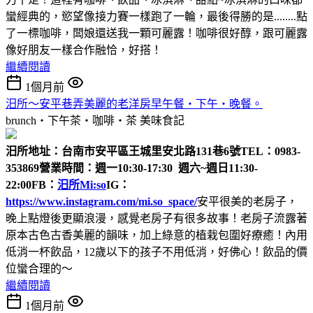
蠻經典的，慾望像接力賽一樣跑了一輪，最後得勝的是........點
了一標咖啡，闆娘還送我一顆可麗露！咖啡很好醇，跟可麗露
像好朋友一樣合作融恰，好搭！
繼續閱讀
1個月前
汨所～安平巷弄美麗的老洋房早午餐‧下午‧晚餐。
brunch‧下午茶‧咖啡‧茶
美味食記
汨所
地址：台南市安平區王城里安北路131巷6號
TEL：0983-
353869
營業時間：週一10:30-17:30 週六~週日11:30-
22:00
FB：
汨所Mi:so
IG：
https://www.instagram.com/mi.so_space/
安平很美的老房子，
晚上點燈後更顯浪漫，感覺老房子有很多故事！老房子流露著
原本古色古香美麗的韻味，加上綠意的植栽包圍好療癒！內用
低消一杯飲品，12歲以下的孩子不用低消，好佛心！飲品的價
位蠻合理的～
繼續閱讀
1個月前