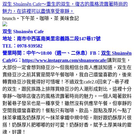
双生 Shuànsên Cafe～重生的双生，復古的風格流露著時尚的
魅力，在這裡可以盡情享受寧靜。
brunch‧下午茶‧咖啡‧茶
美味食記
双生 Shuànsên Cafe
地址：南市中西區南美里忠義路二段147巷17號
TEL：0978-939582
營業時間：中午～18:00（週一、二休息）
FB：
双生 Shuànsên
Cafe
IG：
https://www.instagram.com/shuansencafe/
講到双生，
大部份一定會想到綠豆沙～但我相信台南人應該知道，双生在
賣綠豆沙之前其實是間早午餐咖啡，我自己還蠻喜歡的，後來
轉賣綠豆沙我覺得好可惜喔！不過双生cafe2.0回來了~巷子裡
的双生，跟民族路上排隊買綠豆沙的人潮形成對比，這裡十分
寧靜～咖啡店復古的風格流露著時尚的魅力。一個人喝著飲料
對著巷子發呆也是一種享受！雖然沒有供應早午餐，但寧靜的
空間我還蠻喜歡的！餐點只有咖啡、飲品、甜點及厚片～點了
抹茶拿鐵及奶酥厚片～抹茶拿鐵中規中矩，剛好跟奶酥厚片很
搭！奶酥厚片肥嘟嘟的好可愛！奶酥好香，賦予土厚美味的靈
魂，好讚！