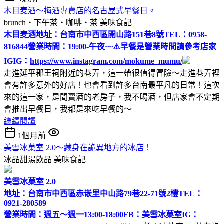
木目麦酒～梅酒專賣店的名古屋式早餐日。
brunch‧下午茶‧咖啡‧茶
美味食記
木目麦酒
地址：台南市中西區開山路151巷8號
TEL：0958-
816844
營業時間：19:00-午夜~~
⚠️早餐是營業時間請參考店家
IG
IG：
https://www.instagram.com/mokume_mumu/
走進延平郡王祠附近的巷弄，這一帶很值得冒險～走進巷弄裡
會有許多意外的好店！也會看到許多台南最平凡的日常！這次
來的這一家，是間賣酒的老房子，我不喝酒，但店家會不定期
會推出早餐日，我都是來吃早餐的～
繼續閱讀
1個月前
美雪冰菓室 2.0～藏身在詭異地方的冰店！
冰品甜湯飲品
美味食記
美雪冰菓室 2.0
地址：台南市中西區赤嵌里中山路79巷22-71號2樓
TEL：
0921-280589
營業時間：週五～週一13:00-18:00
FB：
美雪冰菓室
IG：