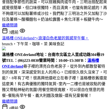
會搭配季節性的蔬菜，可以搭雞胸肉或牛肉，三明治搭配起來
感覺很簡單，但口味很獨特，而且清爽，也蠻有飽足感的！再
不夠還可以加點薯條或沙拉。我們點了三明治之外又加點了沙
拉及薯條～酸種麵包＋奶油松露醬＋焦化洋蔥＋板腱牛肉～
繼續閱讀
3週前
溫格樓 ONEderland～浪漫白色老屋的質感早午餐。
brunch‧下午茶‧咖啡‧茶
美味食記
溫格樓 ONEderland
地址：台南市北區立人里成功路504巷19
號
TEL：(06)223-0830
營業時間：10:00~15:30
FB：
溫格樓
ONEderland
巷子裡的漂亮白色老房子，從外到內都散發著特
別的氣質，深深感受到主人的用心。已經很久很久沒來了，可
能7、8年有了吧！很高興他還屹立在巷子裡！溫格樓依舊還是
這麼美！有古典優雅的獨特氣質~室內一二樓也是被妝點的優
雅又帶點神秘的氛圍!用餐空間很寬敝，可以很自在愜意的用
餐~餐點有早午餐、義大利麵及燉飯~還有兒童餐喔！
繼續閱讀
4週前