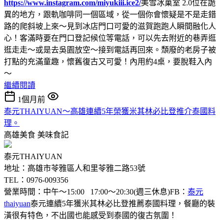
https://www.instagram.com/miyukiii.ice2/
美雪冰菓室 2.0位在詭
異的地方，跟軌咖啡同一個區域，從一個你會懷疑是不是走錯
路的爬斜坡上來～見到冰店門口可愛的滋賀跑跑人瞬間融化人
心！客滿時要在門口登記候位等電話，可以先去附近的巷弄逛
逛走走～或是去吳園放空～接到電話再回來。頹廢的老房子被
打點的充滿童趣，懷舊復古又可愛！內用約4桌，要脫鞋入內
～
繼續閱讀
1個月前
泰元THAIYUAN～高雄連續5年榮獲米其林必比登推介泰國料
理。
高雄美食
美味食記
泰元THAIYUAN
地址：高雄市苓雅區人和里苓雅二路53號
TEL：0976-009356
營業時間：中午～15:00 17:00～20:30(週三休息)FB：
泰元
thaiyuan
泰元連續5年獲米其林必比登推薦泰國料理，餐廳的裝
潢很有特色，不出國也能感受到泰國的復古氛圍！