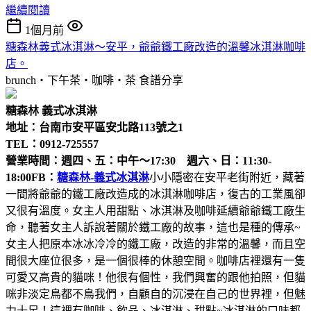
繼續閱讀
1個月前
糖森林義式冰淇淋～安平，爺爺鐵工廠改造的溫馨冰淇淋咖啡
店。
brunch‧下午茶‧咖啡‧茶
食譜分享
糖森林 義式冰淇淋
地址：台南市安平區安北路113號之1
TEL：0912-725557
營業時間：週四、五：中午～17:30 週六、日：11:30-
18:00
FB：
糖森林-義式冰淇淋
小小隱密在安平老街附近，藏著
一間將爺爺的鐵工廠改造成的冰淇淋咖啡店，復古的工業風卻
又很有溫度。女主人用甜點、冰淇淋及咖啡延續爺爺鐵工廠生
命，聽著女主人訴說著關於鐵工廠的故事，這也是種的傳承~
女主人把原本冰冰冷冷的鐵工廠，改造的非常的溫馨，而且空
間很大座位很多，是一個很棒的休憩空間。咖啡店裡還有一隻
可愛又高貴的貓咪！他很有個性，我們興奮的跟他拍照，但貓
咪非淡定鳥都不鳥我們，自顧自的沉浸在自己的世界裡，但魅
力十足！這裡有咖啡、飲品、冰淇淋、甜點~冰淇淋的口味都