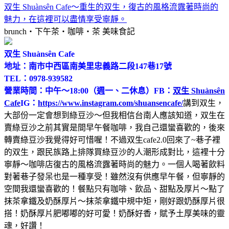
双生 Shuànsên Cafe～重生的双生，復古的風格流露著時尚的
魅力，在這裡可以盡情享受寧靜。
brunch‧下午茶‧咖啡‧茶
美味食記
双生 Shuànsên Cafe
地址：南市中西區南美里忠義路二段147巷17號
TEL：0978-939582
營業時間：中午～18:00（週一、二休息）
FB：
双生 Shuànsên
Cafe
IG：
https://www.instagram.com/shuansencafe/
講到双生，
大部份一定會想到綠豆沙～但我相信台南人應該知道，双生在
賣綠豆沙之前其實是間早午餐咖啡，我自己還蠻喜歡的，後來
轉賣綠豆沙我覺得好可惜喔！不過双生cafe2.0回來了~巷子裡
的双生，跟民族路上排隊買綠豆沙的人潮形成對比，這裡十分
寧靜～咖啡店復古的風格流露著時尚的魅力。一個人喝著飲料
對著巷子發呆也是一種享受！雖然沒有供應早午餐，但寧靜的
空間我還蠻喜歡的！餐點只有咖啡、飲品、甜點及厚片～點了
抹茶拿鐵及奶酥厚片～抹茶拿鐵中規中矩，剛好跟奶酥厚片很
搭！奶酥厚片肥嘟嘟的好可愛！奶酥好香，賦予土厚美味的靈
魂，好讚！