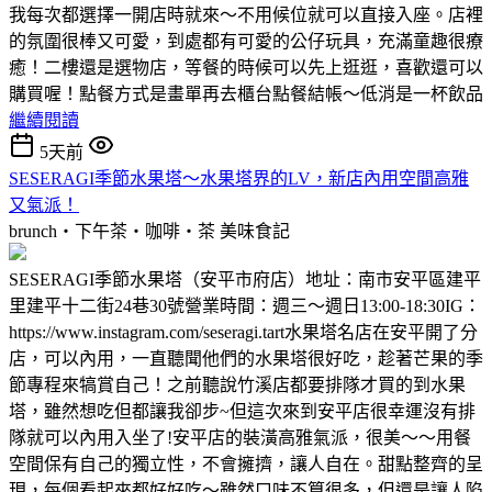
我每次都選擇一開店時就來～不用候位就可以直接入座。店裡
的氛圍很棒又可愛，到處都有可愛的公仔玩具，充滿童趣很療
癒！二樓還是選物店，等餐的時候可以先上逛逛，喜歡還可以
購買喔！點餐方式是畫單再去櫃台點餐結帳～低消是一杯飲品
繼續閱讀
5天前
SESERAGI季節水果塔～水果塔界的LV，新店內用空間高雅
又氣派！
brunch‧下午茶‧咖啡‧茶
美味食記
SESERAGI季節水果塔（安平市府店）地址：南市安平區建平
里建平十二街24巷30號營業時間：週三～週日13:00-18:30IG：
https://www.instagram.com/seseragi.tart水果塔名店在安平開了分
店，可以內用，一直聽聞他們的水果塔很好吃，趁著芒果的季
節專程來犒賞自己！之前聽說竹溪店都要排隊才買的到水果
塔，雖然想吃但都讓我卻步~但這次來到安平店很幸運沒有排
隊就可以內用入坐了!安平店的裝潢高雅氣派，很美～～用餐
空間保有自己的獨立性，不會擁擠，讓人自在。甜點整齊的呈
現，每個看起來都好好吃～雖然口味不算很多，但還是讓人陷