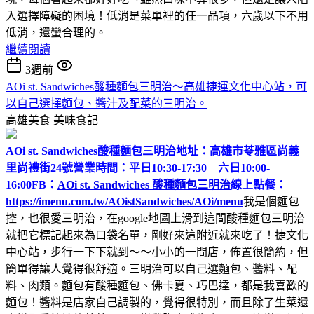
入選擇障礙的困境！低消是菜單裡的任一品項，六歲以下不用
低消，還蠻合理的。
繼續閱讀
3週前
AOi st. Sandwiches酸種麵包三明治～高雄捷運文化中心站，可
以自己選擇麵包、醬汁及配菜的三明治。
高雄美食
美味食記
AOi st. Sandwiches酸種麵包三明治
地址：高雄市苓雅區尚義
里尚禮街24號
營業時間：平日10:30-17:30 六日10:00-
16:00
FB：
AOi st. Sandwiches 酸種麵包三明治
線上點餐：
https://imenu.com.tw/AOistSandwiches/AOi/menu
我是個麵包
控，也很愛三明治，在google地圖上滑到這間酸種麵包三明治
就把它標記起來為口袋名單，剛好來這附近就來吃了！捷文化
中心站，步行一下下就到～～小小的一間店，佈置很簡約，但
簡單得讓人覺得很舒適。三明治可以自己選麵包、醬料、配
料、肉類。麵包有酸種麵包、佛卡夏、巧巴達，都是我喜歡的
麵包！醬料是店家自己調製的，覺得很特別，而且除了生菜還