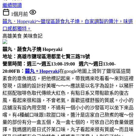
繼續閱讀
1個月前
囍丸．Hopeyaki～鹽埕區蔬食丸子燒，自家調製的醬汁，味道
口感都獨特。
高雄美食
美味食記
囍丸．蔬食丸子燒 Hopeyaki
地址：高雄市鹽埕區港都里七賢三路78號
營業時間：週三～週五13:00-19:00 週六～週日13:00-
20:00
FB：
囍丸。Hopeyaki
在google地圖上滑到了鹽埕區這間
素食的章魚燒店，把他標記起來，帶我媽來吃看看～來到這裡
發現，店舖的設計好美喔～～～應該是以名字為設計，以豬肝
紅搭配咖啡色取代傳統大紅色，有點日系又帶點歐系的復古
風，看起來很和諧，不會老氣，喜歡這樣舒服的質感。小小的
店舖沒有設內用空間，不過有一個小小的沙發區可以坐下來品
嚐。有4種鹹口味跟1款甜口味，醬汁是店家自己熬煮的喔～份
量的部份有分一盒五個，及一盒七個的，可依自己的食量做選
擇。我媽選的是日式芥茉口味，丸子看起來很有質感～而且味