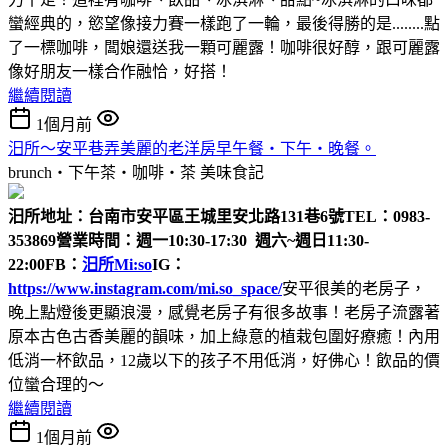
蠻經典的，慾望像接力賽一樣跑了一輪，最後得勝的是........點
了一標咖啡，闆娘還送我一顆可麗露！咖啡很好醇，跟可麗露
像好朋友一樣合作融恰，好搭！
繼續閱讀
1個月前
汨所～安平巷弄美麗的老洋房早午餐‧下午‧晚餐。
brunch‧下午茶‧咖啡‧茶
美味食記
汨所
地址：台南市安平區王城里安北路131巷6號
TEL：0983-
353869
營業時間：週一10:30-17:30 週六~週日11:30-
22:00
FB：
汨所Mi:so
IG：
https://www.instagram.com/mi.so_space/
安平很美的老房子，
晚上點燈後更顯浪漫，感覺老房子有很多故事！老房子流露著
原本古色古香美麗的韻味，加上綠意的植栽包圍好療癒！內用
低消一杯飲品，12歲以下的孩子不用低消，好佛心！飲品的價
位蠻合理的～
繼續閱讀
1個月前