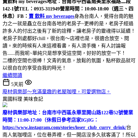
賣飲料 my beverages
地址：台南市中西區南美里永福路二段
142-1號
TEL：0935-311949
營業時間：10:00-18:00（週三、四
休息）
FB：
賣 飲料 my beverages
身為台南人，覺得台南的魅
力之一就是矗立在台南各地的老房子~更棒的是，老房子經過
許多人的付出之後有了新的詮釋，讓老房子的靈魂得以延續！
老房子到處都好chill，很台南～店裡也是，很適合放空、閱
讀。來的時候有人來這裡看書，有人滑手機，有人討論報
告......而我呢~單純只是想享受這空間，好好的放空一下！
二樓的空間也很棒！文青的氣息，放鬆的氛圍，點杯飲品就可
以很自在的享受自我的時光！
繼續閱讀
5天前
廢材俱樂部～充滿童趣的老屋咖哩，可愛選物店。
異國料理
美味食記
廢材俱樂部
地址：台南市中西區永華里開山路122巷52號
營業
時間：11:00-17:00（休假日參考店家IG)
IG：
https://www.instagram.com/stories/loser_club_curry_drink/
台
南人氣咖哩店，位在巷弄裡，但一開店沒多久就客滿了！所以