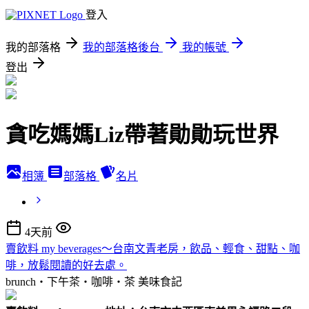
登入
我的部落格
我的部落格後台
我的帳號
登出
貪吃媽媽Liz帶著勛勛玩世界
相簿
部落格
名片
4天前
賣飲料 my beverages～台南文青老房，飲品、輕食、甜點、咖
啡，放鬆閱讀的好去處。
brunch‧下午茶‧咖啡‧茶
美味食記