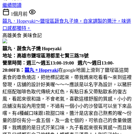
繼續閱讀
1個月前
囍丸．Hopeyaki～鹽埕區蔬食丸子燒，自家調製的醬汁，味道
口感都獨特。
高雄美食
美味食記
囍丸．蔬食丸子燒 Hopeyaki
地址：高雄市鹽埕區港都里七賢三路78號
營業時間：週三～週五13:00-19:00 週六～週日13:00-
20:00
FB：
囍丸。Hopeyaki
在google地圖上滑到了鹽埕區這間
素食的章魚燒店，把他標記起來，帶我媽來吃看看～來到這裡
發現，店舖的設計好美喔～～～應該是以名字為設計，以豬肝
紅搭配咖啡色取代傳統大紅色，有點日系又帶點歐系的復古
風，看起來很和諧，不會老氣，喜歡這樣舒服的質感。小小的
店舖沒有設內用空間，不過有一個小小的沙發區可以坐下來品
嚐。有4種鹹口味跟1款甜口味，醬汁是店家自己熬煮的喔～份
量的部份有分一盒五個，及一盒七個的，可依自己的食量做選
擇。我媽選的是日式芥茉口味，丸子看起來很有質感～而且味