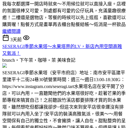
我每次都選擇一開店時就來～不用候位就可以直接入座。店裡
的氛圍很棒又可愛，到處都有可愛的公仔玩具，充滿童趣很療
癒！二樓還是選物店，等餐的時候可以先上逛逛，喜歡還可以
購買喔！點餐方式是畫單再去櫃台點餐結帳～低消是一杯飲品
繼續閱讀
3天前
SESERAGI季節水果塔～水果塔界的LV，新店內用空間高雅
又氣派！
brunch‧下午茶‧咖啡‧茶
美味食記
SESERAGI季節水果塔（安平市府店）地址：南市安平區建平
里建平十二街24巷30號營業時間：週三～週日13:00-18:30IG：
https://www.instagram.com/seseragi.tart水果塔名店在安平開了分
店，可以內用，一直聽聞他們的水果塔很好吃，趁著芒果的季
節專程來犒賞自己！之前聽說竹溪店都要排隊才買的到水果
塔，雖然想吃但都讓我卻步~但這次來到安平店很幸運沒有排
隊就可以內用入坐了!安平店的裝潢高雅氣派，很美～～用餐
空間保有自己的獨立性，不會擁擠，讓人自在。甜點整齊的呈
現，每個看起來都好好吃～雖然口味不算很多，但還是讓人陷