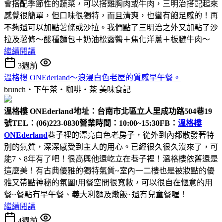
會搭配季節性的蔬菜，可以搭雞胸肉或牛肉，三明治搭配起來
感覺很簡單，但口味很獨特，而且清爽，也蠻有飽足感的！再
不夠還可以加點薯條或沙拉。我們點了三明治之外又加點了沙
拉及薯條～酸種麵包＋奶油松露醬＋焦化洋蔥＋板腱牛肉～
繼續閱讀
3週前
溫格樓 ONEderland～浪漫白色老屋的質感早午餐。
brunch‧下午茶‧咖啡‧茶
美味食記
溫格樓 ONEderland
地址：台南市北區立人里成功路504巷19
號
TEL：(06)223-0830
營業時間：10:00~15:30
FB：
溫格樓
ONEderland
巷子裡的漂亮白色老房子，從外到內都散發著特
別的氣質，深深感受到主人的用心。已經很久很久沒來了，可
能7、8年有了吧！很高興他還屹立在巷子裡！溫格樓依舊還是
這麼美！有古典優雅的獨特氣質~室內一二樓也是被妝點的優
雅又帶點神秘的氛圍!用餐空間很寬敝，可以很自在愜意的用
餐~餐點有早午餐、義大利麵及燉飯~還有兒童餐喔！
繼續閱讀
4週前