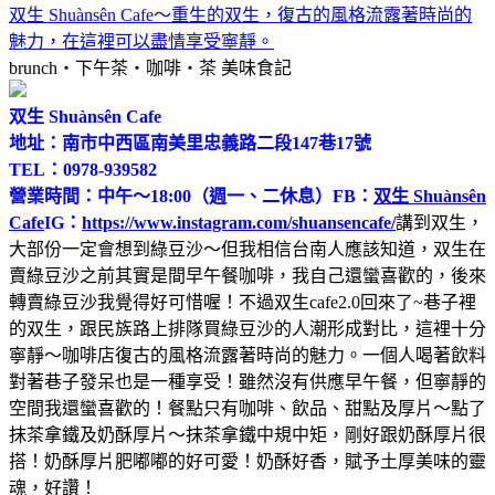
双生 Shuànsên Cafe～重生的双生，復古的風格流露著時尚的
魅力，在這裡可以盡情享受寧靜。
brunch‧下午茶‧咖啡‧茶
美味食記
双生 Shuànsên Cafe
地址：南市中西區南美里忠義路二段147巷17號
TEL：0978-939582
營業時間：中午～18:00（週一、二休息）
FB：
双生 Shuànsên
Cafe
IG：
https://www.instagram.com/shuansencafe/
講到双生，
大部份一定會想到綠豆沙～但我相信台南人應該知道，双生在
賣綠豆沙之前其實是間早午餐咖啡，我自己還蠻喜歡的，後來
轉賣綠豆沙我覺得好可惜喔！不過双生cafe2.0回來了~巷子裡
的双生，跟民族路上排隊買綠豆沙的人潮形成對比，這裡十分
寧靜～咖啡店復古的風格流露著時尚的魅力。一個人喝著飲料
對著巷子發呆也是一種享受！雖然沒有供應早午餐，但寧靜的
空間我還蠻喜歡的！餐點只有咖啡、飲品、甜點及厚片～點了
抹茶拿鐵及奶酥厚片～抹茶拿鐵中規中矩，剛好跟奶酥厚片很
搭！奶酥厚片肥嘟嘟的好可愛！奶酥好香，賦予土厚美味的靈
魂，好讚！