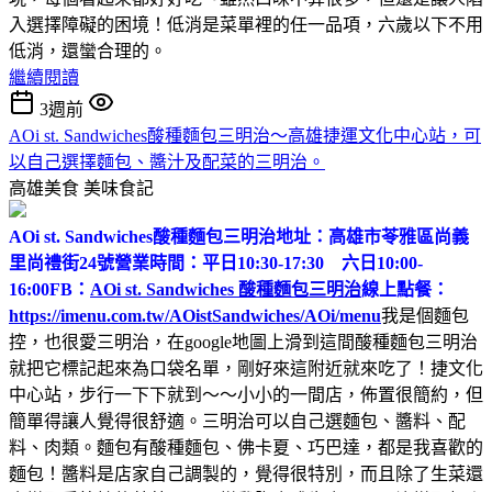
入選擇障礙的困境！低消是菜單裡的任一品項，六歲以下不用
低消，還蠻合理的。
繼續閱讀
3週前
AOi st. Sandwiches酸種麵包三明治～高雄捷運文化中心站，可
以自己選擇麵包、醬汁及配菜的三明治。
高雄美食
美味食記
AOi st. Sandwiches酸種麵包三明治
地址：高雄市苓雅區尚義
里尚禮街24號
營業時間：平日10:30-17:30 六日10:00-
16:00
FB：
AOi st. Sandwiches 酸種麵包三明治
線上點餐：
https://imenu.com.tw/AOistSandwiches/AOi/menu
我是個麵包
控，也很愛三明治，在google地圖上滑到這間酸種麵包三明治
就把它標記起來為口袋名單，剛好來這附近就來吃了！捷文化
中心站，步行一下下就到～～小小的一間店，佈置很簡約，但
簡單得讓人覺得很舒適。三明治可以自己選麵包、醬料、配
料、肉類。麵包有酸種麵包、佛卡夏、巧巴達，都是我喜歡的
麵包！醬料是店家自己調製的，覺得很特別，而且除了生菜還