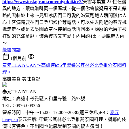
https://www.instagram.com/miyukiii.ice2/
美雪冰菓室 2.0位在詭
異的地方，跟軌咖啡同一個區域，從一個你會懷疑是不是走錯
路的爬斜坡上來～見到冰店門口可愛的滋賀跑跑人瞬間融化人
心！客滿時要在門口登記候位等電話，可以先去附近的巷弄逛
逛走走～或是去吳園放空～接到電話再回來。頹廢的老房子被
打點的充滿童趣，懷舊復古又可愛！內用約4桌，要脫鞋入內
～
繼續閱讀
1個月前
泰元THAIYUAN～高雄連續5年榮獲米其林必比登推介泰國料
理。
高雄美食
美味食記
泰元THAIYUAN
地址：高雄市苓雅區人和里苓雅二路53號
TEL：0976-009356
營業時間：中午～15:00 17:00～20:30(週三休息)FB：
泰元
thaiyuan
泰元連續5年獲米其林必比登推薦泰國料理，餐廳的裝
潢很有特色，不出國也能感受到泰國的復古氛圍！