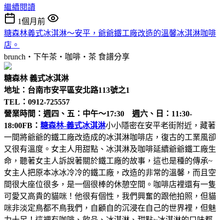
繼續閱讀
1個月前
糖森林義式冰淇淋～安平，爺爺鐵工廠改造的溫馨冰淇淋咖啡
店。
brunch‧下午茶‧咖啡‧茶
食譜分享
糖森林 義式冰淇淋
地址：台南市安平區安北路113號之1
TEL：0912-725557
營業時間：週四、五：中午～17:30 週六、日：11:30-
18:00
FB：
糖森林-義式冰淇淋
小小隱密在安平老街附近，藏著
一間將爺爺的鐵工廠改造成的冰淇淋咖啡店，復古的工業風卻
又很有溫度。女主人用甜點、冰淇淋及咖啡延續爺爺鐵工廠生
命，聽著女主人訴說著關於鐵工廠的故事，這也是種的傳承~
女主人把原本冰冰冷冷的鐵工廠，改造的非常的溫馨，而且空
間很大座位很多，是一個很棒的休憩空間。咖啡店裡還有一隻
可愛又高貴的貓咪！他很有個性，我們興奮的跟他拍照，但貓
咪非淡定鳥都不鳥我們，自顧自的沉浸在自己的世界裡，但魅
力十足！這裡有咖啡、飲品、冰淇淋、甜點~冰淇淋的口味都