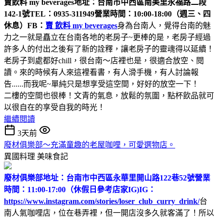
賣飲料 my beverages
地址：台南市中西區南美里永福路二段
142-1號
TEL：0935-311949
營業時間：10:00-18:00（週三、四
休息）
FB：
賣 飲料 my beverages
身為台南人，覺得台南的魅
力之一就是矗立在台南各地的老房子~更棒的是，老房子經過
許多人的付出之後有了新的詮釋，讓老房子的靈魂得以延續！
老房子到處都好chill，很台南～店裡也是，很適合放空、閱
讀。來的時候有人來這裡看書，有人滑手機，有人討論報
告......而我呢~單純只是想享受這空間，好好的放空一下！
二樓的空間也很棒！文青的氣息，放鬆的氛圍，點杯飲品就可
以很自在的享受自我的時光！
繼續閱讀
3天前
廢材俱樂部～充滿童趣的老屋咖哩，可愛選物店。
異國料理
美味食記
廢材俱樂部
地址：台南市中西區永華里開山路122巷52號
營業
時間：11:00-17:00（休假日參考店家IG)
IG：
https://www.instagram.com/stories/loser_club_curry_drink/
台
南人氣咖哩店，位在巷弄裡，但一開店沒多久就客滿了！所以