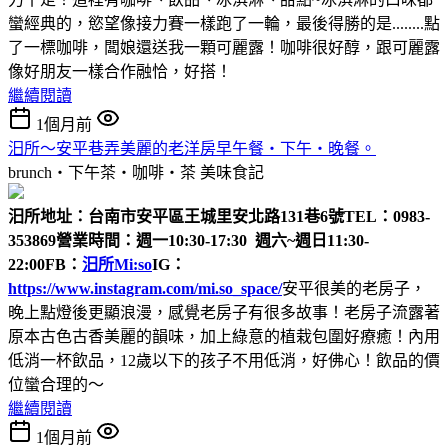
蠻經典的，慾望像接力賽一樣跑了一輪，最後得勝的是........點
了一標咖啡，闆娘還送我一顆可麗露！咖啡很好醇，跟可麗露
像好朋友一樣合作融恰，好搭！
繼續閱讀
1個月前
汨所～安平巷弄美麗的老洋房早午餐‧下午‧晚餐。
brunch‧下午茶‧咖啡‧茶
美味食記
汨所
地址：台南市安平區王城里安北路131巷6號
TEL：0983-
353869
營業時間：週一10:30-17:30 週六~週日11:30-
22:00
FB：
汨所Mi:so
IG：
https://www.instagram.com/mi.so_space/
安平很美的老房子，
晚上點燈後更顯浪漫，感覺老房子有很多故事！老房子流露著
原本古色古香美麗的韻味，加上綠意的植栽包圍好療癒！內用
低消一杯飲品，12歲以下的孩子不用低消，好佛心！飲品的價
位蠻合理的～
繼續閱讀
1個月前