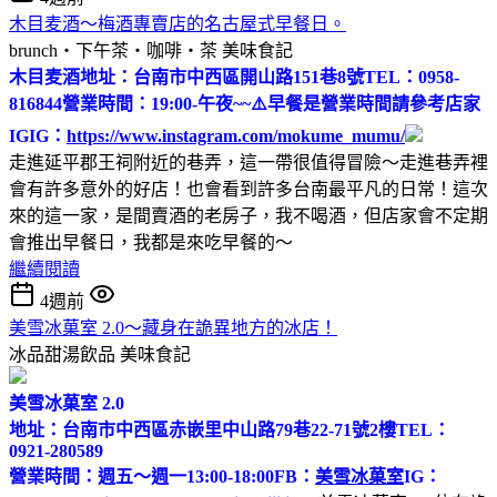
木目麦酒～梅酒專賣店的名古屋式早餐日。
brunch‧下午茶‧咖啡‧茶
美味食記
木目麦酒
地址：台南市中西區開山路151巷8號
TEL：0958-
816844
營業時間：19:00-午夜~~
⚠️早餐是營業時間請參考店家
IG
IG：
https://www.instagram.com/mokume_mumu/
走進延平郡王祠附近的巷弄，這一帶很值得冒險～走進巷弄裡
會有許多意外的好店！也會看到許多台南最平凡的日常！這次
來的這一家，是間賣酒的老房子，我不喝酒，但店家會不定期
會推出早餐日，我都是來吃早餐的～
繼續閱讀
4週前
美雪冰菓室 2.0～藏身在詭異地方的冰店！
冰品甜湯飲品
美味食記
美雪冰菓室 2.0
地址：台南市中西區赤嵌里中山路79巷22-71號2樓
TEL：
0921-280589
營業時間：週五～週一13:00-18:00
FB：
美雪冰菓室
IG：