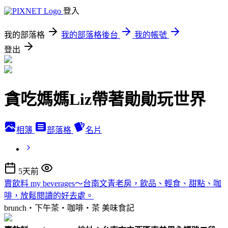
登入
我的部落格
我的部落格後台
我的帳號
登出
貪吃媽媽Liz帶著勛勛玩世界
相簿
部落格
名片
5天前
賣飲料 my beverages～台南文青老房，飲品、輕食、甜點、咖
啡，放鬆閱讀的好去處。
brunch‧下午茶‧咖啡‧茶
美味食記