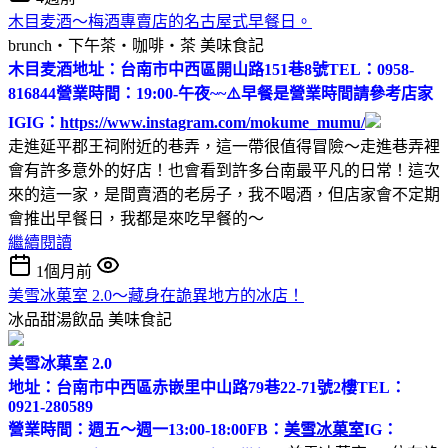
木目麦酒～梅酒專賣店的名古屋式早餐日。
brunch‧下午茶‧咖啡‧茶
美味食記
木目麦酒
地址：台南市中西區開山路151巷8號
TEL：0958-
816844
營業時間：19:00-午夜~~
⚠️早餐是營業時間請參考店家
IG
IG：
https://www.instagram.com/mokume_mumu/
走進延平郡王祠附近的巷弄，這一帶很值得冒險～走進巷弄裡
會有許多意外的好店！也會看到許多台南最平凡的日常！這次
來的這一家，是間賣酒的老房子，我不喝酒，但店家會不定期
會推出早餐日，我都是來吃早餐的～
繼續閱讀
1個月前
美雪冰菓室 2.0～藏身在詭異地方的冰店！
冰品甜湯飲品
美味食記
美雪冰菓室 2.0
地址：台南市中西區赤嵌里中山路79巷22-71號2樓
TEL：
0921-280589
營業時間：週五～週一13:00-18:00
FB：
美雪冰菓室
IG：