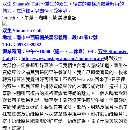
双生 Shuànsên Cafe～重生的双生，復古的風格流露著時尚的
魅力，在這裡可以盡情享受寧靜。
brunch‧下午茶‧咖啡‧茶
美味食記
双生 Shuànsên Cafe
地址：南市中西區南美里忠義路二段147巷17號
TEL：0978-939582
營業時間：中午～18:00（週一、二休息）
FB：
双生 Shuànsên
Cafe
IG：
https://www.instagram.com/shuansencafe/
講到双生，
大部份一定會想到綠豆沙～但我相信台南人應該知道，双生在
賣綠豆沙之前其實是間早午餐咖啡，我自己還蠻喜歡的，後來
轉賣綠豆沙我覺得好可惜喔！不過双生cafe2.0回來了~巷子裡
的双生，跟民族路上排隊買綠豆沙的人潮形成對比，這裡十分
寧靜～咖啡店復古的風格流露著時尚的魅力。一個人喝著飲料
對著巷子發呆也是一種享受！雖然沒有供應早午餐，但寧靜的
空間我還蠻喜歡的！餐點只有咖啡、飲品、甜點及厚片～點了
抹茶拿鐵及奶酥厚片～抹茶拿鐵中規中矩，剛好跟奶酥厚片很
搭！奶酥厚片肥嘟嘟的好可愛！奶酥好香，賦予土厚美味的靈
魂，好讚！