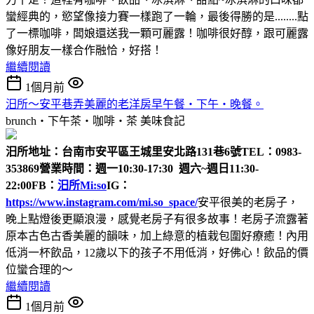
蠻經典的，慾望像接力賽一樣跑了一輪，最後得勝的是........點
了一標咖啡，闆娘還送我一顆可麗露！咖啡很好醇，跟可麗露
像好朋友一樣合作融恰，好搭！
繼續閱讀
1個月前
汨所～安平巷弄美麗的老洋房早午餐‧下午‧晚餐。
brunch‧下午茶‧咖啡‧茶
美味食記
汨所
地址：台南市安平區王城里安北路131巷6號
TEL：0983-
353869
營業時間：週一10:30-17:30 週六~週日11:30-
22:00
FB：
汨所Mi:so
IG：
https://www.instagram.com/mi.so_space/
安平很美的老房子，
晚上點燈後更顯浪漫，感覺老房子有很多故事！老房子流露著
原本古色古香美麗的韻味，加上綠意的植栽包圍好療癒！內用
低消一杯飲品，12歲以下的孩子不用低消，好佛心！飲品的價
位蠻合理的～
繼續閱讀
1個月前