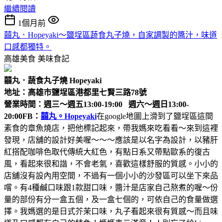
繼續閱讀
1個月前
囍丸．Hopeyaki～鹽埕區蔬食丸子燒，自家調製的醬汁，味道
口感都獨特。
高雄美食
美味食記
囍丸．蔬食丸子燒 Hopeyaki
地址：高雄市鹽埕區港都里七賢三路78號
營業時間：週三～週五13:00-19:00 週六～週日13:00-
20:00
FB：
囍丸。Hopeyaki
在google地圖上滑到了鹽埕區這間
素食的章魚燒店，把他標記起來，帶我媽來吃看看～來到這裡
發現，店舖的設計好美喔～～～應該是以名字為設計，以豬肝
紅搭配咖啡色取代傳統大紅色，有點日系又帶點歐系的復古
風，看起來很和諧，不會老氣，喜歡這樣舒服的質感。小小的
店舖沒有設內用空間，不過有一個小小的沙發區可以坐下來品
嚐。有4種鹹口味跟1款甜口味，醬汁是店家自己熬煮的喔～份
量的部份有分一盒五個，及一盒七個的，可依自己的食量做選
擇。我媽選的是日式芥茉口味，丸子看起來很有質感～而且味