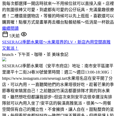
我每次都選擇一開店時就來～不用候位就可以直接入座。店裡
的氛圍很棒又可愛，到處都有可愛的公仔玩具，充滿童趣很療
癒！二樓還是選物店，等餐的時候可以先上逛逛，喜歡還可以
購買喔！點餐方式是畫單再去櫃台點餐結帳～低消是一杯飲品
繼續閱讀
5天前
SESERAGI季節水果塔～水果塔界的LV，新店內用空間高雅
又氣派！
brunch‧下午茶‧咖啡‧茶
美味食記
SESERAGI季節水果塔（安平市府店）地址：南市安平區建平
里建平十二街24巷30號營業時間：週三～週日13:00-18:30IG：
https://www.instagram.com/seseragi.tart水果塔名店在安平開了分
店，可以內用，一直聽聞他們的水果塔很好吃，趁著芒果的季
節專程來犒賞自己！之前聽說竹溪店都要排隊才買的到水果
塔，雖然想吃但都讓我卻步~但這次來到安平店很幸運沒有排
隊就可以內用入坐了!安平店的裝潢高雅氣派，很美～～用餐
空間保有自己的獨立性，不會擁擠，讓人自在。甜點整齊的呈
現，每個看起來都好好吃～雖然口味不算很多，但還是讓人陷