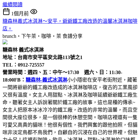
繼續閱讀
1個月前
糖森林義式冰淇淋～安平，爺爺鐵工廠改造的溫馨冰淇淋咖啡
店。
brunch‧下午茶‧咖啡‧茶
食譜分享
糖森林 義式冰淇淋
地址：台南市安平區安北路113號之1
TEL：0912-725557
營業時間：週四、五：中午～17:30 週六、日：11:30-
18:00
FB：
糖森林-義式冰淇淋
小小隱密在安平老街附近，藏著
一間將爺爺的鐵工廠改造成的冰淇淋咖啡店，復古的工業風卻
又很有溫度。女主人用甜點、冰淇淋及咖啡延續爺爺鐵工廠生
命，聽著女主人訴說著關於鐵工廠的故事，這也是種的傳承~
女主人把原本冰冰冷冷的鐵工廠，改造的非常的溫馨，而且空
間很大座位很多，是一個很棒的休憩空間。咖啡店裡還有一隻
可愛又高貴的貓咪！他很有個性，我們興奮的跟他拍照，但貓
咪非淡定鳥都不鳥我們，自顧自的沉浸在自己的世界裡，但魅
力十足！這裡有咖啡、飲品、冰淇淋、甜點~冰淇淋的口味都