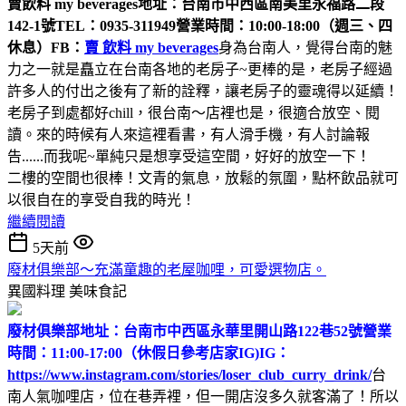
賣飲料 my beverages
地址：台南市中西區南美里永福路二段
142-1號
TEL：0935-311949
營業時間：10:00-18:00（週三、四
休息）
FB：
賣 飲料 my beverages
身為台南人，覺得台南的魅
力之一就是矗立在台南各地的老房子~更棒的是，老房子經過
許多人的付出之後有了新的詮釋，讓老房子的靈魂得以延續！
老房子到處都好chill，很台南～店裡也是，很適合放空、閱
讀。來的時候有人來這裡看書，有人滑手機，有人討論報
告......而我呢~單純只是想享受這空間，好好的放空一下！
二樓的空間也很棒！文青的氣息，放鬆的氛圍，點杯飲品就可
以很自在的享受自我的時光！
繼續閱讀
5天前
廢材俱樂部～充滿童趣的老屋咖哩，可愛選物店。
異國料理
美味食記
廢材俱樂部
地址：台南市中西區永華里開山路122巷52號
營業
時間：11:00-17:00（休假日參考店家IG)
IG：
https://www.instagram.com/stories/loser_club_curry_drink/
台
南人氣咖哩店，位在巷弄裡，但一開店沒多久就客滿了！所以