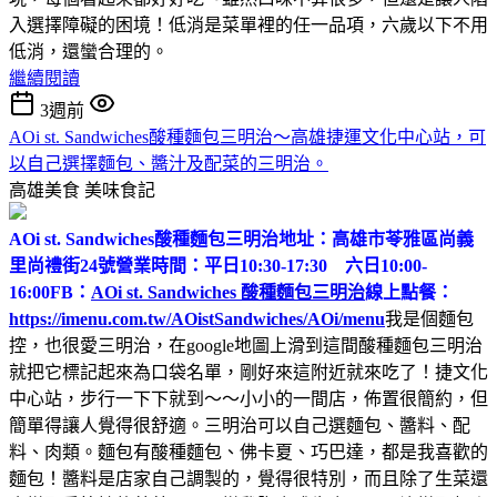
入選擇障礙的困境！低消是菜單裡的任一品項，六歲以下不用
低消，還蠻合理的。
繼續閱讀
3週前
AOi st. Sandwiches酸種麵包三明治～高雄捷運文化中心站，可
以自己選擇麵包、醬汁及配菜的三明治。
高雄美食
美味食記
AOi st. Sandwiches酸種麵包三明治
地址：高雄市苓雅區尚義
里尚禮街24號
營業時間：平日10:30-17:30 六日10:00-
16:00
FB：
AOi st. Sandwiches 酸種麵包三明治
線上點餐：
https://imenu.com.tw/AOistSandwiches/AOi/menu
我是個麵包
控，也很愛三明治，在google地圖上滑到這間酸種麵包三明治
就把它標記起來為口袋名單，剛好來這附近就來吃了！捷文化
中心站，步行一下下就到～～小小的一間店，佈置很簡約，但
簡單得讓人覺得很舒適。三明治可以自己選麵包、醬料、配
料、肉類。麵包有酸種麵包、佛卡夏、巧巴達，都是我喜歡的
麵包！醬料是店家自己調製的，覺得很特別，而且除了生菜還