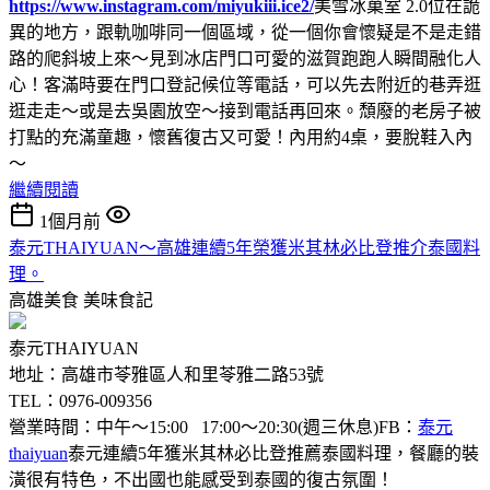
https://www.instagram.com/miyukiii.ice2/
美雪冰菓室 2.0位在詭
異的地方，跟軌咖啡同一個區域，從一個你會懷疑是不是走錯
路的爬斜坡上來～見到冰店門口可愛的滋賀跑跑人瞬間融化人
心！客滿時要在門口登記候位等電話，可以先去附近的巷弄逛
逛走走～或是去吳園放空～接到電話再回來。頹廢的老房子被
打點的充滿童趣，懷舊復古又可愛！內用約4桌，要脫鞋入內
～
繼續閱讀
1個月前
泰元THAIYUAN～高雄連續5年榮獲米其林必比登推介泰國料
理。
高雄美食
美味食記
泰元THAIYUAN
地址：高雄市苓雅區人和里苓雅二路53號
TEL：0976-009356
營業時間：中午～15:00 17:00～20:30(週三休息)FB：
泰元
thaiyuan
泰元連續5年獲米其林必比登推薦泰國料理，餐廳的裝
潢很有特色，不出國也能感受到泰國的復古氛圍！