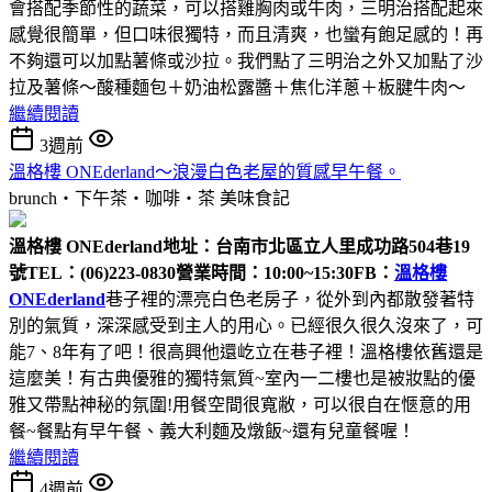
會搭配季節性的蔬菜，可以搭雞胸肉或牛肉，三明治搭配起來
感覺很簡單，但口味很獨特，而且清爽，也蠻有飽足感的！再
不夠還可以加點薯條或沙拉。我們點了三明治之外又加點了沙
拉及薯條～酸種麵包＋奶油松露醬＋焦化洋蔥＋板腱牛肉～
繼續閱讀
3週前
溫格樓 ONEderland～浪漫白色老屋的質感早午餐。
brunch‧下午茶‧咖啡‧茶
美味食記
溫格樓 ONEderland
地址：台南市北區立人里成功路504巷19
號
TEL：(06)223-0830
營業時間：10:00~15:30
FB：
溫格樓
ONEderland
巷子裡的漂亮白色老房子，從外到內都散發著特
別的氣質，深深感受到主人的用心。已經很久很久沒來了，可
能7、8年有了吧！很高興他還屹立在巷子裡！溫格樓依舊還是
這麼美！有古典優雅的獨特氣質~室內一二樓也是被妝點的優
雅又帶點神秘的氛圍!用餐空間很寬敝，可以很自在愜意的用
餐~餐點有早午餐、義大利麵及燉飯~還有兒童餐喔！
繼續閱讀
4週前