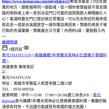
https://www.instagram.com/miyukiii.ice2/
美雪冰菓室 2.0位在詭
異的地方，跟軌咖啡同一個區域，從一個你會懷疑是不是走錯
路的爬斜坡上來～見到冰店門口可愛的滋賀跑跑人瞬間融化人
心！客滿時要在門口登記候位等電話，可以先去附近的巷弄逛
逛走走～或是去吳園放空～接到電話再回來。頹廢的老房子被
打點的充滿童趣，懷舊復古又可愛！內用約4桌，要脫鞋入內
～
繼續閱讀
1個月前
泰元THAIYUAN～高雄連續5年榮獲米其林必比登推介泰國料
理。
高雄美食
美味食記
泰元THAIYUAN
地址：高雄市苓雅區人和里苓雅二路53號
TEL：0976-009356
營業時間：中午～15:00 17:00～20:30(週三休息)FB：
泰元
thaiyuan
泰元連續5年獲米其林必比登推薦泰國料理，餐廳的裝
潢很有特色，不出國也能感受到泰國的復古氛圍！