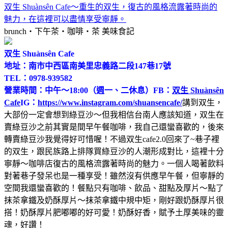
双生 Shuànsên Cafe～重生的双生，復古的風格流露著時尚的
魅力，在這裡可以盡情享受寧靜。
brunch‧下午茶‧咖啡‧茶
美味食記
双生 Shuànsên Cafe
地址：南市中西區南美里忠義路二段147巷17號
TEL：0978-939582
營業時間：中午～18:00（週一、二休息）
FB：
双生 Shuànsên
Cafe
IG：
https://www.instagram.com/shuansencafe/
講到双生，
大部份一定會想到綠豆沙～但我相信台南人應該知道，双生在
賣綠豆沙之前其實是間早午餐咖啡，我自己還蠻喜歡的，後來
轉賣綠豆沙我覺得好可惜喔！不過双生cafe2.0回來了~巷子裡
的双生，跟民族路上排隊買綠豆沙的人潮形成對比，這裡十分
寧靜～咖啡店復古的風格流露著時尚的魅力。一個人喝著飲料
對著巷子發呆也是一種享受！雖然沒有供應早午餐，但寧靜的
空間我還蠻喜歡的！餐點只有咖啡、飲品、甜點及厚片～點了
抹茶拿鐵及奶酥厚片～抹茶拿鐵中規中矩，剛好跟奶酥厚片很
搭！奶酥厚片肥嘟嘟的好可愛！奶酥好香，賦予土厚美味的靈
魂，好讚！