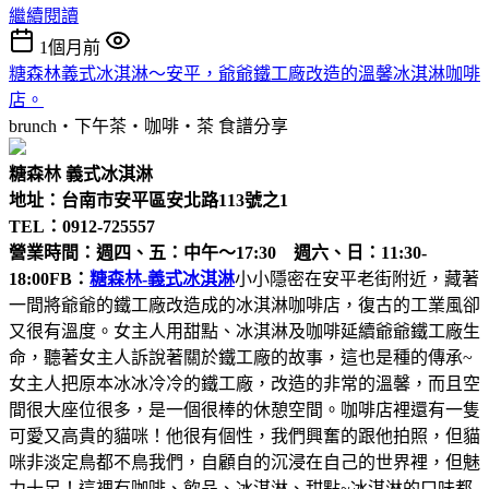
繼續閱讀
1個月前
糖森林義式冰淇淋～安平，爺爺鐵工廠改造的溫馨冰淇淋咖啡
店。
brunch‧下午茶‧咖啡‧茶
食譜分享
糖森林 義式冰淇淋
地址：台南市安平區安北路113號之1
TEL：0912-725557
營業時間：週四、五：中午～17:30 週六、日：11:30-
18:00
FB：
糖森林-義式冰淇淋
小小隱密在安平老街附近，藏著
一間將爺爺的鐵工廠改造成的冰淇淋咖啡店，復古的工業風卻
又很有溫度。女主人用甜點、冰淇淋及咖啡延續爺爺鐵工廠生
命，聽著女主人訴說著關於鐵工廠的故事，這也是種的傳承~
女主人把原本冰冰冷冷的鐵工廠，改造的非常的溫馨，而且空
間很大座位很多，是一個很棒的休憩空間。咖啡店裡還有一隻
可愛又高貴的貓咪！他很有個性，我們興奮的跟他拍照，但貓
咪非淡定鳥都不鳥我們，自顧自的沉浸在自己的世界裡，但魅
力十足！這裡有咖啡、飲品、冰淇淋、甜點~冰淇淋的口味都