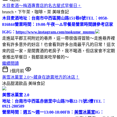
木目麦酒～梅酒專賣店的名古屋式早餐日。
brunch‧下午茶‧咖啡‧茶
美味食記
木目麦酒
地址：台南市中西區開山路151巷8號
TEL：0958-
816844
營業時間：19:00-午夜~~
⚠️早餐是營業時間請參考店家
IG
IG：
https://www.instagram.com/mokume_mumu/
走進延平郡王祠附近的巷弄，這一帶很值得冒險～走進巷弄裡
會有許多意外的好店！也會看到許多台南最平凡的日常！這次
來的這一家，是間賣酒的老房子，我不喝酒，但店家會不定期
會推出早餐日，我都是來吃早餐的～
繼續閱讀
1個月前
美雪冰菓室 2.0～藏身在詭異地方的冰店！
冰品甜湯飲品
美味食記
美雪冰菓室 2.0
地址：台南市中西區赤嵌里中山路79巷22-71號2樓
TEL：
0921-280589
營業時間：週五～週一13:00-18:00
FB：
美雪冰菓室
IG：