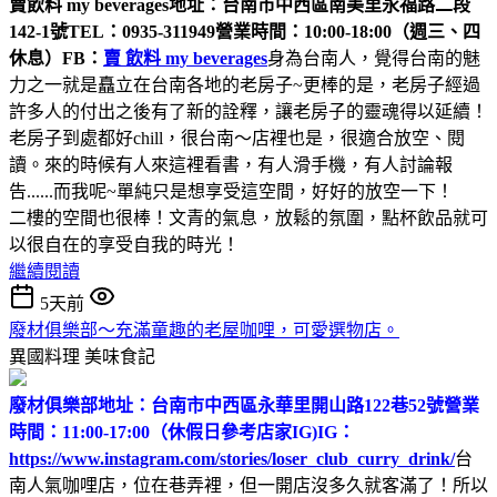
賣飲料 my beverages
地址：台南市中西區南美里永福路二段
142-1號
TEL：0935-311949
營業時間：10:00-18:00（週三、四
休息）
FB：
賣 飲料 my beverages
身為台南人，覺得台南的魅
力之一就是矗立在台南各地的老房子~更棒的是，老房子經過
許多人的付出之後有了新的詮釋，讓老房子的靈魂得以延續！
老房子到處都好chill，很台南～店裡也是，很適合放空、閱
讀。來的時候有人來這裡看書，有人滑手機，有人討論報
告......而我呢~單純只是想享受這空間，好好的放空一下！
二樓的空間也很棒！文青的氣息，放鬆的氛圍，點杯飲品就可
以很自在的享受自我的時光！
繼續閱讀
5天前
廢材俱樂部～充滿童趣的老屋咖哩，可愛選物店。
異國料理
美味食記
廢材俱樂部
地址：台南市中西區永華里開山路122巷52號
營業
時間：11:00-17:00（休假日參考店家IG)
IG：
https://www.instagram.com/stories/loser_club_curry_drink/
台
南人氣咖哩店，位在巷弄裡，但一開店沒多久就客滿了！所以