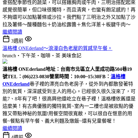
會搭配季節性的蔬菜，可以搭雞胸肉或牛肉，三明治搭配起來
感覺很簡單，但口味很獨特，而且清爽，也蠻有飽足感的！再
不夠還可以加點薯條或沙拉。我們點了三明治之外又加點了沙
拉及薯條～酸種麵包＋奶油松露醬＋焦化洋蔥＋板腱牛肉～
繼續閱讀
3週前
溫格樓 ONEderland～浪漫白色老屋的質感早午餐。
brunch‧下午茶‧咖啡‧茶
美味食記
溫格樓 ONEderland
地址：台南市北區立人里成功路504巷19
號
TEL：(06)223-0830
營業時間：10:00~15:30
FB：
溫格樓
ONEderland
巷子裡的漂亮白色老房子，從外到內都散發著特
別的氣質，深深感受到主人的用心。已經很久很久沒來了，可
能7、8年有了吧！很高興他還屹立在巷子裡！溫格樓依舊還是
這麼美！有古典優雅的獨特氣質~室內一二樓也是被妝點的優
雅又帶點神秘的氛圍!用餐空間很寬敝，可以很自在愜意的用
餐~餐點有早午餐、義大利麵及燉飯~還有兒童餐喔！
繼續閱讀
4週前