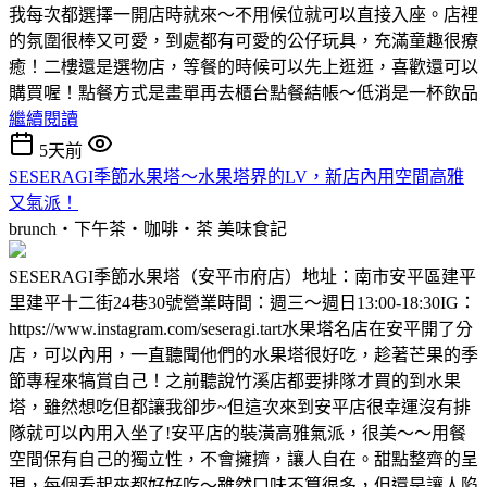
我每次都選擇一開店時就來～不用候位就可以直接入座。店裡
的氛圍很棒又可愛，到處都有可愛的公仔玩具，充滿童趣很療
癒！二樓還是選物店，等餐的時候可以先上逛逛，喜歡還可以
購買喔！點餐方式是畫單再去櫃台點餐結帳～低消是一杯飲品
繼續閱讀
5天前
SESERAGI季節水果塔～水果塔界的LV，新店內用空間高雅
又氣派！
brunch‧下午茶‧咖啡‧茶
美味食記
SESERAGI季節水果塔（安平市府店）地址：南市安平區建平
里建平十二街24巷30號營業時間：週三～週日13:00-18:30IG：
https://www.instagram.com/seseragi.tart水果塔名店在安平開了分
店，可以內用，一直聽聞他們的水果塔很好吃，趁著芒果的季
節專程來犒賞自己！之前聽說竹溪店都要排隊才買的到水果
塔，雖然想吃但都讓我卻步~但這次來到安平店很幸運沒有排
隊就可以內用入坐了!安平店的裝潢高雅氣派，很美～～用餐
空間保有自己的獨立性，不會擁擠，讓人自在。甜點整齊的呈
現，每個看起來都好好吃～雖然口味不算很多，但還是讓人陷