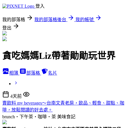
登入
我的部落格
我的部落格後台
我的帳號
登出
貪吃媽媽Liz帶著勛勛玩世界
相簿
部落格
名片
4天前
賣飲料 my beverages～台南文青老房，飲品、輕食、甜點、咖
啡，放鬆閱讀的好去處。
brunch‧下午茶‧咖啡‧茶
美味食記