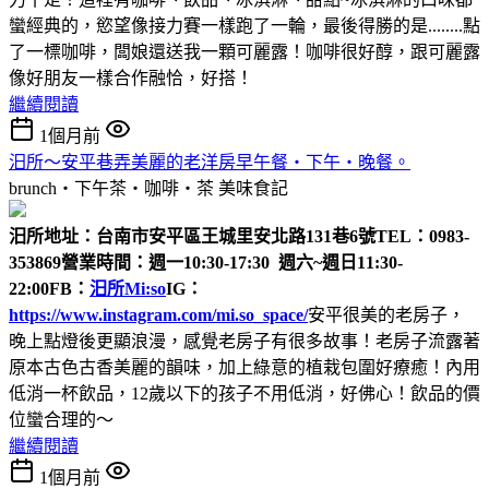
蠻經典的，慾望像接力賽一樣跑了一輪，最後得勝的是........點
了一標咖啡，闆娘還送我一顆可麗露！咖啡很好醇，跟可麗露
像好朋友一樣合作融恰，好搭！
繼續閱讀
1個月前
汨所～安平巷弄美麗的老洋房早午餐‧下午‧晚餐。
brunch‧下午茶‧咖啡‧茶
美味食記
汨所
地址：台南市安平區王城里安北路131巷6號
TEL：0983-
353869
營業時間：週一10:30-17:30 週六~週日11:30-
22:00
FB：
汨所Mi:so
IG：
https://www.instagram.com/mi.so_space/
安平很美的老房子，
晚上點燈後更顯浪漫，感覺老房子有很多故事！老房子流露著
原本古色古香美麗的韻味，加上綠意的植栽包圍好療癒！內用
低消一杯飲品，12歲以下的孩子不用低消，好佛心！飲品的價
位蠻合理的～
繼續閱讀
1個月前