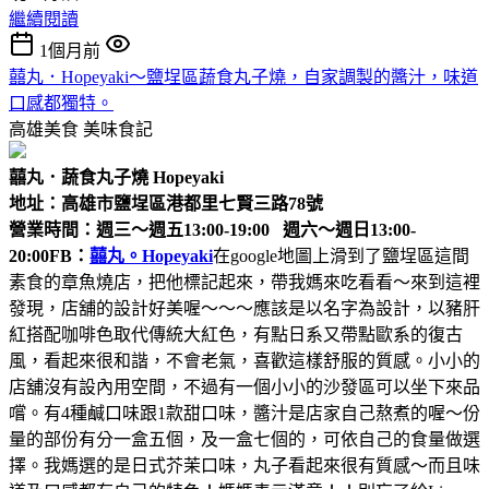
繼續閱讀
1個月前
囍丸．Hopeyaki～鹽埕區蔬食丸子燒，自家調製的醬汁，味道
口感都獨特。
高雄美食
美味食記
囍丸．蔬食丸子燒 Hopeyaki
地址：高雄市鹽埕區港都里七賢三路78號
營業時間：週三～週五13:00-19:00 週六～週日13:00-
20:00
FB：
囍丸。Hopeyaki
在google地圖上滑到了鹽埕區這間
素食的章魚燒店，把他標記起來，帶我媽來吃看看～來到這裡
發現，店舖的設計好美喔～～～應該是以名字為設計，以豬肝
紅搭配咖啡色取代傳統大紅色，有點日系又帶點歐系的復古
風，看起來很和諧，不會老氣，喜歡這樣舒服的質感。小小的
店舖沒有設內用空間，不過有一個小小的沙發區可以坐下來品
嚐。有4種鹹口味跟1款甜口味，醬汁是店家自己熬煮的喔～份
量的部份有分一盒五個，及一盒七個的，可依自己的食量做選
擇。我媽選的是日式芥茉口味，丸子看起來很有質感～而且味