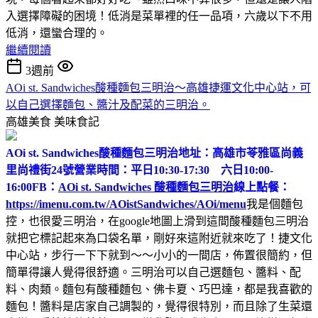
入選擇障礙的困境！低消是菜單裡的任一品項，六歲以下不用
低消，還蠻合理的。
繼續閱讀
3週前
AOi st. Sandwiches酸種麵包三明治～高雄捷運文化中心站，可
以自己選擇麵包、醬汁及配菜的三明治。
高雄美食
美味食記
AOi st. Sandwiches酸種麵包三明治
地址：高雄市苓雅區尚義
里尚禮街24號
營業時間：平日10:30-17:30 六日10:00-
16:00
FB：
AOi st. Sandwiches 酸種麵包三明治
線上點餐：
https://imenu.com.tw/AOistSandwiches/AOi/menu
我是個麵包
控，也很愛三明治，在google地圖上滑到這間酸種麵包三明治
就把它標記起來為口袋名單，剛好來這附近就來吃了！捷文化
中心站，步行一下下就到～～小小的一間店，佈置很簡約，但
簡單得讓人覺得很舒適。三明治可以自己選麵包、醬料、配
料、肉類。麵包有酸種麵包、佛卡夏、巧巴達，都是我喜歡的
麵包！醬料是店家自己調製的，覺得很特別，而且除了生菜還