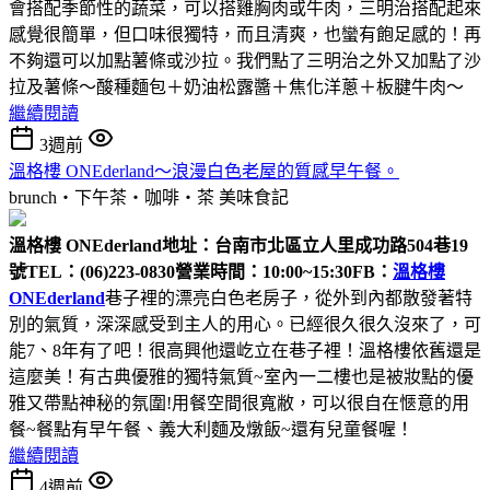
會搭配季節性的蔬菜，可以搭雞胸肉或牛肉，三明治搭配起來
感覺很簡單，但口味很獨特，而且清爽，也蠻有飽足感的！再
不夠還可以加點薯條或沙拉。我們點了三明治之外又加點了沙
拉及薯條～酸種麵包＋奶油松露醬＋焦化洋蔥＋板腱牛肉～
繼續閱讀
3週前
溫格樓 ONEderland～浪漫白色老屋的質感早午餐。
brunch‧下午茶‧咖啡‧茶
美味食記
溫格樓 ONEderland
地址：台南市北區立人里成功路504巷19
號
TEL：(06)223-0830
營業時間：10:00~15:30
FB：
溫格樓
ONEderland
巷子裡的漂亮白色老房子，從外到內都散發著特
別的氣質，深深感受到主人的用心。已經很久很久沒來了，可
能7、8年有了吧！很高興他還屹立在巷子裡！溫格樓依舊還是
這麼美！有古典優雅的獨特氣質~室內一二樓也是被妝點的優
雅又帶點神秘的氛圍!用餐空間很寬敝，可以很自在愜意的用
餐~餐點有早午餐、義大利麵及燉飯~還有兒童餐喔！
繼續閱讀
4週前