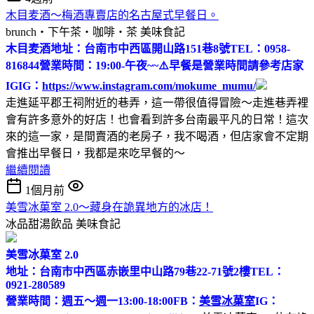
木目麦酒～梅酒專賣店的名古屋式早餐日。
brunch‧下午茶‧咖啡‧茶
美味食記
木目麦酒
地址：台南市中西區開山路151巷8號
TEL：0958-
816844
營業時間：19:00-午夜~~
⚠️早餐是營業時間請參考店家
IG
IG：
https://www.instagram.com/mokume_mumu/
走進延平郡王祠附近的巷弄，這一帶很值得冒險～走進巷弄裡
會有許多意外的好店！也會看到許多台南最平凡的日常！這次
來的這一家，是間賣酒的老房子，我不喝酒，但店家會不定期
會推出早餐日，我都是來吃早餐的～
繼續閱讀
1個月前
美雪冰菓室 2.0～藏身在詭異地方的冰店！
冰品甜湯飲品
美味食記
美雪冰菓室 2.0
地址：台南市中西區赤嵌里中山路79巷22-71號2樓
TEL：
0921-280589
營業時間：週五～週一13:00-18:00
FB：
美雪冰菓室
IG：