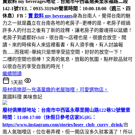
賣飲料 my beverages
地址：台南市中西區南美里永福路二段
142-1號
TEL：0935-311949
營業時間：10:00-18:00（週三、四
休息）
FB：
賣 飲料 my beverages
身為台南人，覺得台南的魅
力之一就是矗立在台南各地的老房子~更棒的是，老房子經過
許多人的付出之後有了新的詮釋，讓老房子的靈魂得以延續！
老房子到處都好chill，很台南～店裡也是，很適合放空、閱
讀。來的時候有人來這裡看書，有人滑手機，有人討論報
告......而我呢~單純只是想享受這空間，好好的放空一下！
二樓的空間也很棒！文青的氣息，放鬆的氛圍，點杯飲品就可
以很自在的享受自我的時光！
繼續閱讀
5天前
廢材俱樂部～充滿童趣的老屋咖哩，可愛選物店。
異國料理
美味食記
廢材俱樂部
地址：台南市中西區永華里開山路122巷52號
營業
時間：11:00-17:00（休假日參考店家IG)
IG：
https://www.instagram.com/stories/loser_club_curry_drink/
台
南人氣咖哩店，位在巷弄裡，但一開店沒多久就客滿了！所以