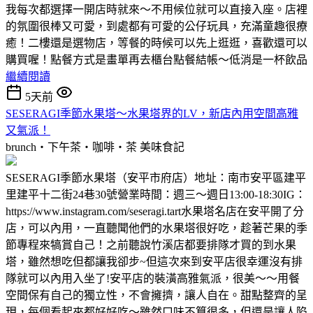
我每次都選擇一開店時就來～不用候位就可以直接入座。店裡
的氛圍很棒又可愛，到處都有可愛的公仔玩具，充滿童趣很療
癒！二樓還是選物店，等餐的時候可以先上逛逛，喜歡還可以
購買喔！點餐方式是畫單再去櫃台點餐結帳～低消是一杯飲品
繼續閱讀
5天前
SESERAGI季節水果塔～水果塔界的LV，新店內用空間高雅
又氣派！
brunch‧下午茶‧咖啡‧茶
美味食記
SESERAGI季節水果塔（安平市府店）地址：南市安平區建平
里建平十二街24巷30號營業時間：週三～週日13:00-18:30IG：
https://www.instagram.com/seseragi.tart水果塔名店在安平開了分
店，可以內用，一直聽聞他們的水果塔很好吃，趁著芒果的季
節專程來犒賞自己！之前聽說竹溪店都要排隊才買的到水果
塔，雖然想吃但都讓我卻步~但這次來到安平店很幸運沒有排
隊就可以內用入坐了!安平店的裝潢高雅氣派，很美～～用餐
空間保有自己的獨立性，不會擁擠，讓人自在。甜點整齊的呈
現，每個看起來都好好吃～雖然口味不算很多，但還是讓人陷