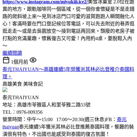
https://www.instagram.com/miyukiii.ice2/
美雪冰菓室 2.0位在詭
異的地方，跟軌咖啡同一個區域，從一個你會懷疑是不是走錯
路的爬斜坡上來～見到冰店門口可愛的滋賀跑跑人瞬間融化人
心！客滿時要在門口登記候位等電話，可以先去附近的巷弄逛
逛走走～或是去吳園放空～接到電話再回來。頹廢的老房子被
打點的充滿童趣，懷舊復古又可愛！內用約4桌，要脫鞋入內
～
繼續閱讀
1個月前
泰元THAIYUAN～高雄連續5年榮獲米其林必比登推介泰國料
理。
高雄美食
美味食記
泰元THAIYUAN
地址：高雄市苓雅區人和里苓雅二路53號
TEL：0976-009356
營業時間：中午～15:00 17:00～20:30(週三休息)FB：
泰元
thaiyuan
泰元連續5年獲米其林必比登推薦泰國料理，餐廳的裝
潢很有特色，不出國也能感受到泰國的復古氛圍！