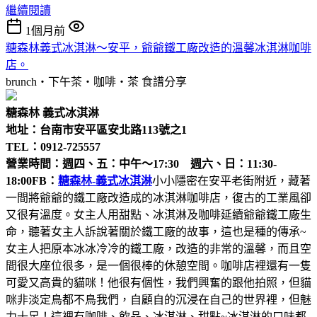
繼續閱讀
1個月前
糖森林義式冰淇淋～安平，爺爺鐵工廠改造的溫馨冰淇淋咖啡
店。
brunch‧下午茶‧咖啡‧茶
食譜分享
糖森林 義式冰淇淋
地址：台南市安平區安北路113號之1
TEL：0912-725557
營業時間：週四、五：中午～17:30 週六、日：11:30-
18:00
FB：
糖森林-義式冰淇淋
小小隱密在安平老街附近，藏著
一間將爺爺的鐵工廠改造成的冰淇淋咖啡店，復古的工業風卻
又很有溫度。女主人用甜點、冰淇淋及咖啡延續爺爺鐵工廠生
命，聽著女主人訴說著關於鐵工廠的故事，這也是種的傳承~
女主人把原本冰冰冷冷的鐵工廠，改造的非常的溫馨，而且空
間很大座位很多，是一個很棒的休憩空間。咖啡店裡還有一隻
可愛又高貴的貓咪！他很有個性，我們興奮的跟他拍照，但貓
咪非淡定鳥都不鳥我們，自顧自的沉浸在自己的世界裡，但魅
力十足！這裡有咖啡、飲品、冰淇淋、甜點~冰淇淋的口味都