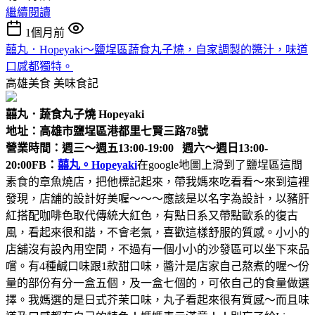
繼續閱讀
1個月前
囍丸．Hopeyaki～鹽埕區蔬食丸子燒，自家調製的醬汁，味道
口感都獨特。
高雄美食
美味食記
囍丸．蔬食丸子燒 Hopeyaki
地址：高雄市鹽埕區港都里七賢三路78號
營業時間：週三～週五13:00-19:00 週六～週日13:00-
20:00
FB：
囍丸。Hopeyaki
在google地圖上滑到了鹽埕區這間
素食的章魚燒店，把他標記起來，帶我媽來吃看看～來到這裡
發現，店舖的設計好美喔～～～應該是以名字為設計，以豬肝
紅搭配咖啡色取代傳統大紅色，有點日系又帶點歐系的復古
風，看起來很和諧，不會老氣，喜歡這樣舒服的質感。小小的
店舖沒有設內用空間，不過有一個小小的沙發區可以坐下來品
嚐。有4種鹹口味跟1款甜口味，醬汁是店家自己熬煮的喔～份
量的部份有分一盒五個，及一盒七個的，可依自己的食量做選
擇。我媽選的是日式芥茉口味，丸子看起來很有質感～而且味