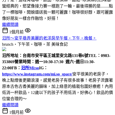
蠻經典的，慾望像接力賽一樣跑了一輪，最後得勝的是........點
了一標咖啡，闆娘還送我一顆可麗露！咖啡很好醇，跟可麗露
像好朋友一樣合作融恰，好搭！
繼續閱讀
1個月前
汨所～安平巷弄美麗的老洋房早午餐‧下午‧晚餐。
brunch‧下午茶‧咖啡‧茶
美味食記
汨所
地址：台南市安平區王城里安北路131巷6號
TEL：0983-
353869
營業時間：週一10:30-17:30 週六~週日11:30-
22:00
FB：
汨所Mi:so
IG：
https://www.instagram.com/mi.so_space/
安平很美的老房子，
晚上點燈後更顯浪漫，感覺老房子有很多故事！老房子流露著
原本古色古香美麗的韻味，加上綠意的植栽包圍好療癒！內用
低消一杯飲品，12歲以下的孩子不用低消，好佛心！飲品的價
位蠻合理的～
繼續閱讀
1個月前