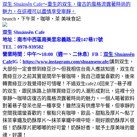
双生 Shuànsên Cafe～重生的双生，復古的風格流露著時尚的
魅力，在這裡可以盡情享受寧靜。
brunch‧下午茶‧咖啡‧茶
美味食記
双生 Shuànsên Cafe
地址：南市中西區南美里忠義路二段147巷17號
TEL：0978-939582
營業時間：中午～18:00（週一、二休息）
FB：
双生 Shuànsên
Cafe
IG：
https://www.instagram.com/shuansencafe/
講到双生，
大部份一定會想到綠豆沙～但我相信台南人應該知道，双生在
賣綠豆沙之前其實是間早午餐咖啡，我自己還蠻喜歡的，後來
轉賣綠豆沙我覺得好可惜喔！不過双生cafe2.0回來了~巷子裡
的双生，跟民族路上排隊買綠豆沙的人潮形成對比，這裡十分
寧靜～咖啡店復古的風格流露著時尚的魅力。一個人喝著飲料
對著巷子發呆也是一種享受！雖然沒有供應早午餐，但寧靜的
空間我還蠻喜歡的！餐點只有咖啡、飲品、甜點及厚片～點了
抹茶拿鐵及奶酥厚片～抹茶拿鐵中規中矩，剛好跟奶酥厚片很
搭！奶酥厚片肥嘟嘟的好可愛！奶酥好香，賦予土厚美味的靈
魂，好讚！