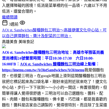
入選擇障礙的困境！低消是菜單裡的任一品項，六歲以下不用
低消，還蠻合理的。
繼續閱讀
3週前
AOi st. Sandwiches酸種麵包三明治～高雄捷運文化中心站，可
以自己選擇麵包、醬汁及配菜的三明治。
高雄美食
美味食記
AOi st. Sandwiches酸種麵包三明治
地址：高雄市苓雅區尚義
里尚禮街24號
營業時間：平日10:30-17:30 六日10:00-
16:00
FB：
AOi st. Sandwiches 酸種麵包三明治
線上點餐：
https://imenu.com.tw/AOistSandwiches/AOi/menu
我是個麵包
控，也很愛三明治，在google地圖上滑到這間酸種麵包三明治
就把它標記起來為口袋名單，剛好來這附近就來吃了！捷文化
中心站，步行一下下就到～～小小的一間店，佈置很簡約，但
簡單得讓人覺得很舒適。三明治可以自己選麵包、醬料、配
料、肉類。麵包有酸種麵包、佛卡夏、巧巴達，都是我喜歡的
麵包！醬料是店家自己調製的，覺得很特別，而且除了生菜還