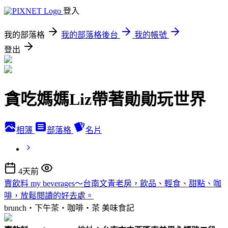
登入
我的部落格
我的部落格後台
我的帳號
登出
貪吃媽媽Liz帶著勛勛玩世界
相簿
部落格
名片
4天前
賣飲料 my beverages～台南文青老房，飲品、輕食、甜點、咖
啡，放鬆閱讀的好去處。
brunch‧下午茶‧咖啡‧茶
美味食記