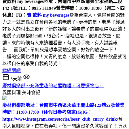
賣飲料 my beverages
地址：台南市中西區南美里永福路二段
142-1號
TEL：0935-311949
營業時間：10:00-18:00（週三、四
休息）
FB：
賣 飲料 my beverages
身為台南人，覺得台南的魅
力之一就是矗立在台南各地的老房子~更棒的是，老房子經過
許多人的付出之後有了新的詮釋，讓老房子的靈魂得以延續！
老房子到處都好chill，很台南～店裡也是，很適合放空、閱
讀。來的時候有人來這裡看書，有人滑手機，有人討論報
告......而我呢~單純只是想享受這空間，好好的放空一下！
二樓的空間也很棒！文青的氣息，放鬆的氛圍，點杯飲品就可
以很自在的享受自我的時光！
繼續閱讀
5天前
廢材俱樂部～充滿童趣的老屋咖哩，可愛選物店。
異國料理
美味食記
廢材俱樂部
地址：台南市中西區永華里開山路122巷52號
營業
時間：11:00-17:00（休假日參考店家IG)
IG：
https://www.instagram.com/stories/loser_club_curry_drink/
台
南人氣咖哩店，位在巷弄裡，但一開店沒多久就客滿了！所以