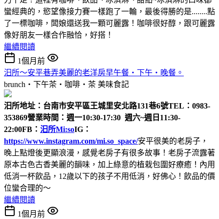
蠻經典的，慾望像接力賽一樣跑了一輪，最後得勝的是........點
了一標咖啡，闆娘還送我一顆可麗露！咖啡很好醇，跟可麗露
像好朋友一樣合作融恰，好搭！
繼續閱讀
1個月前
汨所～安平巷弄美麗的老洋房早午餐‧下午‧晚餐。
brunch‧下午茶‧咖啡‧茶
美味食記
汨所
地址：台南市安平區王城里安北路131巷6號
TEL：0983-
353869
營業時間：週一10:30-17:30 週六~週日11:30-
22:00
FB：
汨所Mi:so
IG：
https://www.instagram.com/mi.so_space/
安平很美的老房子，
晚上點燈後更顯浪漫，感覺老房子有很多故事！老房子流露著
原本古色古香美麗的韻味，加上綠意的植栽包圍好療癒！內用
低消一杯飲品，12歲以下的孩子不用低消，好佛心！飲品的價
位蠻合理的～
繼續閱讀
1個月前