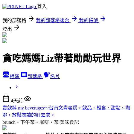
登入
我的部落格
我的部落格後台
我的帳號
登出
貪吃媽媽Liz帶著勛勛玩世界
相簿
部落格
名片
4天前
賣飲料 my beverages～台南文青老房，飲品、輕食、甜點、咖
啡，放鬆閱讀的好去處。
brunch‧下午茶‧咖啡‧茶
美味食記