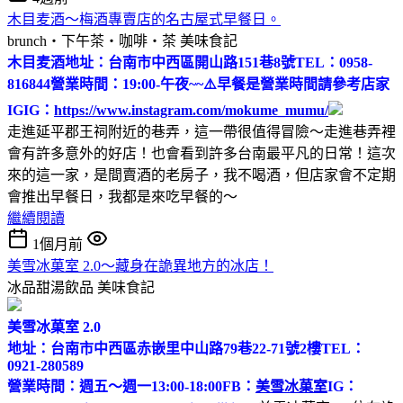
木目麦酒～梅酒專賣店的名古屋式早餐日。
brunch‧下午茶‧咖啡‧茶
美味食記
木目麦酒
地址：台南市中西區開山路151巷8號
TEL：0958-
816844
營業時間：19:00-午夜~~
⚠️早餐是營業時間請參考店家
IG
IG：
https://www.instagram.com/mokume_mumu/
走進延平郡王祠附近的巷弄，這一帶很值得冒險～走進巷弄裡
會有許多意外的好店！也會看到許多台南最平凡的日常！這次
來的這一家，是間賣酒的老房子，我不喝酒，但店家會不定期
會推出早餐日，我都是來吃早餐的～
繼續閱讀
1個月前
美雪冰菓室 2.0～藏身在詭異地方的冰店！
冰品甜湯飲品
美味食記
美雪冰菓室 2.0
地址：台南市中西區赤嵌里中山路79巷22-71號2樓
TEL：
0921-280589
營業時間：週五～週一13:00-18:00
FB：
美雪冰菓室
IG：