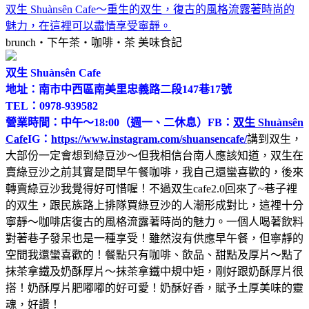
双生 Shuànsên Cafe～重生的双生，復古的風格流露著時尚的
魅力，在這裡可以盡情享受寧靜。
brunch‧下午茶‧咖啡‧茶
美味食記
双生 Shuànsên Cafe
地址：南市中西區南美里忠義路二段147巷17號
TEL：0978-939582
營業時間：中午～18:00（週一、二休息）
FB：
双生 Shuànsên
Cafe
IG：
https://www.instagram.com/shuansencafe/
講到双生，
大部份一定會想到綠豆沙～但我相信台南人應該知道，双生在
賣綠豆沙之前其實是間早午餐咖啡，我自己還蠻喜歡的，後來
轉賣綠豆沙我覺得好可惜喔！不過双生cafe2.0回來了~巷子裡
的双生，跟民族路上排隊買綠豆沙的人潮形成對比，這裡十分
寧靜～咖啡店復古的風格流露著時尚的魅力。一個人喝著飲料
對著巷子發呆也是一種享受！雖然沒有供應早午餐，但寧靜的
空間我還蠻喜歡的！餐點只有咖啡、飲品、甜點及厚片～點了
抹茶拿鐵及奶酥厚片～抹茶拿鐵中規中矩，剛好跟奶酥厚片很
搭！奶酥厚片肥嘟嘟的好可愛！奶酥好香，賦予土厚美味的靈
魂，好讚！