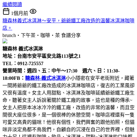
繼續閱讀
1個月前
糖森林義式冰淇淋～安平，爺爺鐵工廠改造的溫馨冰淇淋咖啡
店。
brunch‧下午茶‧咖啡‧茶
食譜分享
糖森林 義式冰淇淋
地址：台南市安平區安北路113號之1
TEL：0912-725557
營業時間：週四、五：中午～17:30 週六、日：11:30-
18:00
FB：
糖森林-義式冰淇淋
小小隱密在安平老街附近，藏著
一間將爺爺的鐵工廠改造成的冰淇淋咖啡店，復古的工業風卻
又很有溫度。女主人用甜點、冰淇淋及咖啡延續爺爺鐵工廠生
命，聽著女主人訴說著關於鐵工廠的故事，這也是種的傳承~
女主人把原本冰冰冷冷的鐵工廠，改造的非常的溫馨，而且空
間很大座位很多，是一個很棒的休憩空間。咖啡店裡還有一隻
可愛又高貴的貓咪！他很有個性，我們興奮的跟他拍照，但貓
咪非淡定鳥都不鳥我們，自顧自的沉浸在自己的世界裡，但魅
力十足！這裡有咖啡、飲品、冰淇淋、甜點~冰淇淋的口味都