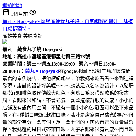
繼續閱讀
1個月前
囍丸．Hopeyaki～鹽埕區蔬食丸子燒，自家調製的醬汁，味道
口感都獨特。
高雄美食
美味食記
囍丸．蔬食丸子燒 Hopeyaki
地址：高雄市鹽埕區港都里七賢三路78號
營業時間：週三～週五13:00-19:00 週六～週日13:00-
20:00
FB：
囍丸。Hopeyaki
在google地圖上滑到了鹽埕區這間
素食的章魚燒店，把他標記起來，帶我媽來吃看看～來到這裡
發現，店舖的設計好美喔～～～應該是以名字為設計，以豬肝
紅搭配咖啡色取代傳統大紅色，有點日系又帶點歐系的復古
風，看起來很和諧，不會老氣，喜歡這樣舒服的質感。小小的
店舖沒有設內用空間，不過有一個小小的沙發區可以坐下來品
嚐。有4種鹹口味跟1款甜口味，醬汁是店家自己熬煮的喔～份
量的部份有分一盒五個，及一盒七個的，可依自己的食量做選
擇。我媽選的是日式芥茉口味，丸子看起來很有質感～而且味