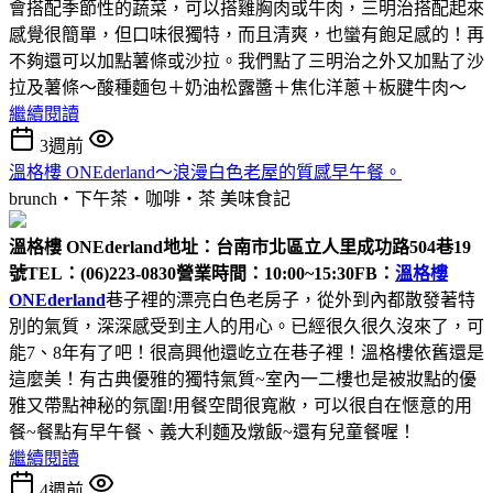
會搭配季節性的蔬菜，可以搭雞胸肉或牛肉，三明治搭配起來
感覺很簡單，但口味很獨特，而且清爽，也蠻有飽足感的！再
不夠還可以加點薯條或沙拉。我們點了三明治之外又加點了沙
拉及薯條～酸種麵包＋奶油松露醬＋焦化洋蔥＋板腱牛肉～
繼續閱讀
3週前
溫格樓 ONEderland～浪漫白色老屋的質感早午餐。
brunch‧下午茶‧咖啡‧茶
美味食記
溫格樓 ONEderland
地址：台南市北區立人里成功路504巷19
號
TEL：(06)223-0830
營業時間：10:00~15:30
FB：
溫格樓
ONEderland
巷子裡的漂亮白色老房子，從外到內都散發著特
別的氣質，深深感受到主人的用心。已經很久很久沒來了，可
能7、8年有了吧！很高興他還屹立在巷子裡！溫格樓依舊還是
這麼美！有古典優雅的獨特氣質~室內一二樓也是被妝點的優
雅又帶點神秘的氛圍!用餐空間很寬敝，可以很自在愜意的用
餐~餐點有早午餐、義大利麵及燉飯~還有兒童餐喔！
繼續閱讀
4週前