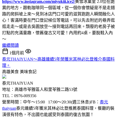
https://www.instagram.com/miyukiii.ice2/
美雪冰菓室 2.0位在詭
異的地方，跟軌咖啡同一個區域，從一個你會懷疑是不是走錯
路的爬斜坡上來～見到冰店門口可愛的滋賀跑跑人瞬間融化人
心！客滿時要在門口登記候位等電話，可以先去附近的巷弄逛
逛走走～或是去吳園放空～接到電話再回來。頹廢的老房子被
打點的充滿童趣，懷舊復古又可愛！內用約4桌，要脫鞋入內
～
繼續閱讀
1個月前
泰元THAIYUAN～高雄連續5年榮獲米其林必比登推介泰國料
理。
高雄美食
美味食記
泰元THAIYUAN
地址：高雄市苓雅區人和里苓雅二路53號
TEL：0976-009356
營業時間：中午～15:00 17:00～20:30(週三休息)FB：
泰元
thaiyuan
泰元連續5年獲米其林必比登推薦泰國料理，餐廳的裝
潢很有特色，不出國也能感受到泰國的復古氛圍！