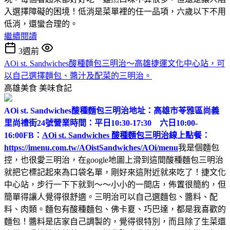
入選擇障礙的困境！低消是菜單裡的任一品項，六歲以下不用
低消，還蠻合理的。
繼續閱讀
3週前
AOi st. Sandwiches酸種麵包三明治～高雄捷運文化中心站，可
以自己選擇麵包、醬汁及配菜的三明治。
高雄美食
美味食記
AOi st. Sandwiches酸種麵包三明治
地址：高雄市苓雅區尚義
里尚禮街24號
營業時間：平日10:30-17:30 六日10:00-
16:00
FB：
AOi st. Sandwiches 酸種麵包三明治
線上點餐：
https://imenu.com.tw/AOistSandwiches/AOi/menu
我是個麵包
控，也很愛三明治，在google地圖上滑到這間酸種麵包三明治
就把它標記起來為口袋名單，剛好來這附近就來吃了！捷文化
中心站，步行一下下就到～～小小的一間店，佈置很簡約，但
簡單得讓人覺得很舒適。三明治可以自己選麵包、醬料、配
料、肉類。麵包有酸種麵包、佛卡夏、巧巴達，都是我喜歡的
麵包！醬料是店家自己調製的，覺得很特別，而且除了生菜還