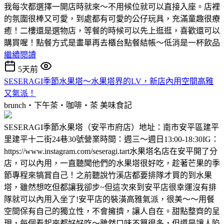
我每次都選擇一開店時就來～不用候位就可以直接入座。店裡
的氛圍很棒又可愛，到處都有可愛的公仔玩具，充滿童趣很療
癒！二樓還是選物店，等餐的時候可以先上逛逛，喜歡還可以
購買喔！點餐方式是畫單再去櫃台點餐結帳～低消是一杯飲品
繼續閱讀
5天前
SESERAGI季節水果塔～水果塔界的LV，新店內用空間高雅
又氣派！
brunch‧下午茶‧咖啡‧茶
美味食記
SESERAGI季節水果塔（安平市府店）地址：南市安平區建平
里建平十二街24巷30號營業時間：週三～週日13:00-18:30IG：
https://www.instagram.com/seseragi.tart水果塔名店在安平開了分
店，可以內用，一直聽聞他們的水果塔很好吃，趁著芒果的季
節專程來犒賞自己！之前聽說竹溪店都要排隊才買的到水果
塔，雖然想吃但都讓我卻步~但這次來到安平店很幸運沒有排
隊就可以內用入坐了!安平店的裝潢高雅氣派，很美～～用餐
空間保有自己的獨立性，不會擁擠，讓人自在。甜點整齊的呈
現，每個看起來都好好吃～雖然口味不算很多，但還是讓人陷