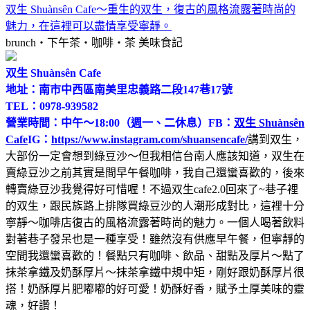
双生 Shuànsên Cafe～重生的双生，復古的風格流露著時尚的
魅力，在這裡可以盡情享受寧靜。
brunch‧下午茶‧咖啡‧茶
美味食記
双生 Shuànsên Cafe
地址：南市中西區南美里忠義路二段147巷17號
TEL：0978-939582
營業時間：中午～18:00（週一、二休息）
FB：
双生 Shuànsên
Cafe
IG：
https://www.instagram.com/shuansencafe/
講到双生，
大部份一定會想到綠豆沙～但我相信台南人應該知道，双生在
賣綠豆沙之前其實是間早午餐咖啡，我自己還蠻喜歡的，後來
轉賣綠豆沙我覺得好可惜喔！不過双生cafe2.0回來了~巷子裡
的双生，跟民族路上排隊買綠豆沙的人潮形成對比，這裡十分
寧靜～咖啡店復古的風格流露著時尚的魅力。一個人喝著飲料
對著巷子發呆也是一種享受！雖然沒有供應早午餐，但寧靜的
空間我還蠻喜歡的！餐點只有咖啡、飲品、甜點及厚片～點了
抹茶拿鐵及奶酥厚片～抹茶拿鐵中規中矩，剛好跟奶酥厚片很
搭！奶酥厚片肥嘟嘟的好可愛！奶酥好香，賦予土厚美味的靈
魂，好讚！