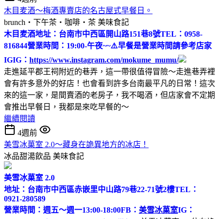
木目麦酒～梅酒專賣店的名古屋式早餐日。
brunch‧下午茶‧咖啡‧茶
美味食記
木目麦酒
地址：台南市中西區開山路151巷8號
TEL：0958-
816844
營業時間：19:00-午夜~~
⚠️早餐是營業時間請參考店家
IG
IG：
https://www.instagram.com/mokume_mumu/
走進延平郡王祠附近的巷弄，這一帶很值得冒險～走進巷弄裡
會有許多意外的好店！也會看到許多台南最平凡的日常！這次
來的這一家，是間賣酒的老房子，我不喝酒，但店家會不定期
會推出早餐日，我都是來吃早餐的～
繼續閱讀
4週前
美雪冰菓室 2.0～藏身在詭異地方的冰店！
冰品甜湯飲品
美味食記
美雪冰菓室 2.0
地址：台南市中西區赤嵌里中山路79巷22-71號2樓
TEL：
0921-280589
營業時間：週五～週一13:00-18:00
FB：
美雪冰菓室
IG：