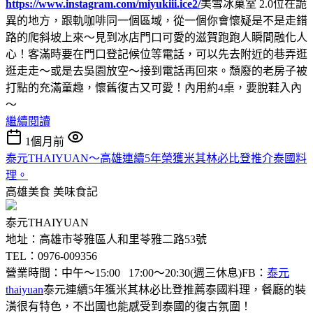
https://www.instagram.com/miyukiii.ice2/
美雪冰菓室 2.0位在詭
異的地方，跟軌咖啡同一個區域，從一個你會懷疑是不是走錯
路的爬斜坡上來～見到冰店門口可愛的滋賀跑跑人瞬間融化人
心！客滿時要在門口登記候位等電話，可以先去附近的巷弄逛
逛走走～或是去吳園放空～接到電話再回來。頹廢的老房子被
打點的充滿童趣，懷舊復古又可愛！內用約4桌，要脫鞋入內
～
繼續閱讀
1個月前
泰元THAIYUAN～高雄連續5年榮獲米其林必比登推介泰國料
理。
高雄美食
美味食記
泰元THAIYUAN
地址：高雄市苓雅區人和里苓雅二路53號
TEL：0976-009356
營業時間：中午～15:00 17:00～20:30(週三休息)FB：
泰元
thaiyuan
泰元連續5年獲米其林必比登推薦泰國料理，餐廳的裝
潢很有特色，不出國也能感受到泰國的復古氛圍！