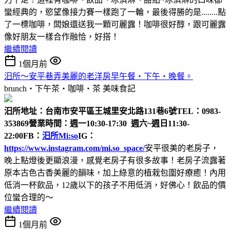
蠻經典的，慾望像接力賽一樣跑了一輪，最後得勝的是........點
了一標咖啡，闆娘還送我一顆可麗露！咖啡很好醇，跟可麗露
像好朋友一樣合作融恰，好搭！
繼續閱讀
1個月前
汨所～安平巷弄美麗的老洋房早午餐‧下午‧晚餐。
brunch‧下午茶‧咖啡‧茶
美味食記
汨所
地址：台南市安平區王城里安北路131巷6號
TEL：0983-
353869
營業時間：週一10:30-17:30 週六~週日11:30-
22:00
FB：
汨所Mi:so
IG：
https://www.instagram.com/mi.so_space/
安平很美的老房子，
晚上點燈後更顯浪漫，感覺老房子有很多故事！老房子流露著
原本古色古香美麗的韻味，加上綠意的植栽包圍好療癒！內用
低消一杯飲品，12歲以下的孩子不用低消，好佛心！飲品的價
位蠻合理的～
繼續閱讀
1個月前