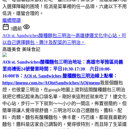
入選擇障礙的困境！低消是菜單裡的任一品項，六歲以下不用
低消，還蠻合理的。
繼續閱讀
3週前
AOi st. Sandwiches酸種麵包三明治～高雄捷運文化中心站，可
以自己選擇麵包、醬汁及配菜的三明治。
高雄美食
美味食記
AOi st. Sandwiches酸種麵包三明治
地址：高雄市苓雅區尚義
里尚禮街24號
營業時間：平日10:30-17:30 六日10:00-
16:00
FB：
AOi st. Sandwiches 酸種麵包三明治
線上點餐：
https://imenu.com.tw/AOistSandwiches/AOi/menu
我是個麵包
控，也很愛三明治，在google地圖上滑到這間酸種麵包三明治
就把它標記起來為口袋名單，剛好來這附近就來吃了！捷文化
中心站，步行一下下就到～～小小的一間店，佈置很簡約，但
簡單得讓人覺得很舒適。三明治可以自己選麵包、醬料、配
料、肉類。麵包有酸種麵包、佛卡夏、巧巴達，都是我喜歡的
麵包！醬料是店家自己調製的，覺得很特別，而且除了生菜還