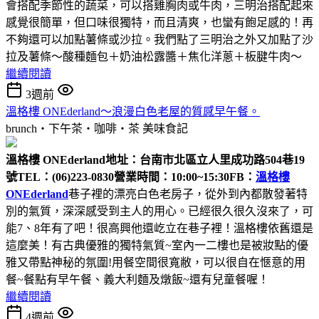
會搭配季節性的蔬菜，可以搭雞胸肉或牛肉，三明治搭配起來
感覺很簡單，但口味很獨特，而且清爽，也蠻有飽足感的！再
不夠還可以加點薯條或沙拉。我們點了三明治之外又加點了沙
拉及薯條～酸種麵包＋奶油松露醬＋焦化洋蔥＋板腱牛肉～
繼續閱讀
3週前
溫格樓 ONEderland～浪漫白色老屋的質感早午餐。
brunch‧下午茶‧咖啡‧茶
美味食記
溫格樓 ONEderland
地址：台南市北區立人里成功路504巷19
號
TEL：(06)223-0830
營業時間：10:00~15:30
FB：
溫格樓
ONEderland
巷子裡的漂亮白色老房子，從外到內都散發著特
別的氣質，深深感受到主人的用心。已經很久很久沒來了，可
能7、8年有了吧！很高興他還屹立在巷子裡！溫格樓依舊還是
這麼美！有古典優雅的獨特氣質~室內一二樓也是被妝點的優
雅又帶點神秘的氛圍!用餐空間很寬敝，可以很自在愜意的用
餐~餐點有早午餐、義大利麵及燉飯~還有兒童餐喔！
繼續閱讀
4週前