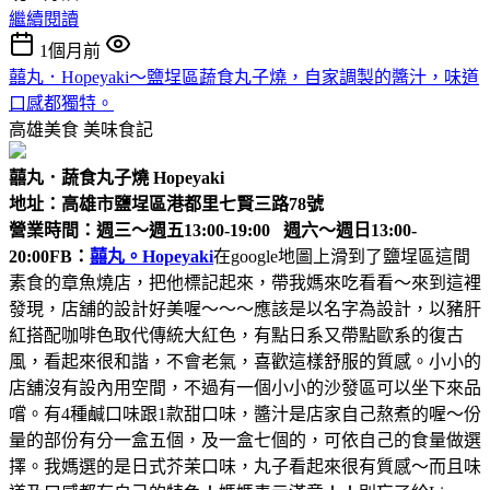
繼續閱讀
1個月前
囍丸．Hopeyaki～鹽埕區蔬食丸子燒，自家調製的醬汁，味道
口感都獨特。
高雄美食
美味食記
囍丸．蔬食丸子燒 Hopeyaki
地址：高雄市鹽埕區港都里七賢三路78號
營業時間：週三～週五13:00-19:00 週六～週日13:00-
20:00
FB：
囍丸。Hopeyaki
在google地圖上滑到了鹽埕區這間
素食的章魚燒店，把他標記起來，帶我媽來吃看看～來到這裡
發現，店舖的設計好美喔～～～應該是以名字為設計，以豬肝
紅搭配咖啡色取代傳統大紅色，有點日系又帶點歐系的復古
風，看起來很和諧，不會老氣，喜歡這樣舒服的質感。小小的
店舖沒有設內用空間，不過有一個小小的沙發區可以坐下來品
嚐。有4種鹹口味跟1款甜口味，醬汁是店家自己熬煮的喔～份
量的部份有分一盒五個，及一盒七個的，可依自己的食量做選
擇。我媽選的是日式芥茉口味，丸子看起來很有質感～而且味