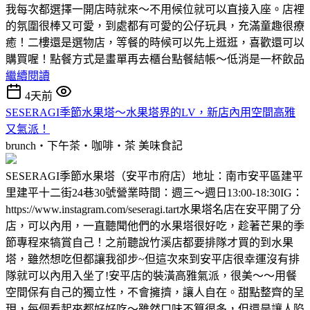
我每次都選擇一開店時就來～不用候位就可以直接入座。店裡
的氛圍很棒又可愛，到處都有可愛的公仔玩具，充滿童趣很療
癒！二樓還是選物店，等餐的時候可以先上逛逛，喜歡還可以
購買喔！點餐方式是畫單再去櫃台點餐結帳～低消是一杯飲品
繼續閱讀
4天前
SESERAGI季節水果塔～水果塔界的LV，新店內用空間高雅
又氣派！
brunch‧下午茶‧咖啡‧茶
美味食記
SESERAGI季節水果塔（安平市府店）地址：南市安平區建平
里建平十二街24巷30號營業時間：週三～週日13:00-18:30IG：
https://www.instagram.com/seseragi.tart水果塔名店在安平開了分
店，可以內用，一直聽聞他們的水果塔很好吃，趁著芒果的季
節專程來犒賞自己！之前聽說竹溪店都要排隊才買的到水果
塔，雖然想吃但都讓我卻步~但這次來到安平店很幸運沒有排
隊就可以內用入坐了!安平店的裝潢高雅氣派，很美～～用餐
空間保有自己的獨立性，不會擁擠，讓人自在。甜點整齊的呈
現，每個看起來都好好吃～雖然口味不算很多，但還是讓人陷