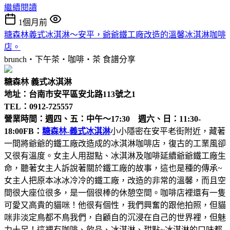
繼續閱讀
1個月前
糖森林義式冰淇淋～安平，爺爺鐵工廠改造的溫馨冰淇淋咖啡
店。
brunch‧下午茶‧咖啡‧茶
食譜分享
糖森林 義式冰淇淋
地址：台南市安平區安北路113號之1
TEL：0912-725557
營業時間：週四、五：中午～17:30 週六、日：11:30-
18:00
FB：
糖森林-義式冰淇淋
小小隱密在安平老街附近，藏著
一間將爺爺的鐵工廠改造成的冰淇淋咖啡店，復古的工業風卻
又很有溫度。女主人用甜點、冰淇淋及咖啡延續爺爺鐵工廠生
命，聽著女主人訴說著關於鐵工廠的故事，這也是種的傳承~
女主人把原本冰冰冷冷的鐵工廠，改造的非常的溫馨，而且空
間很大座位很多，是一個很棒的休憩空間。咖啡店裡還有一隻
可愛又高貴的貓咪！他很有個性，我們興奮的跟他拍照，但貓
咪非淡定鳥都不鳥我們，自顧自的沉浸在自己的世界裡，但魅
力十足！這裡有咖啡、飲品、冰淇淋、甜點~冰淇淋的口味都