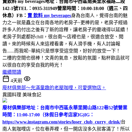
賣飲料 my beverages
地址：台南市中西區南美里永福路二段
142-1號
TEL：0935-311949
營業時間：10:00-18:00（週三、四
休息）
FB：
賣 飲料 my beverages
身為台南人，覺得台南的魅
力之一就是矗立在台南各地的老房子~更棒的是，老房子經過
許多人的付出之後有了新的詮釋，讓老房子的靈魂得以延續！
老房子到處都好chill，很台南～店裡也是，很適合放空、閱
讀。來的時候有人來這裡看書，有人滑手機，有人討論報
告......而我呢~單純只是想享受這空間，好好的放空一下！
二樓的空間也很棒！文青的氣息，放鬆的氛圍，點杯飲品就可
以很自在的享受自我的時光！
繼續閱讀
4天前
廢材俱樂部～充滿童趣的老屋咖哩，可愛選物店。
異國料理
美味食記
廢材俱樂部
地址：台南市中西區永華里開山路122巷52號
營業
時間：11:00-17:00（休假日參考店家IG)
IG：
https://www.instagram.com/stories/loser_club_curry_drink/
台
南人氣咖哩店，位在巷弄裡，但一開店沒多久就客滿了！所以