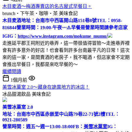
木目麦酒～梅酒專賣店的名古屋式早餐日。
brunch‧下午茶‧咖啡‧茶
美味食記
木目麦酒
地址：台南市中西區開山路151巷8號
TEL：0958-
816844
營業時間：19:00-午夜~~
⚠️早餐是營業時間請參考店家
IG
IG：
https://www.instagram.com/mokume_mumu/
走進延平郡王祠附近的巷弄，這一帶很值得冒險～走進巷弄裡
會有許多意外的好店！也會看到許多台南最平凡的日常！這次
來的這一家，是間賣酒的老房子，我不喝酒，但店家會不定期
會推出早餐日，我都是來吃早餐的～
繼續閱讀
1個月前
美雪冰菓室 2.0～藏身在詭異地方的冰店！
冰品甜湯飲品
美味食記
美雪冰菓室 2.0
地址：台南市中西區赤嵌里中山路79巷22-71號2樓
TEL：
0921-280589
營業時間：週五～週一13:00-18:00
FB：
美雪冰菓室
IG：