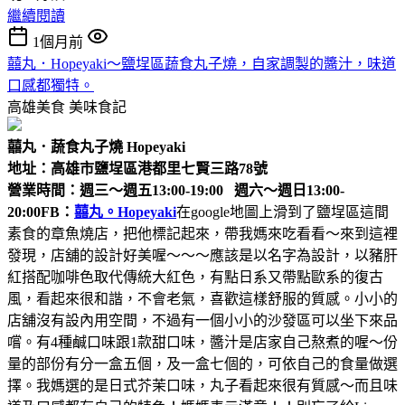
繼續閱讀
1個月前
囍丸．Hopeyaki～鹽埕區蔬食丸子燒，自家調製的醬汁，味道
口感都獨特。
高雄美食
美味食記
囍丸．蔬食丸子燒 Hopeyaki
地址：高雄市鹽埕區港都里七賢三路78號
營業時間：週三～週五13:00-19:00 週六～週日13:00-
20:00
FB：
囍丸。Hopeyaki
在google地圖上滑到了鹽埕區這間
素食的章魚燒店，把他標記起來，帶我媽來吃看看～來到這裡
發現，店舖的設計好美喔～～～應該是以名字為設計，以豬肝
紅搭配咖啡色取代傳統大紅色，有點日系又帶點歐系的復古
風，看起來很和諧，不會老氣，喜歡這樣舒服的質感。小小的
店舖沒有設內用空間，不過有一個小小的沙發區可以坐下來品
嚐。有4種鹹口味跟1款甜口味，醬汁是店家自己熬煮的喔～份
量的部份有分一盒五個，及一盒七個的，可依自己的食量做選
擇。我媽選的是日式芥茉口味，丸子看起來很有質感～而且味