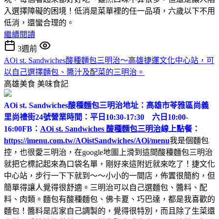
入選擇障礙的困境！低消是菜單裡的任一品項，六歲以下不用
低消，還蠻合理的。
繼續閱讀
3週前
AOi st. Sandwiches酸種麵包三明治～高雄捷運文化中心站，可
以自己選擇麵包、醬汁及配菜的三明治。
高雄美食
美味食記
AOi st. Sandwiches酸種麵包三明治
地址：高雄市苓雅區尚義
里尚禮街24號
營業時間：平日10:30-17:30 六日10:00-
16:00
FB：
AOi st. Sandwiches 酸種麵包三明治
線上點餐：
https://imenu.com.tw/AOistSandwiches/AOi/menu
我是個麵包
控，也很愛三明治，在google地圖上滑到這間酸種麵包三明治
就把它標記起來為口袋名單，剛好來這附近就來吃了！捷文化
中心站，步行一下下就到～～小小的一間店，佈置很簡約，但
簡單得讓人覺得很舒適。三明治可以自己選麵包、醬料、配
料、肉類。麵包有酸種麵包、佛卡夏、巧巴達，都是我喜歡的
麵包！醬料是店家自己調製的，覺得很特別，而且除了生菜還