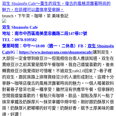
双生 Shuànsên Cafe～重生的双生，復古的風格流露著時尚的
魅力，在這裡可以盡情享受寧靜。
brunch‧下午茶‧咖啡‧茶
美味食記
双生 Shuànsên Cafe
地址：南市中西區南美里忠義路二段147巷17號
TEL：0978-939582
營業時間：中午～18:00（週一、二休息）
FB：
双生 Shuànsên
Cafe
IG：
https://www.instagram.com/shuansencafe/
講到双生，
大部份一定會想到綠豆沙～但我相信台南人應該知道，双生在
賣綠豆沙之前其實是間早午餐咖啡，我自己還蠻喜歡的，後來
轉賣綠豆沙我覺得好可惜喔！不過双生cafe2.0回來了~巷子裡
的双生，跟民族路上排隊買綠豆沙的人潮形成對比，這裡十分
寧靜～咖啡店復古的風格流露著時尚的魅力。一個人喝著飲料
對著巷子發呆也是一種享受！雖然沒有供應早午餐，但寧靜的
空間我還蠻喜歡的！餐點只有咖啡、飲品、甜點及厚片～點了
抹茶拿鐵及奶酥厚片～抹茶拿鐵中規中矩，剛好跟奶酥厚片很
搭！奶酥厚片肥嘟嘟的好可愛！奶酥好香，賦予土厚美味的靈
魂，好讚！