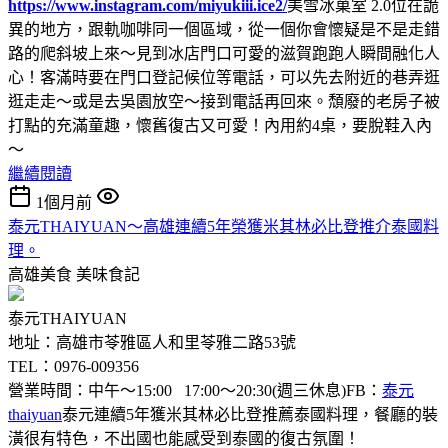
https://www.instagram.com/miyukiii.ice2/
美雪冰菓室 2.0位在詭
異的地方，跟軌咖啡同一個區域，從一個你會懷疑是不是走錯
路的爬斜坡上來～見到冰店門口可愛的滋賀跑跑人瞬間融化人
心！客滿時要在門口登記候位等電話，可以先去附近的巷弄逛
逛走走～或是去吳園放空～接到電話再回來。頹廢的老房子被
打點的充滿童趣，懷舊復古又可愛！內用約4桌，要脫鞋入內
～
繼續閱讀
1個月前
泰元THAIYUAN～高雄連續5年榮獲米其林必比登推介泰國料
理。
高雄美食
美味食記
泰元THAIYUAN
地址：高雄市苓雅區人和里苓雅二路53號
TEL：0976-009356
營業時間：中午～15:00 17:00～20:30(週三休息)FB：
泰元
thaiyuan
泰元連續5年獲米其林必比登推薦泰國料理，餐廳的裝
潢很有特色，不出國也能感受到泰國的復古氛圍！