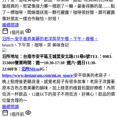
蠻經典的，慾望像接力賽一樣跑了一輪，最後得勝的是........點
了一標咖啡，闆娘還送我一顆可麗露！咖啡很好醇，跟可麗露
像好朋友一樣合作融恰，好搭！
繼續閱讀
1個月前
汨所～安平巷弄美麗的老洋房早午餐‧下午‧晚餐。
brunch‧下午茶‧咖啡‧茶
美味食記
汨所
地址：台南市安平區王城里安北路131巷6號
TEL：0983-
353869
營業時間：週一10:30-17:30 週六~週日11:30-
22:00
FB：
汨所Mi:so
IG：
https://www.instagram.com/mi.so_space/
安平很美的老房子，
晚上點燈後更顯浪漫，感覺老房子有很多故事！老房子流露著
原本古色古香美麗的韻味，加上綠意的植栽包圍好療癒！內用
低消一杯飲品，12歲以下的孩子不用低消，好佛心！飲品的價
位蠻合理的～
繼續閱讀
1個月前