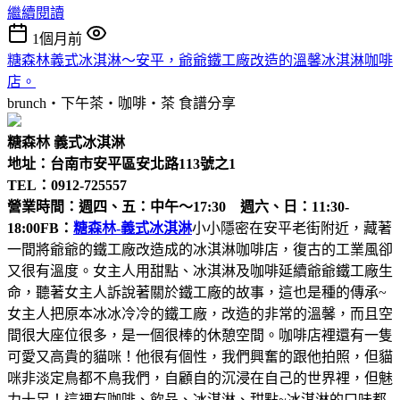
繼續閱讀
1個月前
糖森林義式冰淇淋～安平，爺爺鐵工廠改造的溫馨冰淇淋咖啡
店。
brunch‧下午茶‧咖啡‧茶
食譜分享
糖森林 義式冰淇淋
地址：台南市安平區安北路113號之1
TEL：0912-725557
營業時間：週四、五：中午～17:30 週六、日：11:30-
18:00
FB：
糖森林-義式冰淇淋
小小隱密在安平老街附近，藏著
一間將爺爺的鐵工廠改造成的冰淇淋咖啡店，復古的工業風卻
又很有溫度。女主人用甜點、冰淇淋及咖啡延續爺爺鐵工廠生
命，聽著女主人訴說著關於鐵工廠的故事，這也是種的傳承~
女主人把原本冰冰冷冷的鐵工廠，改造的非常的溫馨，而且空
間很大座位很多，是一個很棒的休憩空間。咖啡店裡還有一隻
可愛又高貴的貓咪！他很有個性，我們興奮的跟他拍照，但貓
咪非淡定鳥都不鳥我們，自顧自的沉浸在自己的世界裡，但魅
力十足！這裡有咖啡、飲品、冰淇淋、甜點~冰淇淋的口味都