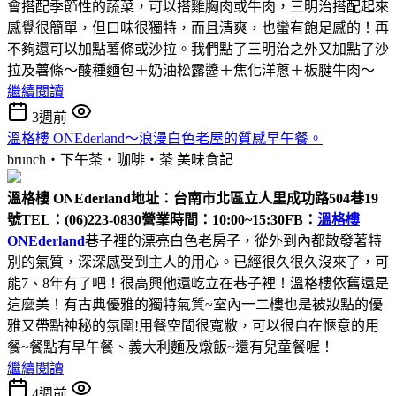
會搭配季節性的蔬菜，可以搭雞胸肉或牛肉，三明治搭配起來
感覺很簡單，但口味很獨特，而且清爽，也蠻有飽足感的！再
不夠還可以加點薯條或沙拉。我們點了三明治之外又加點了沙
拉及薯條～酸種麵包＋奶油松露醬＋焦化洋蔥＋板腱牛肉～
繼續閱讀
3週前
溫格樓 ONEderland～浪漫白色老屋的質感早午餐。
brunch‧下午茶‧咖啡‧茶
美味食記
溫格樓 ONEderland
地址：台南市北區立人里成功路504巷19
號
TEL：(06)223-0830
營業時間：10:00~15:30
FB：
溫格樓
ONEderland
巷子裡的漂亮白色老房子，從外到內都散發著特
別的氣質，深深感受到主人的用心。已經很久很久沒來了，可
能7、8年有了吧！很高興他還屹立在巷子裡！溫格樓依舊還是
這麼美！有古典優雅的獨特氣質~室內一二樓也是被妝點的優
雅又帶點神秘的氛圍!用餐空間很寬敝，可以很自在愜意的用
餐~餐點有早午餐、義大利麵及燉飯~還有兒童餐喔！
繼續閱讀
4週前