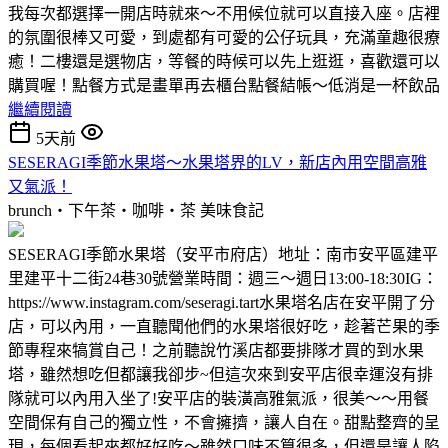
我每次都選擇一開店時就來～不用候位就可以直接入座。店裡
的氛圍很棒又可愛，到處都有可愛的公仔玩具，充滿童趣很療
癒！二樓還是選物店，等餐的時候可以先上逛逛，喜歡還可以
購買喔！點餐方式是畫單再去櫃台點餐結帳～低消是一杯飲品
繼續閱讀
5天前
SESERAGI季節水果塔～水果塔界的LV，新店內用空間高雅
又氣派！
brunch‧下午茶‧咖啡‧茶
美味食記
SESERAGI季節水果塔（安平市府店）地址：南市安平區建平
里建平十二街24巷30號營業時間：週三～週日13:00-18:30IG：
https://www.instagram.com/seseragi.tart水果塔名店在安平開了分
店，可以內用，一直聽聞他們的水果塔很好吃，趁著芒果的季
節專程來犒賞自己！之前聽說竹溪店都要排隊才買的到水果
塔，雖然想吃但都讓我卻步~但這次來到安平店很幸運沒有排
隊就可以內用入坐了!安平店的裝潢高雅氣派，很美～～用餐
空間保有自己的獨立性，不會擁擠，讓人自在。甜點整齊的呈
現，每個看起來都好好吃～雖然口味不算很多，但還是讓人陷