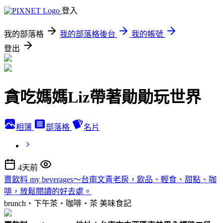
登入
我的部落格
我的部落格後台
我的帳號
登出
貪吃媽媽Liz帶著勛勛玩世界
相簿
部落格
名片
4天前
賣飲料 my beverages～台南文青老房，飲品、輕食、甜點、咖
啡，放鬆閱讀的好去處。
brunch‧下午茶‧咖啡‧茶
美味食記