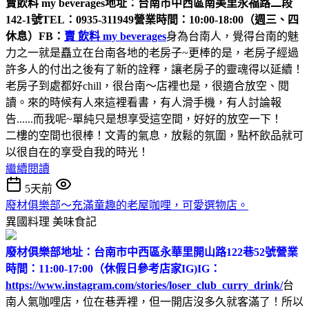
賣飲料 my beverages
地址：台南市中西區南美里永福路二段
142-1號
TEL：0935-311949
營業時間：10:00-18:00（週三、四
休息）
FB：
賣 飲料 my beverages
身為台南人，覺得台南的魅
力之一就是矗立在台南各地的老房子~更棒的是，老房子經過
許多人的付出之後有了新的詮釋，讓老房子的靈魂得以延續！
老房子到處都好chill，很台南～店裡也是，很適合放空、閱
讀。來的時候有人來這裡看書，有人滑手機，有人討論報
告......而我呢~單純只是想享受這空間，好好的放空一下！
二樓的空間也很棒！文青的氣息，放鬆的氛圍，點杯飲品就可
以很自在的享受自我的時光！
繼續閱讀
5天前
廢材俱樂部～充滿童趣的老屋咖哩，可愛選物店。
異國料理
美味食記
廢材俱樂部
地址：台南市中西區永華里開山路122巷52號
營業
時間：11:00-17:00（休假日參考店家IG)
IG：
https://www.instagram.com/stories/loser_club_curry_drink/
台
南人氣咖哩店，位在巷弄裡，但一開店沒多久就客滿了！所以