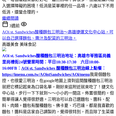
入選擇障礙的困境！低消是菜單裡的任一品項，六歲以下不用
低消，還蠻合理的。
繼續閱讀
3週前
AOi st. Sandwiches酸種麵包三明治～高雄捷運文化中心站，可
以自己選擇麵包、醬汁及配菜的三明治。
高雄美食
美味食記
AOi st. Sandwiches酸種麵包三明治
地址：高雄市苓雅區尚義
里尚禮街24號
營業時間：平日10:30-17:30 六日10:00-
16:00
FB：
AOi st. Sandwiches 酸種麵包三明治
線上點餐：
https://imenu.com.tw/AOistSandwiches/AOi/menu
我是個麵包
控，也很愛三明治，在google地圖上滑到這間酸種麵包三明治
就把它標記起來為口袋名單，剛好來這附近就來吃了！捷文化
中心站，步行一下下就到～～小小的一間店，佈置很簡約，但
簡單得讓人覺得很舒適。三明治可以自己選麵包、醬料、配
料、肉類。麵包有酸種麵包、佛卡夏、巧巴達，都是我喜歡的
麵包！醬料是店家自己調製的，覺得很特別，而且除了生菜還