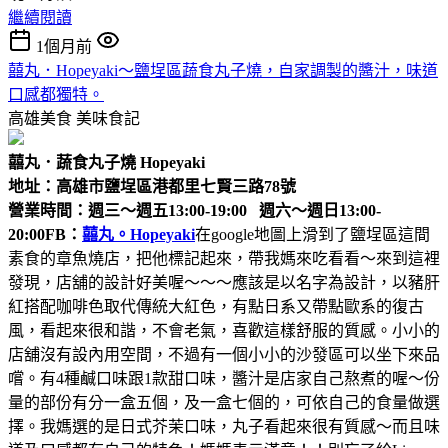
繼續閱讀
1個月前
囍丸．Hopeyaki～鹽埕區蔬食丸子燒，自家調製的醬汁，味道
口感都獨特。
高雄美食
美味食記
囍丸．蔬食丸子燒 Hopeyaki
地址：高雄市鹽埕區港都里七賢三路78號
營業時間：週三～週五13:00-19:00 週六～週日13:00-
20:00
FB：
囍丸。Hopeyaki
在google地圖上滑到了鹽埕區這間
素食的章魚燒店，把他標記起來，帶我媽來吃看看～來到這裡
發現，店舖的設計好美喔～～～應該是以名字為設計，以豬肝
紅搭配咖啡色取代傳統大紅色，有點日系又帶點歐系的復古
風，看起來很和諧，不會老氣，喜歡這樣舒服的質感。小小的
店舖沒有設內用空間，不過有一個小小的沙發區可以坐下來品
嚐。有4種鹹口味跟1款甜口味，醬汁是店家自己熬煮的喔～份
量的部份有分一盒五個，及一盒七個的，可依自己的食量做選
擇。我媽選的是日式芥茉口味，丸子看起來很有質感～而且味