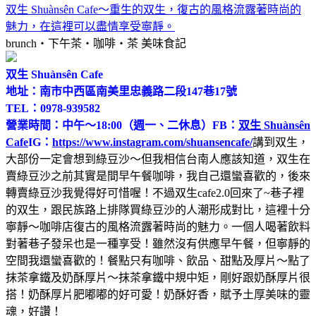
双生 Shuànsên Cafe～重生的双生，復古的風格流露著時尚的
魅力，在這裡可以盡情享受寧靜。
brunch‧下午茶‧咖啡‧茶
美味食記
双生 Shuànsên Cafe
地址：南市中西區南美里忠義路二段147巷17號
TEL：0978-939582
營業時間：中午～18:00（週一、二休息）
FB：
双生 Shuànsên
Cafe
IG：
https://www.instagram.com/shuansencafe/
講到双生，
大部份一定會想到綠豆沙～但我相信台南人應該知道，双生在
賣綠豆沙之前其實是間早午餐咖啡，我自己還蠻喜歡的，後來
轉賣綠豆沙我覺得好可惜喔！不過双生cafe2.0回來了~巷子裡
的双生，跟民族路上排隊買綠豆沙的人潮形成對比，這裡十分
寧靜～咖啡店復古的風格流露著時尚的魅力。一個人喝著飲料
對著巷子發呆也是一種享受！雖然沒有供應早午餐，但寧靜的
空間我還蠻喜歡的！餐點只有咖啡、飲品、甜點及厚片～點了
抹茶拿鐵及奶酥厚片～抹茶拿鐵中規中矩，剛好跟奶酥厚片很
搭！奶酥厚片肥嘟嘟的好可愛！奶酥好香，賦予土厚美味的靈
魂，好讚！