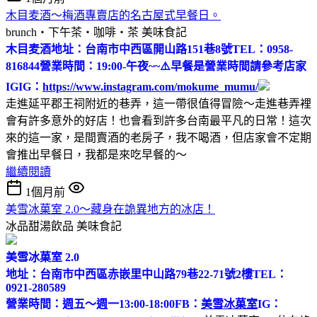
木目麦酒～梅酒專賣店的名古屋式早餐日。
brunch‧下午茶‧咖啡‧茶
美味食記
木目麦酒
地址：台南市中西區開山路151巷8號
TEL：0958-
816844
營業時間：19:00-午夜~~
⚠️早餐是營業時間請參考店家
IG
IG：
https://www.instagram.com/mokume_mumu/
走進延平郡王祠附近的巷弄，這一帶很值得冒險～走進巷弄裡
會有許多意外的好店！也會看到許多台南最平凡的日常！這次
來的這一家，是間賣酒的老房子，我不喝酒，但店家會不定期
會推出早餐日，我都是來吃早餐的～
繼續閱讀
1個月前
美雪冰菓室 2.0～藏身在詭異地方的冰店！
冰品甜湯飲品
美味食記
美雪冰菓室 2.0
地址：台南市中西區赤嵌里中山路79巷22-71號2樓
TEL：
0921-280589
營業時間：週五～週一13:00-18:00
FB：
美雪冰菓室
IG：