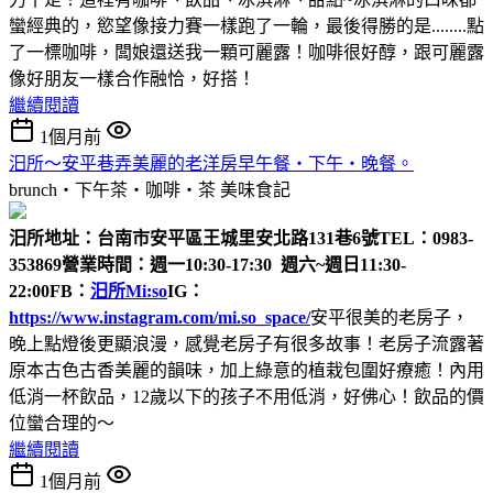
蠻經典的，慾望像接力賽一樣跑了一輪，最後得勝的是........點
了一標咖啡，闆娘還送我一顆可麗露！咖啡很好醇，跟可麗露
像好朋友一樣合作融恰，好搭！
繼續閱讀
1個月前
汨所～安平巷弄美麗的老洋房早午餐‧下午‧晚餐。
brunch‧下午茶‧咖啡‧茶
美味食記
汨所
地址：台南市安平區王城里安北路131巷6號
TEL：0983-
353869
營業時間：週一10:30-17:30 週六~週日11:30-
22:00
FB：
汨所Mi:so
IG：
https://www.instagram.com/mi.so_space/
安平很美的老房子，
晚上點燈後更顯浪漫，感覺老房子有很多故事！老房子流露著
原本古色古香美麗的韻味，加上綠意的植栽包圍好療癒！內用
低消一杯飲品，12歲以下的孩子不用低消，好佛心！飲品的價
位蠻合理的～
繼續閱讀
1個月前