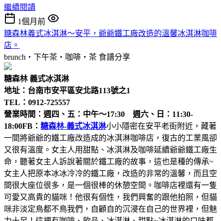
繼續閱讀
1個月前
糖森林義式冰淇淋～安平，爺爺鐵工廠改造的溫馨冰淇淋咖啡
店。
brunch‧下午茶‧咖啡‧茶
食譜分享
糖森林 義式冰淇淋
地址：台南市安平區安北路113號之1
TEL：0912-725557
營業時間：週四、五：中午～17:30 週六、日：11:30-
18:00
FB：
糖森林-義式冰淇淋
小小隱密在安平老街附近，藏著
一間將爺爺的鐵工廠改造成的冰淇淋咖啡店，復古的工業風卻
又很有溫度。女主人用甜點、冰淇淋及咖啡延續爺爺鐵工廠生
命，聽著女主人訴說著關於鐵工廠的故事，這也是種的傳承~
女主人把原本冰冰冷冷的鐵工廠，改造的非常的溫馨，而且空
間很大座位很多，是一個很棒的休憩空間。咖啡店裡還有一隻
可愛又高貴的貓咪！他很有個性，我們興奮的跟他拍照，但貓
咪非淡定鳥都不鳥我們，自顧自的沉浸在自己的世界裡，但魅
力十足！這裡有咖啡、飲品、冰淇淋、甜點~冰淇淋的口味都