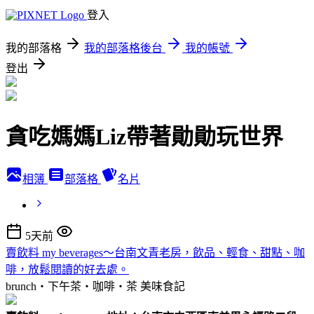
登入
我的部落格
我的部落格後台
我的帳號
登出
貪吃媽媽Liz帶著勛勛玩世界
相簿
部落格
名片
5天前
賣飲料 my beverages～台南文青老房，飲品、輕食、甜點、咖
啡，放鬆閱讀的好去處。
brunch‧下午茶‧咖啡‧茶
美味食記