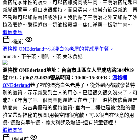
會搭配季節性的蔬菜，可以搭雞胸肉或牛肉，三明治搭配起來
感覺很簡單，但口味很獨特，而且清爽，也蠻有飽足感的！再
不夠還可以加點薯條或沙拉。我們點了三明治之外又加點了沙
拉及薯條～酸種麵包＋奶油松露醬＋焦化洋蔥＋板腱牛肉～
繼續閱讀
3週前
溫格樓 ONEderland～浪漫白色老屋的質感早午餐。
brunch‧下午茶‧咖啡‧茶
美味食記
溫格樓 ONEderland
地址：台南市北區立人里成功路504巷19
號
TEL：(06)223-0830
營業時間：10:00~15:30
FB：
溫格樓
ONEderland
巷子裡的漂亮白色老房子，從外到內都散發著特
別的氣質，深深感受到主人的用心。已經很久很久沒來了，可
能7、8年有了吧！很高興他還屹立在巷子裡！溫格樓依舊還是
這麼美！有古典優雅的獨特氣質~室內一二樓也是被妝點的優
雅又帶點神秘的氛圍!用餐空間很寬敝，可以很自在愜意的用
餐~餐點有早午餐、義大利麵及燉飯~還有兒童餐喔！
繼續閱讀
1個月前