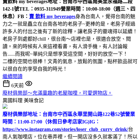
賣飲料 my beverages
地址：台南市中西區南美里永福路二段
142-1號
TEL：0935-311949
營業時間：10:00-18:00（週三、四
休息）
FB：
賣 飲料 my beverages
身為台南人，覺得台南的魅
力之一就是矗立在台南各地的老房子~更棒的是，老房子經過
許多人的付出之後有了新的詮釋，讓老房子的靈魂得以延續！
老房子到處都好chill，很台南～店裡也是，很適合放空、閱
讀。來的時候有人來這裡看書，有人滑手機，有人討論報
告......而我呢~單純只是想享受這空間，好好的放空一下！
二樓的空間也很棒！文青的氣息，放鬆的氛圍，點杯飲品就可
以很自在的享受自我的時光！
繼續閱讀
6天前
廢材俱樂部～充滿童趣的老屋咖哩，可愛選物店。
異國料理
美味食記
廢材俱樂部
地址：台南市中西區永華里開山路122巷52號
營業
時間：11:00-17:00（休假日參考店家IG)
IG：
https://www.instagram.com/stories/loser_club_curry_drink/
台
南人氣咖哩店，位在巷弄裡，但一開店沒多久就客滿了！所以