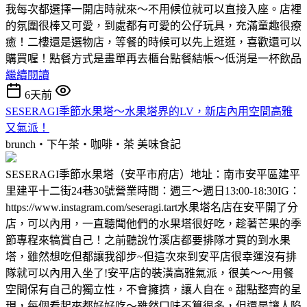
我每次都選擇一開店時就來～不用候位就可以直接入座。店裡
的氛圍很棒又可愛，到處都有可愛的公仔玩具，充滿童趣很療
癒！二樓還是選物店，等餐的時候可以先上逛逛，喜歡還可以
購買喔！點餐方式是畫單再去櫃台點餐結帳～低消是一杯飲品
繼續閱讀
6天前
SESERAGI季節水果塔～水果塔界的LV，新店內用空間高雅
又氣派！
brunch‧下午茶‧咖啡‧茶
美味食記
SESERAGI季節水果塔（安平市府店）地址：南市安平區建平
里建平十二街24巷30號營業時間：週三～週日13:00-18:30IG：
https://www.instagram.com/seseragi.tart水果塔名店在安平開了分
店，可以內用，一直聽聞他們的水果塔很好吃，趁著芒果的季
節專程來犒賞自己！之前聽說竹溪店都要排隊才買的到水果
塔，雖然想吃但都讓我卻步~但這次來到安平店很幸運沒有排
隊就可以內用入坐了!安平店的裝潢高雅氣派，很美～～用餐
空間保有自己的獨立性，不會擁擠，讓人自在。甜點整齊的呈
現，每個看起來都好好吃～雖然口味不算很多，但還是讓人陷