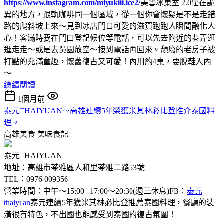
https://www.instagram.com/miyukiii.ice2/
美雪冰菓室 2.0位在詭
異的地方，跟軌咖啡同一個區域，從一個你會懷疑是不是走錯
路的爬斜坡上來～見到冰店門口可愛的滋賀跑跑人瞬間融化人
心！客滿時要在門口登記候位等電話，可以先去附近的巷弄逛
逛走走～或是去吳園放空～接到電話再回來。頹廢的老房子被
打點的充滿童趣，懷舊復古又可愛！內用約4桌，要脫鞋入內
～
繼續閱讀
1個月前
泰元THAIYUAN～高雄連續5年榮獲米其林必比登推介泰國料
理。
高雄美食
美味食記
泰元THAIYUAN
地址：高雄市苓雅區人和里苓雅二路53號
TEL：0976-009356
營業時間：中午～15:00 17:00～20:30(週三休息)FB：
泰元
thaiyuan
泰元連續5年獲米其林必比登推薦泰國料理，餐廳的裝
潢很有特色，不出國也能感受到泰國的復古氛圍！