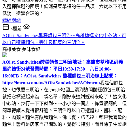
入選擇障礙的困境！低消是菜單裡的任一品項，六歲以下不用
低消，還蠻合理的。
繼續閱讀
3週前
AOi st. Sandwiches酸種麵包三明治～高雄捷運文化中心站，可
以自己選擇麵包、醬汁及配菜的三明治。
高雄美食
美味食記
AOi st. Sandwiches酸種麵包三明治
地址：高雄市苓雅區尚義
里尚禮街24號
營業時間：平日10:30-17:30 六日10:00-
16:00
FB：
AOi st. Sandwiches 酸種麵包三明治
線上點餐：
https://imenu.com.tw/AOistSandwiches/AOi/menu
我是個麵包
控，也很愛三明治，在google地圖上滑到這間酸種麵包三明治
就把它標記起來為口袋名單，剛好來這附近就來吃了！捷文化
中心站，步行一下下就到～～小小的一間店，佈置很簡約，但
簡單得讓人覺得很舒適。三明治可以自己選麵包、醬料、配
料、肉類。麵包有酸種麵包、佛卡夏、巧巴達，都是我喜歡的
麵包！醬料是店家自己調製的，覺得很特別，而且除了生菜還