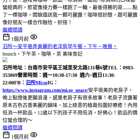
蠻經典的，慾望像接力賽一樣跑了一輪，最後得勝的是........點
了一標咖啡，闆娘還送我一顆可麗露！咖啡很好醇，跟可麗露
像好朋友一樣合作融恰，好搭！
繼續閱讀
1個月前
汨所～安平巷弄美麗的老洋房早午餐‧下午‧晚餐。
brunch‧下午茶‧咖啡‧茶
美味食記
汨所
地址：台南市安平區王城里安北路131巷6號
TEL：0983-
353869
營業時間：週一10:30-17:30 週六~週日11:30-
22:00
FB：
汨所Mi:so
IG：
https://www.instagram.com/mi.so_space/
安平很美的老房子，
晚上點燈後更顯浪漫，感覺老房子有很多故事！老房子流露著
原本古色古香美麗的韻味，加上綠意的植栽包圍好療癒！內用
低消一杯飲品，12歲以下的孩子不用低消，好佛心！飲品的價
位蠻合理的～
繼續閱讀
1個月前