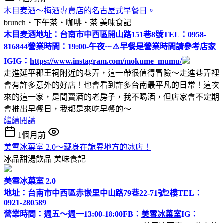
木目麦酒～梅酒專賣店的名古屋式早餐日。
brunch‧下午茶‧咖啡‧茶
美味食記
木目麦酒
地址：台南市中西區開山路151巷8號
TEL：0958-
816844
營業時間：19:00-午夜~~
⚠️早餐是營業時間請參考店家
IG
IG：
https://www.instagram.com/mokume_mumu/
走進延平郡王祠附近的巷弄，這一帶很值得冒險～走進巷弄裡
會有許多意外的好店！也會看到許多台南最平凡的日常！這次
來的這一家，是間賣酒的老房子，我不喝酒，但店家會不定期
會推出早餐日，我都是來吃早餐的～
繼續閱讀
1個月前
美雪冰菓室 2.0～藏身在詭異地方的冰店！
冰品甜湯飲品
美味食記
美雪冰菓室 2.0
地址：台南市中西區赤嵌里中山路79巷22-71號2樓
TEL：
0921-280589
營業時間：週五～週一13:00-18:00
FB：
美雪冰菓室
IG：