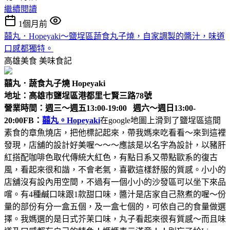
繼續閱讀
1個月前
囍丸．Hopeyaki～鹽埕區蔬食丸子燒，自家調製的醬汁，味道
口感都獨特。
高雄美食
美味食記
囍丸．蔬食丸子燒 Hopeyaki
地址：高雄市鹽埕區港都里七賢三路78號
營業時間：週三～週五13:00-19:00 週六～週日13:00-
20:00
FB：
囍丸。Hopeyaki
在google地圖上滑到了鹽埕區這間
素食的章魚燒店，把他標記起來，帶我媽來吃看看～來到這裡
發現，店舖的設計好美喔～～～應該是以名字為設計，以豬肝
紅搭配咖啡色取代傳統大紅色，有點日系又帶點歐系的復古
風，看起來很和諧，不會老氣，喜歡這樣舒服的質感。小小的
店舖沒有設內用空間，不過有一個小小的沙發區可以坐下來品
嚐。有4種鹹口味跟1款甜口味，醬汁是店家自己熬煮的喔～份
量的部份有分一盒五個，及一盒七個的，可依自己的食量做選
擇。我媽選的是日式芥茉口味，丸子看起來很有質感～而且味