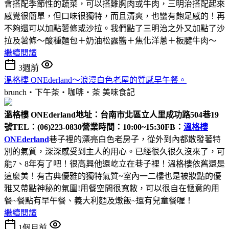
會搭配季節性的蔬菜，可以搭雞胸肉或牛肉，三明治搭配起來
感覺很簡單，但口味很獨特，而且清爽，也蠻有飽足感的！再
不夠還可以加點薯條或沙拉。我們點了三明治之外又加點了沙
拉及薯條～酸種麵包＋奶油松露醬＋焦化洋蔥＋板腱牛肉～
繼續閱讀
3週前
溫格樓 ONEderland～浪漫白色老屋的質感早午餐。
brunch‧下午茶‧咖啡‧茶
美味食記
溫格樓 ONEderland
地址：台南市北區立人里成功路504巷19
號
TEL：(06)223-0830
營業時間：10:00~15:30
FB：
溫格樓
ONEderland
巷子裡的漂亮白色老房子，從外到內都散發著特
別的氣質，深深感受到主人的用心。已經很久很久沒來了，可
能7、8年有了吧！很高興他還屹立在巷子裡！溫格樓依舊還是
這麼美！有古典優雅的獨特氣質~室內一二樓也是被妝點的優
雅又帶點神秘的氛圍!用餐空間很寬敝，可以很自在愜意的用
餐~餐點有早午餐、義大利麵及燉飯~還有兒童餐喔！
繼續閱讀
1個月前