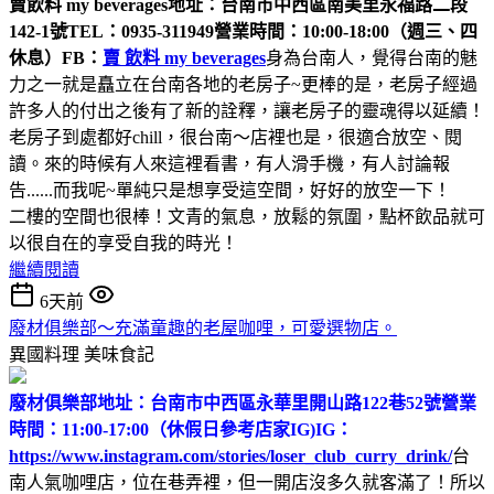
賣飲料 my beverages
地址：台南市中西區南美里永福路二段
142-1號
TEL：0935-311949
營業時間：10:00-18:00（週三、四
休息）
FB：
賣 飲料 my beverages
身為台南人，覺得台南的魅
力之一就是矗立在台南各地的老房子~更棒的是，老房子經過
許多人的付出之後有了新的詮釋，讓老房子的靈魂得以延續！
老房子到處都好chill，很台南～店裡也是，很適合放空、閱
讀。來的時候有人來這裡看書，有人滑手機，有人討論報
告......而我呢~單純只是想享受這空間，好好的放空一下！
二樓的空間也很棒！文青的氣息，放鬆的氛圍，點杯飲品就可
以很自在的享受自我的時光！
繼續閱讀
6天前
廢材俱樂部～充滿童趣的老屋咖哩，可愛選物店。
異國料理
美味食記
廢材俱樂部
地址：台南市中西區永華里開山路122巷52號
營業
時間：11:00-17:00（休假日參考店家IG)
IG：
https://www.instagram.com/stories/loser_club_curry_drink/
台
南人氣咖哩店，位在巷弄裡，但一開店沒多久就客滿了！所以