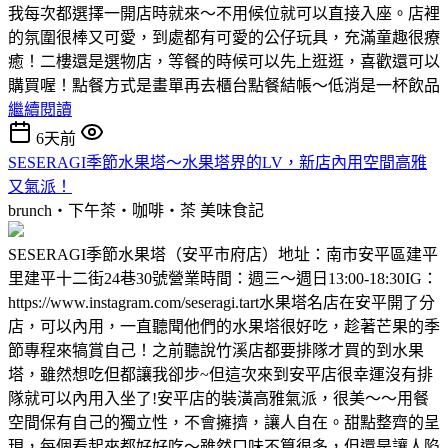
我每次都選擇一開店時就來～不用候位就可以直接入座。店裡
的氛圍很棒又可愛，到處都有可愛的公仔玩具，充滿童趣很療
癒！二樓還是選物店，等餐的時候可以先上逛逛，喜歡還可以
購買喔！點餐方式是畫單再去櫃台點餐結帳～低消是一杯飲品
繼續閱讀
6天前
SESERAGI季節水果塔～水果塔界的LV，新店內用空間高雅
又氣派！
brunch‧下午茶‧咖啡‧茶
美味食記
SESERAGI季節水果塔（安平市府店）地址：南市安平區建平
里建平十二街24巷30號營業時間：週三～週日13:00-18:30IG：
https://www.instagram.com/seseragi.tart水果塔名店在安平開了分
店，可以內用，一直聽聞他們的水果塔很好吃，趁著芒果的季
節專程來犒賞自己！之前聽說竹溪店都要排隊才買的到水果
塔，雖然想吃但都讓我卻步~但這次來到安平店很幸運沒有排
隊就可以內用入坐了!安平店的裝潢高雅氣派，很美～～用餐
空間保有自己的獨立性，不會擁擠，讓人自在。甜點整齊的呈
現，每個看起來都好好吃～雖然口味不算很多，但還是讓人陷