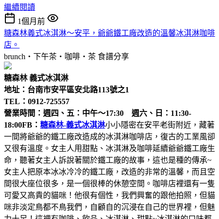
繼續閱讀
1個月前
糖森林義式冰淇淋～安平，爺爺鐵工廠改造的溫馨冰淇淋咖啡
店。
brunch‧下午茶‧咖啡‧茶
食譜分享
糖森林 義式冰淇淋
地址：台南市安平區安北路113號之1
TEL：0912-725557
營業時間：週四、五：中午～17:30 週六、日：11:30-
18:00
FB：
糖森林-義式冰淇淋
小小隱密在安平老街附近，藏著
一間將爺爺的鐵工廠改造成的冰淇淋咖啡店，復古的工業風卻
又很有溫度。女主人用甜點、冰淇淋及咖啡延續爺爺鐵工廠生
命，聽著女主人訴說著關於鐵工廠的故事，這也是種的傳承~
女主人把原本冰冰冷冷的鐵工廠，改造的非常的溫馨，而且空
間很大座位很多，是一個很棒的休憩空間。咖啡店裡還有一隻
可愛又高貴的貓咪！他很有個性，我們興奮的跟他拍照，但貓
咪非淡定鳥都不鳥我們，自顧自的沉浸在自己的世界裡，但魅
力十足！這裡有咖啡、飲品、冰淇淋、甜點~冰淇淋的口味都