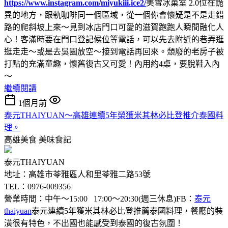
https://www.instagram.com/miyukiii.ice2/
美雪冰菓室 2.0位在詭
異的地方，跟軌咖啡同一個區域，從一個你會懷疑是不是走錯
路的爬斜坡上來～見到冰店門口可愛的滋賀跑跑人瞬間融化人
心！客滿時要在門口登記候位等電話，可以先去附近的巷弄逛
逛走走～或是去吳園放空～接到電話再回來。頹廢的老房子被
打點的充滿童趣，懷舊復古又可愛！內用約4桌，要脫鞋入內
～
繼續閱讀
1個月前
泰元THAIYUAN～高雄連續5年榮獲米其林必比登推介泰國料
理。
高雄美食
美味食記
泰元THAIYUAN
地址：高雄市苓雅區人和里苓雅二路53號
TEL：0976-009356
營業時間：中午～15:00 17:00～20:30(週三休息)FB：
泰元
thaiyuan
泰元連續5年獲米其林必比登推薦泰國料理，餐廳的裝
潢很有特色，不出國也能感受到泰國的復古氛圍！