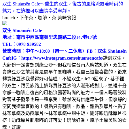
双生 Shuànsên Cafe～重生的双生，復古的風格流露著時尚的
魅力，在這裡可以盡情享受寧靜。
brunch‧下午茶‧咖啡‧茶
美味食記
双生 Shuànsên Cafe
地址：南市中西區南美里忠義路二段147巷17號
TEL：0978-939582
營業時間：中午～18:00（週一、二休息）
FB：
双生 Shuànsên
Cafe
IG：
https://www.instagram.com/shuansencafe/
講到双生，
大部份一定會想到綠豆沙～但我相信台南人應該知道，双生在
賣綠豆沙之前其實是間早午餐咖啡，我自己還蠻喜歡的，後來
轉賣綠豆沙我覺得好可惜喔！不過双生cafe2.0回來了~巷子裡
的双生，跟民族路上排隊買綠豆沙的人潮形成對比，這裡十分
寧靜～咖啡店復古的風格流露著時尚的魅力。一個人喝著飲料
對著巷子發呆也是一種享受！雖然沒有供應早午餐，但寧靜的
空間我還蠻喜歡的！餐點只有咖啡、飲品、甜點及厚片～點了
抹茶拿鐵及奶酥厚片～抹茶拿鐵中規中矩，剛好跟奶酥厚片很
搭！奶酥厚片肥嘟嘟的好可愛！奶酥好香，賦予土厚美味的靈
魂，好讚！