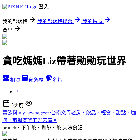
登入
我的部落格
我的部落格後台
我的帳號
登出
貪吃媽媽Liz帶著勛勛玩世界
相簿
部落格
名片
5天前
賣飲料 my beverages～台南文青老房，飲品、輕食、甜點、咖
啡，放鬆閱讀的好去處。
brunch‧下午茶‧咖啡‧茶
美味食記