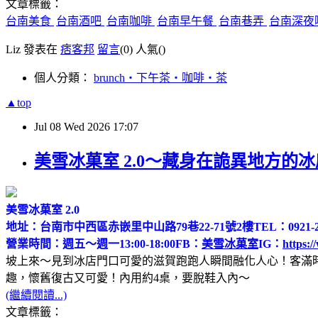
文章標籤：
台南美食
台南酒吧
台南咖啡
台南早午餐
台南巷弄
台南深夜
Liz 發表在
痞客邦
留言
(0)
人氣(
)
個人分類：
brunch‧下午茶‧咖啡‧茶
▲top
Jul
08
Wed
2026
17:07
美雪冰菓室 2.0～藏身在詭異地方的
美雪冰菓室 2.0
地址：台南市中西區赤嵌里中山路79巷22-71號2樓
TEL：0921-2
營業時間：週五～週一13:00-18:00
FB：
美雪冰菓室
IG：
https:/
坡上來～見到冰店門口可愛的滋賀跑跑人瞬間融化人心！客滿
趣，懷舊復古又可愛！內用約4桌，要脫鞋入內～
(繼續閱讀...)
文章標籤：