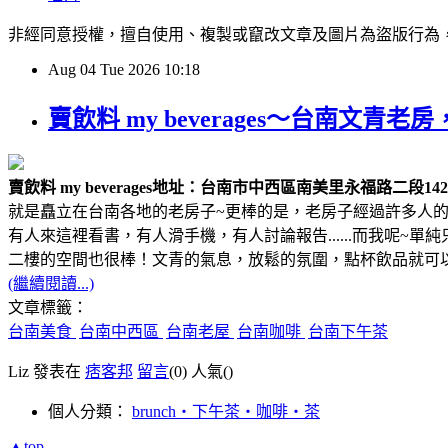
非經同意授權，擅自使用、複製或竄改文章及圖片為盜版行為，經發現必追究
Aug
04
Tue
2026
10:18
賣飲料 my beverages～台南
賣飲料 my beverages
地址：台南市中西區南美里永福路二段142
就是矗立在台南各地的老房子~更棒的是，老房子經過許多人的
有人來這裡看書，有人滑手機，有人討論報告......而我呢~
二樓的空間也很棒！文青的氣息，放鬆的氛圍，點杯飲品就可
(繼續閱讀...)
文章標籤：
台南美食
台南中西區
台南老屋
台南咖啡
台南下午茶
Liz 發表在
痞客邦
留言
(0)
人氣(
)
個人分類：
brunch‧下午茶‧咖啡‧茶
▲top