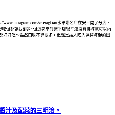
nstagram.com/seseragi.tart水果塔名店在安平開了分店，
想吃但都讓我卻步~但這次來到安平店很幸運沒有排隊就可以內
來都好好吃～雖然口味不算很多，但還是讓人陷入選擇障礙的困
麵包、醬汁及配菜的三明治。