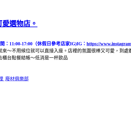
可愛選物店。
：11:00-17:00（休假日參考店家IG)
IG：
https://www.instagram
就來～不用候位就可以直接入座。店裡的氛圍很棒又可愛，到處
去櫃台點餐結帳～低消是一杯飲品
哩
廢材俱樂部