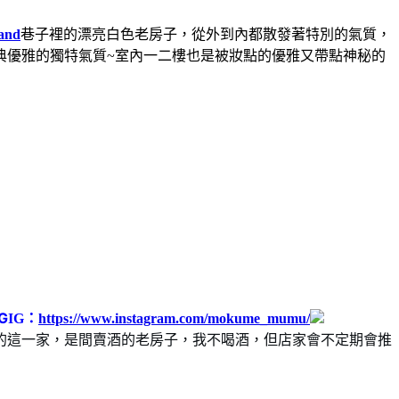
and
巷子裡的漂亮白色老房子，從外到內都散發著特別的氣質，
典優雅的獨特氣質~室內一二樓也是被妝點的優雅又帶點神秘的
G
IG：
https://www.instagram.com/mokume_mumu/
的這一家，是間賣酒的老房子，我不喝酒，但店家會不定期會推