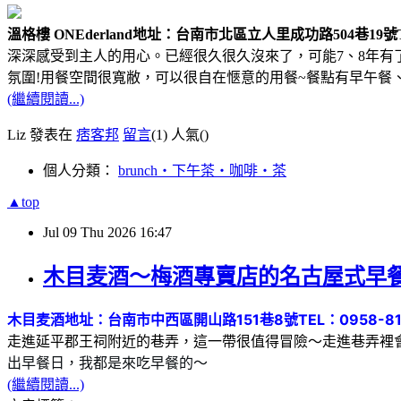
溫格樓 ONEderland
地址：台南市北區立人里成功路504巷19號
深深感受到主人的用心。已經很久很久沒來了，可能7、8年
氛圍!用餐空間很寬敝，可以很自在愜意的用餐~餐點有早午餐
(繼續閱讀...)
Liz 發表在
痞客邦
留言
(1)
人氣(
)
個人分類：
brunch‧下午茶‧咖啡‧茶
▲top
Jul
09
Thu
2026
16:47
木目麦酒～梅酒專賣店的名古屋式早
木目麦酒
地址：台南市中西區開山路151巷8號
TEL：0958-8
走進延平郡王祠附近的巷弄，這一帶很值得冒險～走進巷弄裡
出早餐日，我都是來吃早餐的～
(繼續閱讀...)