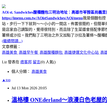
AOi st. Sandwiches酸種麵包三明治
地址：高雄市苓雅區尚義里尚
https://imenu.com.tw/AOistSandwiches/AOi/menu
我是個麵包控
站，步行一下下就到～～小小的一間店，佈置很簡約，但簡單
是店家自己調製的，覺得很特別，而且除了生菜還會搭配季節
薯條或沙拉。我們點了三明治之外又加點了沙拉及薯條～酸種
(繼續閱讀...)
文章標籤：
高雄美食
高雄早午餐
高雄酸種麵包
高雄捷運文化中心站
高
Liz 發表在
痞客邦
留言
(0)
人氣(
)
個人分類：
高雄美食
▲top
Jul
13
Mon
2026
20:05
溫格樓 ONEderland～浪漫白色老