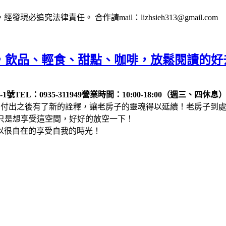
法律責任。 合作請mail：lizhsieh313@gmail.com
文青老房，飲品、輕食、甜點、咖啡，放鬆閱讀的
-1號
TEL：0935-311949
營業時間：10:00-18:00（週三、四休息
付出之後有了新的詮釋，讓老房子的靈魂得以延續！老房子到處都好
單純只是想享受這空間，好好的放空一下！
以很自在的享受自我的時光！