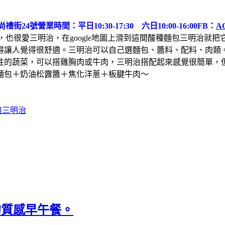
禮街24號
營業時間：平日10:30-17:30 六日10:00-16:00
FB：
A
，也很愛三明治，在google地圖上滑到這間酸種麵包三明治就
得讓人覺得很舒適。三明治可以自己選麵包、醬料、配料、肉類
性的蔬菜，可以搭雞胸肉或牛肉，三明治搭配起來感覺很簡單，
麵包＋奶油松露醬＋焦化洋蔥＋板腱牛肉～
雄三明治
屋的質感早午餐。