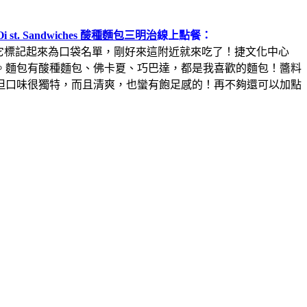
Oi st. Sandwiches 酸種麵包三明治
線上點餐：
把它標記起來為口袋名單，剛好來這附近就來吃了！捷文化中心
。麵包有酸種麵包、佛卡夏、巧巴達，都是我喜歡的麵包！醬料
但口味很獨特，而且清爽，也蠻有飽足感的！再不夠還可以加點