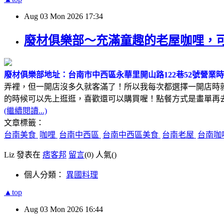
Aug
03
Mon
2026
17:34
廢材俱樂部～充滿童趣的老屋咖哩，
廢材俱樂部
地址：台南市中西區永華里開山路122巷52號
營業時間
弄裡，但一開店沒多久就客滿了！所以我每次都選擇一開店時
的時候可以先上逛逛，喜歡還可以購買喔！點餐方式是畫單再
(繼續閱讀...)
文章標籤：
台南美食
咖哩
台南中西區
台南中西區美食
台南老屋
台南咖
Liz 發表在
痞客邦
留言
(0)
人氣(
)
個人分類：
異國料理
▲top
Aug
03
Mon
2026
16:44