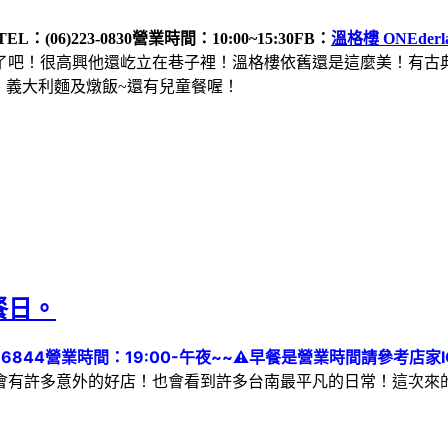
TEL：(06)223-0830
營業時間：10:00~15:30
FB：
溫格樓 ONEderl
有了吧！很高興他還屹立在巷子裡！溫格樓依舊還是這麼美！有古
、義大利麵及燉飯~還有兒童餐喔！
餐日。
16844
營業時間：19:00-午夜~~
⚠️早餐是營業時間請參考店家I
這次來
會有許多意外的好店！也會看到許多台南最平凡的日常！