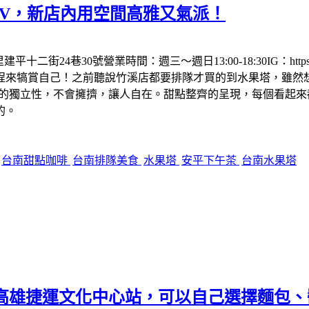
的LV，新店內用空間高雅又氣派！
30號營業時間：週三～週日13:00-18:30IG：https://www.i
程來犒賞自己！之前聽說竹溪店都要排隊才買的到水果塔，雖然
己的獨立性，不會擁擠，讓人自在。甜點整齊的呈現，每個看起
的。
台南甜點咖啡
台南排隊美食
水果塔
安平下午茶
台南水果塔
麵包三明治～高雄捷運文化中心站，可以自己選擇