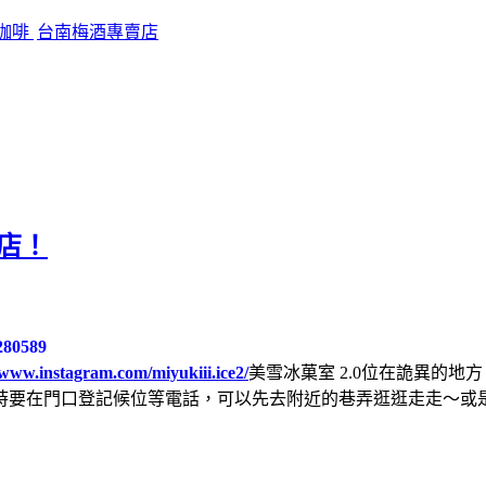
咖啡
台南梅酒專賣店
冰店！
80589
/www.instagram.com/miyukiii.ice2/
美雪冰菓室 2.0位在詭異的
時要在門口登記候位等電話，可以先去附近的巷弄逛逛走走～或