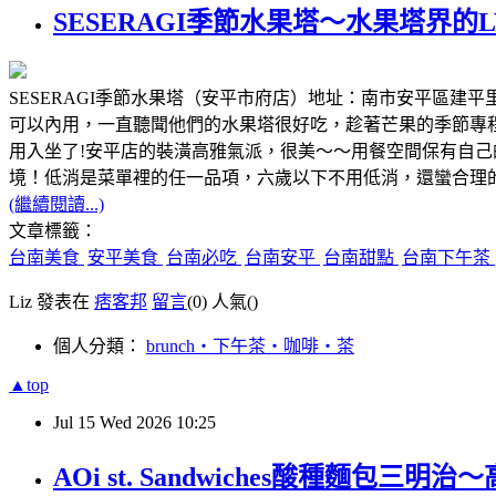
SESERAGI季節水果塔～水果塔界
SESERAGI季節水果塔（安平市府店）地址：南市安平區建平里建平十二街24巷
可以內用，一直聽聞他們的水果塔很好吃，趁著芒果的季節專
用入坐了!安平店的裝潢高雅氣派，很美～～用餐空間保有自
境！低消是菜單裡的任一品項，六歲以下不用低消，還蠻合理
(繼續閱讀...)
文章標籤：
台南美食
安平美食
台南必吃
台南安平
台南甜點
台南下午茶
Liz 發表在
痞客邦
留言
(0)
人氣(
)
個人分類：
brunch‧下午茶‧咖啡‧茶
▲top
Jul
15
Wed
2026
10:25
AOi st. Sandwiches酸種