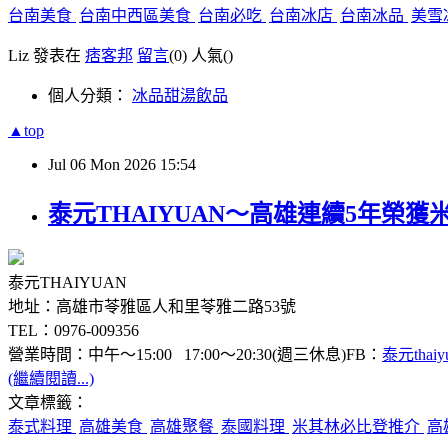
台南美食
台南中西區美食
台南必吃
台南冰店
台南冰品
美雪
Liz 發表在
痞客邦
留言
(0)
人氣(
)
個人分類：
冰品甜湯飲品
▲top
Jul
06
Mon
2026
15:54
泰元THAIYUAN～高雄連續5年榮
泰元THAIYUAN
地址：高雄市苓雅區人和里苓雅二路53號
TEL：0976-009356
營業時間：中午～15:00 17:00～20:30(週三休息)FB：
泰元thaiy
(繼續閱讀...)
文章標籤：
泰式料理
高雄美食
高雄聚餐
泰國料理
米其林必比登推介
高