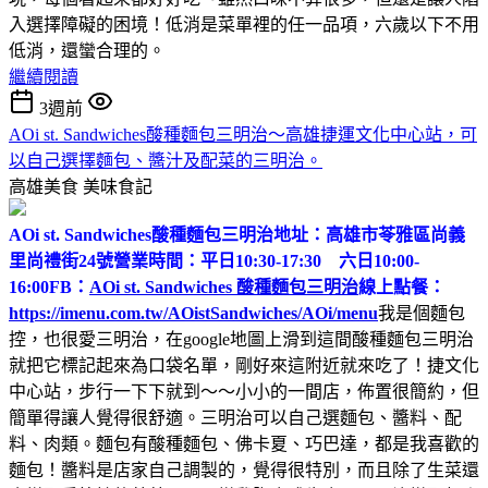
入選擇障礙的困境！低消是菜單裡的任一品項，六歲以下不用
低消，還蠻合理的。
繼續閱讀
3週前
AOi st. Sandwiches酸種麵包三明治～高雄捷運文化中心站，可
以自己選擇麵包、醬汁及配菜的三明治。
高雄美食
美味食記
AOi st. Sandwiches酸種麵包三明治
地址：高雄市苓雅區尚義
里尚禮街24號
營業時間：平日10:30-17:30 六日10:00-
16:00
FB：
AOi st. Sandwiches 酸種麵包三明治
線上點餐：
https://imenu.com.tw/AOistSandwiches/AOi/menu
我是個麵包
控，也很愛三明治，在google地圖上滑到這間酸種麵包三明治
就把它標記起來為口袋名單，剛好來這附近就來吃了！捷文化
中心站，步行一下下就到～～小小的一間店，佈置很簡約，但
簡單得讓人覺得很舒適。三明治可以自己選麵包、醬料、配
料、肉類。麵包有酸種麵包、佛卡夏、巧巴達，都是我喜歡的
麵包！醬料是店家自己調製的，覺得很特別，而且除了生菜還