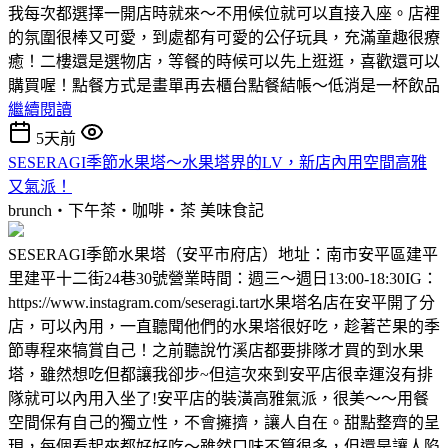
我每次都選擇一開店時就來～不用候位就可以直接入座。店裡
的氛圍很棒又可愛，到處都有可愛的公仔玩具，充滿童趣很療
癒！二樓還是選物店，等餐的時候可以先上逛逛，喜歡還可以
購買喔！點餐方式是畫單再去櫃台點餐結帳～低消是一杯飲品
繼續閱讀
5天前
SESERAGI季節水果塔～水果塔界的LV，新店內用空間高雅
又氣派！
brunch‧下午茶‧咖啡‧茶
美味食記
SESERAGI季節水果塔（安平市府店）地址：南市安平區建平
里建平十二街24巷30號營業時間：週三～週日13:00-18:30IG：
https://www.instagram.com/seseragi.tart水果塔名店在安平開了分
店，可以內用，一直聽聞他們的水果塔很好吃，趁著芒果的季
節專程來犒賞自己！之前聽說竹溪店都要排隊才買的到水果
塔，雖然想吃但都讓我卻步~但這次來到安平店很幸運沒有排
隊就可以內用入坐了!安平店的裝潢高雅氣派，很美～～用餐
空間保有自己的獨立性，不會擁擠，讓人自在。甜點整齊的呈
現，每個看起來都好好吃～雖然口味不算很多，但還是讓人陷