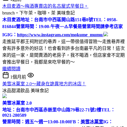
木目麦酒～梅酒專賣店的名古屋式早餐日。
brunch‧下午茶‧咖啡‧茶
美味食記
木目麦酒
地址：台南市中西區開山路151巷8號
TEL：0958-
816844
營業時間：19:00-午夜~~
⚠️早餐是營業時間請參考店家
IG
IG：
https://www.instagram.com/mokume_mumu/
走進延平郡王祠附近的巷弄，這一帶很值得冒險～走進巷弄裡
會有許多意外的好店！也會看到許多台南最平凡的日常！這次
來的這一家，是間賣酒的老房子，我不喝酒，但店家會不定期
會推出早餐日，我都是來吃早餐的～
繼續閱讀
1個月前
美雪冰菓室 2.0～藏身在詭異地方的冰店！
冰品甜湯飲品
美味食記
美雪冰菓室 2.0
地址：台南市中西區赤嵌里中山路79巷22-71號2樓
TEL：
0921-280589
營業時間：週五～週一13:00-18:00
FB：
美雪冰菓室
IG：