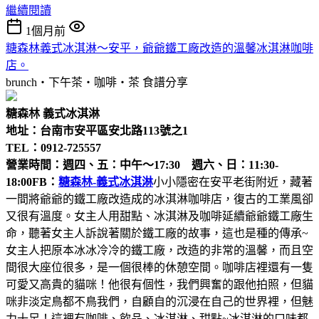
繼續閱讀
1個月前
糖森林義式冰淇淋～安平，爺爺鐵工廠改造的溫馨冰淇淋咖啡
店。
brunch‧下午茶‧咖啡‧茶
食譜分享
糖森林 義式冰淇淋
地址：台南市安平區安北路113號之1
TEL：0912-725557
營業時間：週四、五：中午～17:30 週六、日：11:30-
18:00
FB：
糖森林-義式冰淇淋
小小隱密在安平老街附近，藏著
一間將爺爺的鐵工廠改造成的冰淇淋咖啡店，復古的工業風卻
又很有溫度。女主人用甜點、冰淇淋及咖啡延續爺爺鐵工廠生
命，聽著女主人訴說著關於鐵工廠的故事，這也是種的傳承~
女主人把原本冰冰冷冷的鐵工廠，改造的非常的溫馨，而且空
間很大座位很多，是一個很棒的休憩空間。咖啡店裡還有一隻
可愛又高貴的貓咪！他很有個性，我們興奮的跟他拍照，但貓
咪非淡定鳥都不鳥我們，自顧自的沉浸在自己的世界裡，但魅
力十足！這裡有咖啡、飲品、冰淇淋、甜點~冰淇淋的口味都