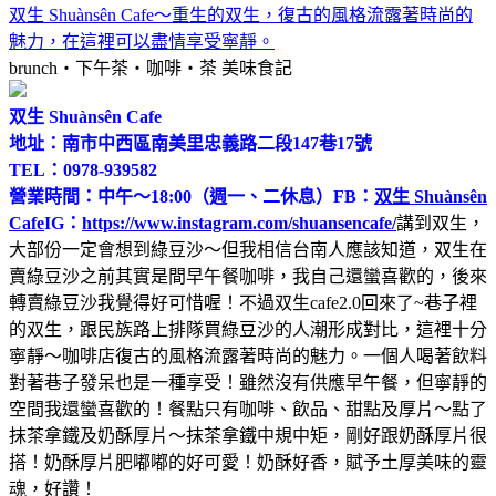
双生 Shuànsên Cafe～重生的双生，復古的風格流露著時尚的
魅力，在這裡可以盡情享受寧靜。
brunch‧下午茶‧咖啡‧茶
美味食記
双生 Shuànsên Cafe
地址：南市中西區南美里忠義路二段147巷17號
TEL：0978-939582
營業時間：中午～18:00（週一、二休息）
FB：
双生 Shuànsên
Cafe
IG：
https://www.instagram.com/shuansencafe/
講到双生，
大部份一定會想到綠豆沙～但我相信台南人應該知道，双生在
賣綠豆沙之前其實是間早午餐咖啡，我自己還蠻喜歡的，後來
轉賣綠豆沙我覺得好可惜喔！不過双生cafe2.0回來了~巷子裡
的双生，跟民族路上排隊買綠豆沙的人潮形成對比，這裡十分
寧靜～咖啡店復古的風格流露著時尚的魅力。一個人喝著飲料
對著巷子發呆也是一種享受！雖然沒有供應早午餐，但寧靜的
空間我還蠻喜歡的！餐點只有咖啡、飲品、甜點及厚片～點了
抹茶拿鐵及奶酥厚片～抹茶拿鐵中規中矩，剛好跟奶酥厚片很
搭！奶酥厚片肥嘟嘟的好可愛！奶酥好香，賦予土厚美味的靈
魂，好讚！