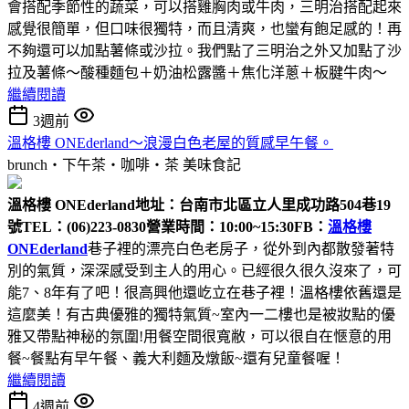
會搭配季節性的蔬菜，可以搭雞胸肉或牛肉，三明治搭配起來
感覺很簡單，但口味很獨特，而且清爽，也蠻有飽足感的！再
不夠還可以加點薯條或沙拉。我們點了三明治之外又加點了沙
拉及薯條～酸種麵包＋奶油松露醬＋焦化洋蔥＋板腱牛肉～
繼續閱讀
3週前
溫格樓 ONEderland～浪漫白色老屋的質感早午餐。
brunch‧下午茶‧咖啡‧茶
美味食記
溫格樓 ONEderland
地址：台南市北區立人里成功路504巷19
號
TEL：(06)223-0830
營業時間：10:00~15:30
FB：
溫格樓
ONEderland
巷子裡的漂亮白色老房子，從外到內都散發著特
別的氣質，深深感受到主人的用心。已經很久很久沒來了，可
能7、8年有了吧！很高興他還屹立在巷子裡！溫格樓依舊還是
這麼美！有古典優雅的獨特氣質~室內一二樓也是被妝點的優
雅又帶點神秘的氛圍!用餐空間很寬敝，可以很自在愜意的用
餐~餐點有早午餐、義大利麵及燉飯~還有兒童餐喔！
繼續閱讀
4週前