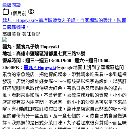
繼續閱讀
1個月前
囍丸．Hopeyaki～鹽埕區蔬食丸子燒，自家調製的醬汁，味道
口感都獨特。
高雄美食
美味食記
囍丸．蔬食丸子燒 Hopeyaki
地址：高雄市鹽埕區港都里七賢三路78號
營業時間：週三～週五13:00-19:00 週六～週日13:00-
20:00
FB：
囍丸。Hopeyaki
在google地圖上滑到了鹽埕區這間
素食的章魚燒店，把他標記起來，帶我媽來吃看看～來到這裡
發現，店舖的設計好美喔～～～應該是以名字為設計，以豬肝
紅搭配咖啡色取代傳統大紅色，有點日系又帶點歐系的復古
風，看起來很和諧，不會老氣，喜歡這樣舒服的質感。小小的
店舖沒有設內用空間，不過有一個小小的沙發區可以坐下來品
嚐。有4種鹹口味跟1款甜口味，醬汁是店家自己熬煮的喔～份
量的部份有分一盒五個，及一盒七個的，可依自己的食量做選
擇。我媽選的是日式芥茉口味，丸子看起來很有質感～而且味