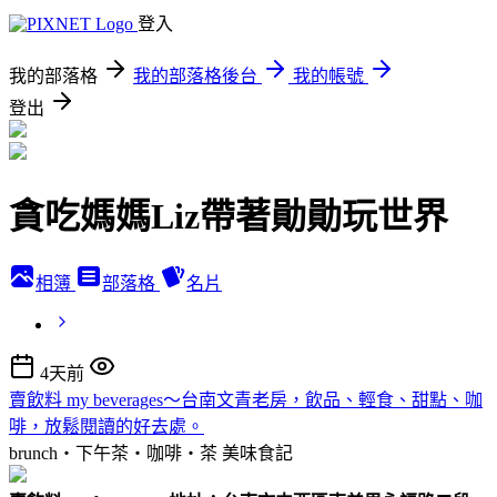
登入
我的部落格
我的部落格後台
我的帳號
登出
貪吃媽媽Liz帶著勛勛玩世界
相簿
部落格
名片
4天前
賣飲料 my beverages～台南文青老房，飲品、輕食、甜點、咖
啡，放鬆閱讀的好去處。
brunch‧下午茶‧咖啡‧茶
美味食記