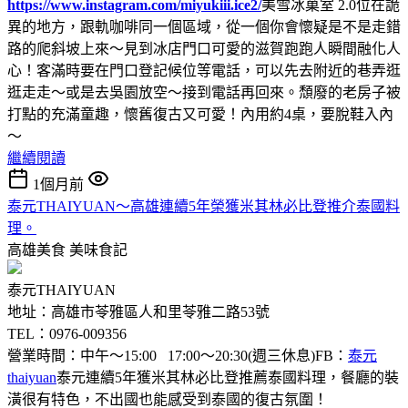
https://www.instagram.com/miyukiii.ice2/
美雪冰菓室 2.0位在詭
異的地方，跟軌咖啡同一個區域，從一個你會懷疑是不是走錯
路的爬斜坡上來～見到冰店門口可愛的滋賀跑跑人瞬間融化人
心！客滿時要在門口登記候位等電話，可以先去附近的巷弄逛
逛走走～或是去吳園放空～接到電話再回來。頹廢的老房子被
打點的充滿童趣，懷舊復古又可愛！內用約4桌，要脫鞋入內
～
繼續閱讀
1個月前
泰元THAIYUAN～高雄連續5年榮獲米其林必比登推介泰國料
理。
高雄美食
美味食記
泰元THAIYUAN
地址：高雄市苓雅區人和里苓雅二路53號
TEL：0976-009356
營業時間：中午～15:00 17:00～20:30(週三休息)FB：
泰元
thaiyuan
泰元連續5年獲米其林必比登推薦泰國料理，餐廳的裝
潢很有特色，不出國也能感受到泰國的復古氛圍！