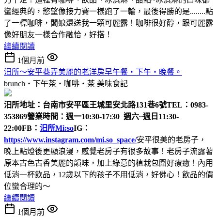
蠻經典的，慾望像接力賽一樣跑了一輪，最後得勝的是........點
了一標咖啡，闆娘還送我一顆可麗露！咖啡很好醇，跟可麗露
像好朋友一樣合作融恰，好搭！
繼續閱讀
1個月前
汨所～安平巷弄美麗的老洋房早午餐‧下午‧晚餐。
brunch‧下午茶‧咖啡‧茶
美味食記
汨所
地址：台南市安平區王城里安北路131巷6號
TEL：0983-
353869
營業時間：週一10:30-17:30 週六~週日11:30-
22:00
FB：
汨所Mi:so
IG：
https://www.instagram.com/mi.so_space/
安平很美的老房子，
晚上點燈後更顯浪漫，感覺老房子有很多故事！老房子流露著
原本古色古香美麗的韻味，加上綠意的植栽包圍好療癒！內用
低消一杯飲品，12歲以下的孩子不用低消，好佛心！飲品的價
位蠻合理的～
繼續閱讀
1個月前