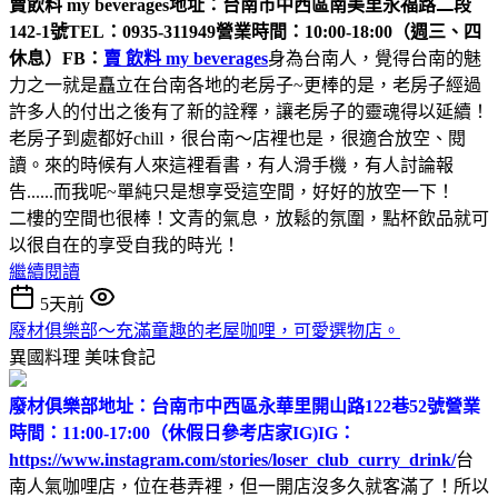
賣飲料 my beverages
地址：台南市中西區南美里永福路二段
142-1號
TEL：0935-311949
營業時間：10:00-18:00（週三、四
休息）
FB：
賣 飲料 my beverages
身為台南人，覺得台南的魅
力之一就是矗立在台南各地的老房子~更棒的是，老房子經過
許多人的付出之後有了新的詮釋，讓老房子的靈魂得以延續！
老房子到處都好chill，很台南～店裡也是，很適合放空、閱
讀。來的時候有人來這裡看書，有人滑手機，有人討論報
告......而我呢~單純只是想享受這空間，好好的放空一下！
二樓的空間也很棒！文青的氣息，放鬆的氛圍，點杯飲品就可
以很自在的享受自我的時光！
繼續閱讀
5天前
廢材俱樂部～充滿童趣的老屋咖哩，可愛選物店。
異國料理
美味食記
廢材俱樂部
地址：台南市中西區永華里開山路122巷52號
營業
時間：11:00-17:00（休假日參考店家IG)
IG：
https://www.instagram.com/stories/loser_club_curry_drink/
台
南人氣咖哩店，位在巷弄裡，但一開店沒多久就客滿了！所以