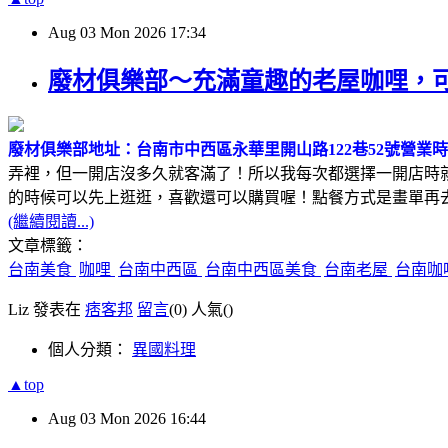
Aug
03
Mon
2026
17:34
廢材俱樂部～充滿童趣的老屋咖哩，
廢材俱樂部
地址：台南市中西區永華里開山路122巷52號
營業時間
弄裡，但一開店沒多久就客滿了！所以我每次都選擇一開店時
的時候可以先上逛逛，喜歡還可以購買喔！點餐方式是畫單再
(繼續閱讀...)
文章標籤：
台南美食
咖哩
台南中西區
台南中西區美食
台南老屋
台南咖
Liz 發表在
痞客邦
留言
(0)
人氣(
)
個人分類：
異國料理
▲top
Aug
03
Mon
2026
16:44