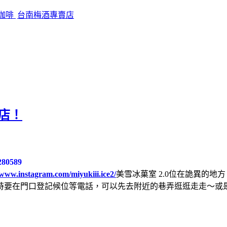
咖啡
台南梅酒專賣店
冰店！
80589
/www.instagram.com/miyukiii.ice2/
美雪冰菓室 2.0位在詭異的
時要在門口登記候位等電話，可以先去附近的巷弄逛逛走走～或