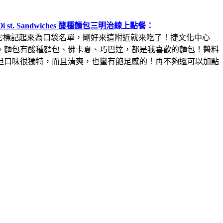
Oi st. Sandwiches 酸種麵包三明治
線上點餐：
把它標記起來為口袋名單，剛好來這附近就來吃了！捷文化中心
。麵包有酸種麵包、佛卡夏、巧巴達，都是我喜歡的麵包！醬料
但口味很獨特，而且清爽，也蠻有飽足感的！再不夠還可以加點