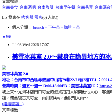
文章標籤：
台南美食
台南酒吧
台南咖啡
台南早午餐
台南巷弄
台南深夜
Liz 發表在
痞客邦
留言
(0)
人氣(
)
個人分類：
brunch‧下午茶‧咖啡‧茶
▲top
Jul
08
Wed
2026
17:07
美雪冰菓室 2.0～藏身在詭異地方的
美雪冰菓室 2.0
地址：台南市中西區赤嵌里中山路79巷22-71號2樓
TEL：0921-2
營業時間：週五～週一13:00-18:00
FB：
美雪冰菓室
IG：
https:/
坡上來～見到冰店門口可愛的滋賀跑跑人瞬間融化人心！客滿
趣，懷舊復古又可愛！內用約4桌，要脫鞋入內～
(繼續閱讀...)
文章標籤：