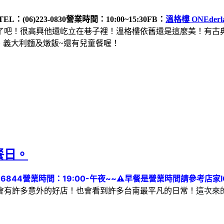
TEL：(06)223-0830
營業時間：10:00~15:30
FB：
溫格樓 ONEderl
有了吧！很高興他還屹立在巷子裡！溫格樓依舊還是這麼美！有古
、義大利麵及燉飯~還有兒童餐喔！
餐日。
16844
營業時間：19:00-午夜~~
⚠️早餐是營業時間請參考店家I
這次來
會有許多意外的好店！也會看到許多台南最平凡的日常！