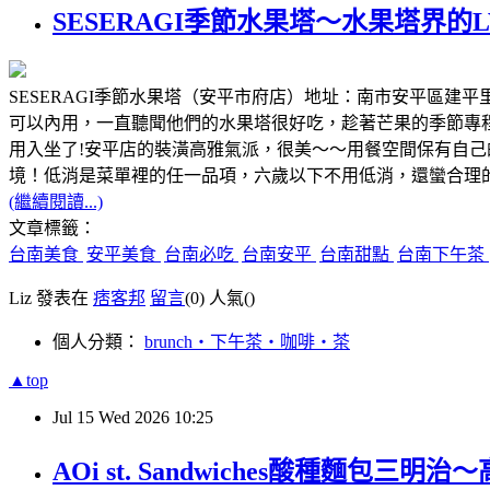
SESERAGI季節水果塔～水果塔界
SESERAGI季節水果塔（安平市府店）地址：南市安平區建平里建平十二街24巷
可以內用，一直聽聞他們的水果塔很好吃，趁著芒果的季節專
用入坐了!安平店的裝潢高雅氣派，很美～～用餐空間保有自
境！低消是菜單裡的任一品項，六歲以下不用低消，還蠻合理
(繼續閱讀...)
文章標籤：
台南美食
安平美食
台南必吃
台南安平
台南甜點
台南下午茶
Liz 發表在
痞客邦
留言
(0)
人氣(
)
個人分類：
brunch‧下午茶‧咖啡‧茶
▲top
Jul
15
Wed
2026
10:25
AOi st. Sandwiches酸種