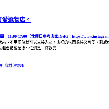
可愛選物店。
：11:00-17:00（休假日參考店家IG)
IG：
https://www.instagram
就來～不用候位就可以直接入座。店裡的氛圍很棒又可愛，到處
去櫃台點餐結帳～低消是一杯飲品
哩
廢材俱樂部