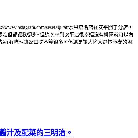
nstagram.com/seseragi.tart水果塔名店在安平開了分店，
想吃但都讓我卻步~但這次來到安平店很幸運沒有排隊就可以內
來都好好吃～雖然口味不算很多，但還是讓人陷入選擇障礙的困
麵包、醬汁及配菜的三明治。