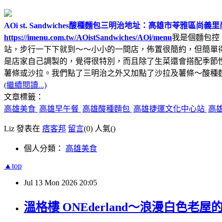
AOi st. Sandwiches酸種麵包三明治
地址：高雄市苓雅區尚義里尚
https://imenu.com.tw/AOistSandwiches/AOi/menu
我是個麵包控
站，步行一下下就到～～小小的一間店，佈置很簡約，但簡單
是店家自己調製的，覺得很特別，而且除了生菜還會搭配季節
薯條或沙拉。我們點了三明治之外又加點了沙拉及薯條～酸種
(繼續閱讀...)
文章標籤：
高雄美食
高雄早午餐
高雄酸種麵包
高雄捷運文化中心站
高
Liz 發表在
痞客邦
留言
(0)
人氣(
)
個人分類：
高雄美食
▲top
Jul
13
Mon
2026
20:05
溫格樓 ONEderland～浪漫白色老