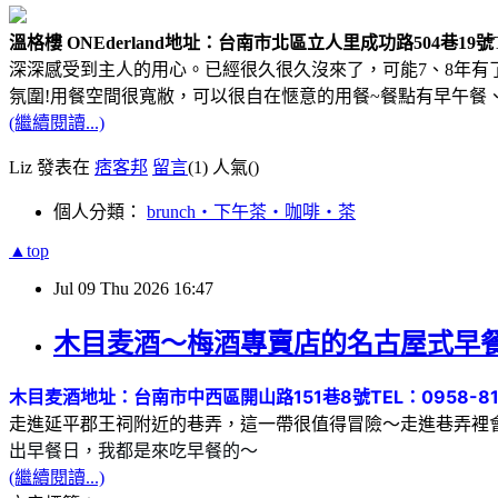
溫格樓 ONEderland
地址：台南市北區立人里成功路504巷19號
深深感受到主人的用心。已經很久很久沒來了，可能7、8年
氛圍!用餐空間很寬敝，可以很自在愜意的用餐~餐點有早午餐
(繼續閱讀...)
Liz 發表在
痞客邦
留言
(1)
人氣(
)
個人分類：
brunch‧下午茶‧咖啡‧茶
▲top
Jul
09
Thu
2026
16:47
木目麦酒～梅酒專賣店的名古屋式早
木目麦酒
地址：台南市中西區開山路151巷8號
TEL：0958-8
走進延平郡王祠附近的巷弄，這一帶很值得冒險～走進巷弄裡
出早餐日，我都是來吃早餐的～
(繼續閱讀...)