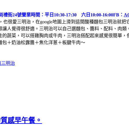
禮街24號
營業時間：平日10:30-17:30 六日10:00-16:00
FB：
A
，也很愛三明治，在google地圖上滑到這間酸種麵包三明治就
得讓人覺得很舒適。三明治可以自己選麵包、醬料、配料、肉類
性的蔬菜，可以搭雞胸肉或牛肉，三明治搭配起來感覺很簡單，
麵包＋奶油松露醬＋焦化洋蔥＋板腱牛肉～
雄三明治
屋的質感早午餐。