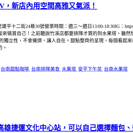
的LV，新店內用空間高雅又氣派！
30號營業時間：週三～週日13:00-18:30IG：https://www.i
程來犒賞自己！之前聽說竹溪店都要排隊才買的到水果塔，雖然
己的獨立性，不會擁擠，讓人自在。甜點整齊的呈現，每個看起
的。
台南甜點咖啡
台南排隊美食
水果塔
安平下午茶
台南水果塔
麵包三明治～高雄捷運文化中心站，可以自己選擇