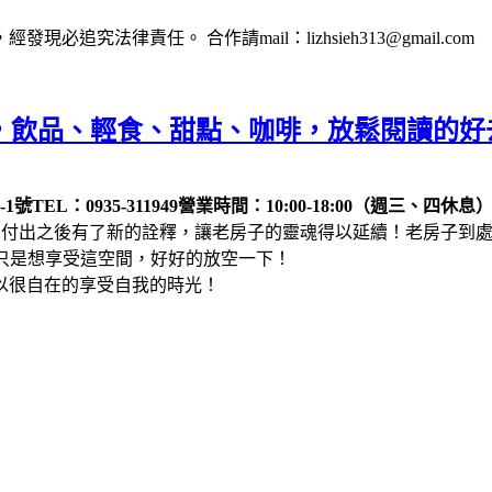
法律責任。 合作請mail：lizhsieh313@gmail.com
文青老房，飲品、輕食、甜點、咖啡，放鬆閱讀的
-1號
TEL：0935-311949
營業時間：10:00-18:00（週三、四休息
付出之後有了新的詮釋，讓老房子的靈魂得以延續！老房子到處都好
單純只是想享受這空間，好好的放空一下！
以很自在的享受自我的時光！