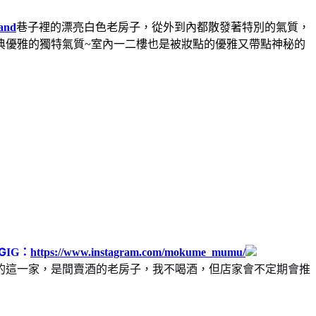
and
巷子裡的漂亮白色老房子，從外到內都散發著特別的氣質，
典優雅的獨特氣質~室內一二樓也是被妝點的優雅又帶點神秘的
G
IG：
https://www.instagram.com/mokume_mumu/
的這一家，是間賣酒的老房子，我不喝酒，但店家會不定期會推