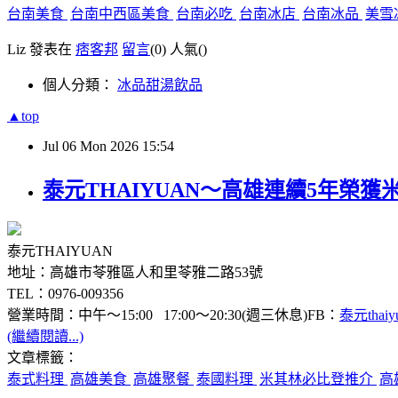
台南美食
台南中西區美食
台南必吃
台南冰店
台南冰品
美雪
Liz 發表在
痞客邦
留言
(0)
人氣(
)
個人分類：
冰品甜湯飲品
▲top
Jul
06
Mon
2026
15:54
泰元THAIYUAN～高雄連續5年榮
泰元THAIYUAN
地址：高雄市苓雅區人和里苓雅二路53號
TEL：0976-009356
營業時間：中午～15:00 17:00～20:30(週三休息)FB：
泰元thaiy
(繼續閱讀...)
文章標籤：
泰式料理
高雄美食
高雄聚餐
泰國料理
米其林必比登推介
高