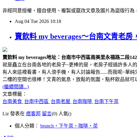
非經同意授權，擅自使用、複製或竄改文章及圖片為盜版行為，經發現必追究
Aug
04
Tue
2026
10:18
賣飲料 my beverages～台南
賣飲料 my beverages
地址：台南市中西區南美里永福路二段142
就是矗立在台南各地的老房子~更棒的是，老房子經過許多人的
有人來這裡看書，有人滑手機，有人討論報告......而我呢~
二樓的空間也很棒！文青的氣息，放鬆的氛圍，點杯飲品就可
(繼續閱讀...)
文章標籤：
台南美食
台南中西區
台南老屋
台南咖啡
台南下午茶
Liz 發表在
痞客邦
留言
(0)
人氣(
)
個人分類：
brunch‧下午茶‧咖啡‧茶
▲top