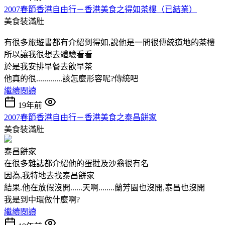
2007春節香港自由行－香港美食之得如茶樓（已結業）
美食裝滿肚
有很多旅遊書都有介紹到得如,說他是一間很傳統道地的茶樓
所以讓我很想去體驗看看
於是我安排早餐去飲早茶
他真的很.............該怎麼形容呢?傳統吧
繼續閱讀
19年前
2007春節香港自由行－香港美食之泰昌餅家
美食裝滿肚
泰昌餅家
在很多雜誌都介紹他的蛋撻及沙翁很有名
因為,我特地去找泰昌餅家
結果.他在放假沒開......天啊........蘭芳園也沒開,泰昌也沒開
我是到中環做什麼啊?
繼續閱讀