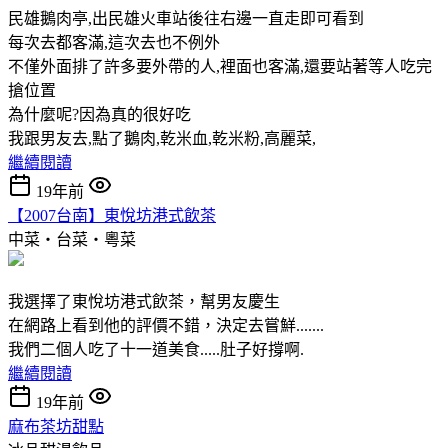
民雄鵝肉亭,出民雄火車站後往右邊一直走即可看到
每次去都客滿,這次去也不例外
不僅外面排了許多要外帶的人,裡面也客滿,還要站著等人吃完
搶位置
為什麼呢?因為真的很好吃
我跟男友去,點了鵝肉,乾米血,乾米粉,高麗菜,
繼續閱讀
19年前
【2007台南】東悅坊港式飲茶
中菜‧台菜‧粵菜
我選擇了東悅坊港式飲茶，幫男友慶生
在網路上看到他的評價不錯，決定去嘗鮮.......
我們二個人吃了十一道美食.....肚子好撐啊.
繼續閱讀
19年前
麻布茶坊甜點