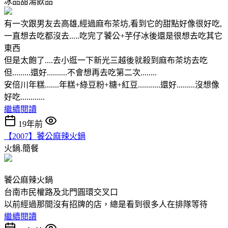
冰品甜湯飲品
有一次跟男友去高雄,經過麻布茶坊,看到它的甜點好像很好吃,
一直想去吃都沒去.....吃完了饕公+芋仔冰後還是很想去吃其它
東西
但是太飽了....去小逛一下新光三越後就殺到麻布茶坊去吃
但.........還好..........不會想再去吃第二次........
安倍川年糕.......年糕+綠豆粉+糖+紅豆...........還好.........沒想像
好吃............
繼續閱讀
19年前
【2007】饕公麻辣火鍋
火鍋.簡餐
饕公麻辣火鍋
台南市民權路及北門圓環交叉口
以前經過那間沒有招牌的店，總是看到很多人在排隊等待
繼續閱讀