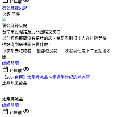
19年前
饕公麻辣火鍋
火鍋.簡餐
饕公麻辣火鍋
台南市民權路及北門圓環交叉口
以前經過那間沒有招牌的店，總是看到很多人在排隊等待
很好奇到底裡面在賣什麼？
每次想去吃吃看.....他都還沒開.......才發現他是下午五點後才
開...
繼續閱讀
19年前
【2007台南】太陽牌冰品～走過半世紀的老冰店
冰品甜湯飲品
太陽牌冰品
繼續閱讀
19年前