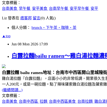
文章標籤：
台南美食
早午餐
安平美食
台南早午餐
安平早午餐
安平
Liz 發表在
痞客邦
留言
(0)
人氣(
)
個人分類：
brunch‧下午茶‧咖啡‧茶
▲top
Jun
08
Mon
2026
17:09
白露拉麵bailu ramen～雞白湯拉
白露拉麵 bailu ramen
地址：台南市中西區開山里城隍街
雞白湯拉麵『白露拉麵』，店面小小的非常低調，開業很久生
一人200元，或是一碗拉麵。點了辣味薩索雞白湯拉麵及薩索
(繼續閱讀...)
文章標籤：
台南美食
台南中西區
拉麵
台南中西區美食
台南拉麵
雞白湯