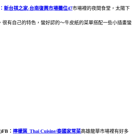
B：
新台祺之家-台南復興市場攤位47
市場裡的夜間食堂，太陽下
，很有自己的特色，蠻好認的～牛皮紙的菜單搭配一些小插畫蠻
)
FB：
檸檬葉_Thai Cuisine/泰國家常菜
高雄龍華市場裡有好多