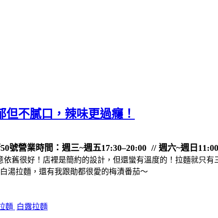
麵濃郁但不膩口，辣味更過癮！
50號
營業時間：週三~週五17:30–20:00 // 週六~週日11:00–14
意依舊很好！店裡是簡約的設計，但還蠻有溫度的！拉麵就只有
雞白湯拉麵，還有我跟勛都很愛的梅漬番茄～
拉麵
白露拉麵