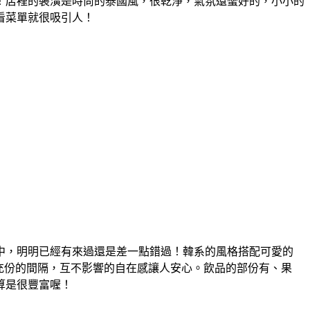
！店裡的裝潢是時尚的泰國風，很乾淨，氣氛還蠻好的，小小的
看菜單就很吸引人！
身在住宅區之中，明明已經有來過還是差一點錯過！韓系的風格搭配可愛的
充份的間隔，互不影響的自在感讓人安心。飲品的部份有、果
算是很豐富喔！