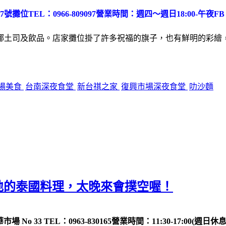
7號攤位
TEL：0966-809097
營業時間：週四～週日18:00-午夜
F
椰土司及飲品。店家攤位掛了許多祝福的旗子，也有鮮明的彩繪
場美食
台南深夜食堂
新台祺之家
復興市場深夜食堂
叻沙麵
味道道地的泰國料理，太晚來會撲空喔！
場 No 33
TEL：0963-830165
營業時間：11:30-17:00(週日休息