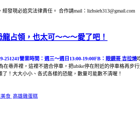
法律責任。 合作請mail：lizhsieh313@gmail.com
恐龍占領，也太可～～～愛了吧！
-251241
營業時間：週三～週日13:00-19:00
FB：
眼鏡哥 吉拉燒
因為在巷弄裡，這裡不適合停車，把ubike停在附近的停車格再
據了！大大小小、各式各樣的恐龍，數量可能數不清喔！
埕美食
高雄雞蛋糕