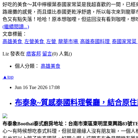
好吃的美食～其中檸檬葉泰國家常菜是我超喜歡的一間，已經
路邊攤的感覺，而且還比泰國更乾淨舒適，所以每次來到龍華市
色又有點失落！哈哈！原本想咖哩，但這回沒有看到咖哩，想
(繼續閱讀...)
文章標籤：
高雄美食
左營美食
左營
龍華市場
高雄泰國料理
泰國家常菜
Liz 發表在
痞客邦
留言
(0)
人氣(
)
個人分類：
高雄美食
▲top
Jun
16
Tue
2026
17:08
布泰象~質感泰國料理餐廳，結合原
布泰象Boothai泰式廚房
地址：台南市東區東明里東興路83號
TE
心～有時候想吃泰式料理，但就是邊緣人沒有朋友嘛，一個人