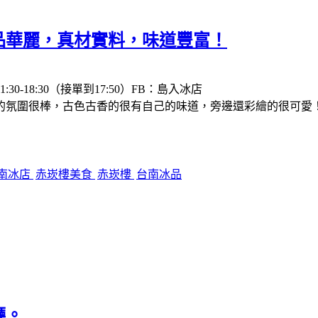
品華麗，真材實料，味道豐富！
-18:30（接單到17:50）FB：島入冰店
的氛圍很棒，古色古香的很有自己的味道，旁邊還彩繪的很可愛
南冰店
赤崁樓美食
赤崁樓
台南冰品
廳。