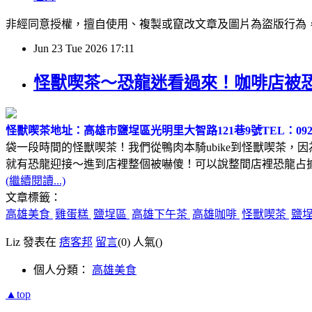
非經同意授權，擅自使用、複製或竄改文章及圖片為盜版行為，經發現必追究
Jun
23
Tue
2026
17:11
怪獸喫茶～恐龍迷看過來！咖啡店被
怪獸喫茶
地址：高雄市鹽埕區光明里大智路121巷9號
TEL：0929
袋一段時間的怪獸喫茶！我們從鴨肉本騎ubike到怪獸喫茶，
就有恐龍迎接～進到店裡整個被嚇傻！可以說整間店裡恐龍占
(繼續閱讀...)
文章標籤：
高雄美食
雞蛋糕
鹽埕區
高雄下午茶
高雄咖啡
怪獸喫茶
鹽
Liz 發表在
痞客邦
留言
(0)
人氣(
)
個人分類：
高雄美食
▲top