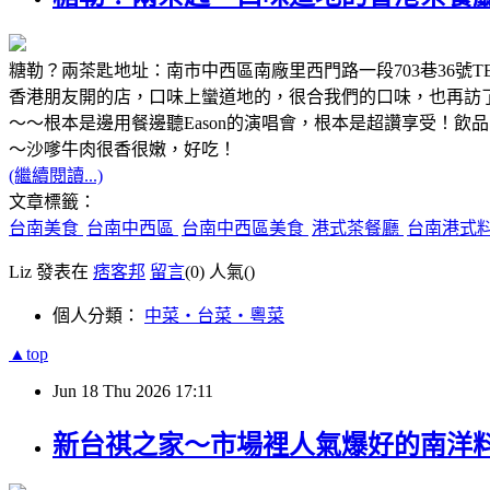
糖勒？兩茶匙地址：南市中西區南廠里西門路一段703巷36號TEL：096
香港朋友開的店，口味上蠻道地的，很合我們的口味，也再訪
～～根本是邊用餐邊聽Eason的演唱會，根本是超讚享受！
～沙嗲牛肉很香很嫩，好吃！
(繼續閱讀...)
文章標籤：
台南美食
台南中西區
台南中西區美食
港式茶餐廳
台南港式
Liz 發表在
痞客邦
留言
(0)
人氣(
)
個人分類：
中菜‧台菜‧粵菜
▲top
Jun
18
Thu
2026
17:11
新台祺之家～市場裡人氣爆好的南洋