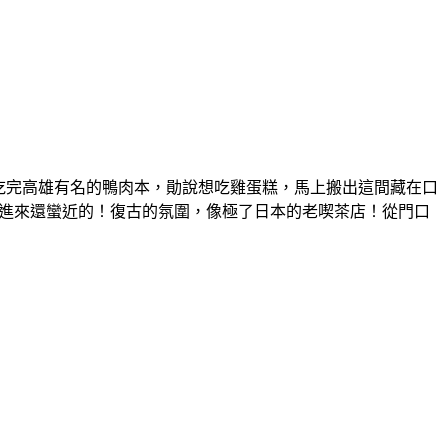
吃完高雄有名的鴨肉本，勛說想吃雞蛋糕，馬上搬出這間藏在口
步行進來還蠻近的！復古的氛圍，像極了日本的老喫茶店！從門口