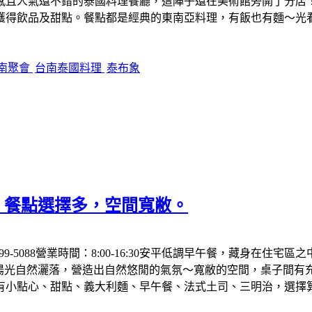
感且人氣還不錯的泰國料理餐廳，這陣子還在美術館旁開了分店
獲得飲品及甜點。餐點都是經典的東南亞料理，有飯也有麵～光
南聚會
台南泰國料理
泰布象
餐，餐點選擇多，空間寬敝。
6)299-5088營業時間：8:00-16:30安平低調早午餐，藏
讓陽光自然灑落，營造出自然悠閒的氣氛～寬敝的空間，桌子間有
有小點心、甜點、義大利麵、早午餐、法式土司、三明治，選擇