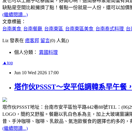
友也可以上館子吃泰國菜，好開心啊！這間泰布象是間蠻有質
缺點是空間比較擁擠了點！餐點一份就是一人份，還可以加價
(繼續閱讀...)
文章標籤：
台南美食
台南餐廳
台南東區
台南東區美食
台南泰式料理
台
Liz 發表在
痞客邦
留言
(0)
人氣(
)
個人分類：
異國料理
▲top
Jun
10
Wed
2026
17:00
塔作伙PSSST～安平低調韓系早午
塔作伙PSSST地址：台南市安平區怡平路442巷88號TEL：(0
LOGO，簡約又舒服。餐廳以乳白色系為主，加上大玻璃窗
昔、手沖咖啡、咖啡、乳飲品、氣泡飲餐食的選擇也約多的，
(繼續閱讀...)