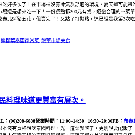
來吃好多次了！在市場裡沒有冷氣及舒適的環境，夏天還可能邊
場還是想來吃一下！一份餐點都200元有找，還蠻合理的～菜
吃泰北烤豬五花，但賣完了！又點了打拋豬，這已經是我第3次
檸檬葉泰國家常菜
龍華市場美食
住民料理味道更豐富有層次。
L：(06)208-6888
營業時間：11:00–14:30 16:30–20:30
FB：
布泰象
根本沒有資格想吃泰國料理，光一道菜就飽了，更別說要配飯了