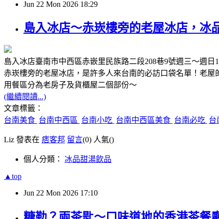
Jun
22
Mon
2026
18:29
島入冰店～赤崁樓旁的老屋冰店，冰
島入冰店臺南市中西區赤嵌里民族路二段208巷9號週三～週日11:30
赤崁樓旁的老屋冰店，是許多人來台南的必訪口袋名單！老屋
用餐區分為老房子及貨櫃屋二個部份～
(繼續閱讀...)
文章標籤：
台南美食
台南中西區
台南小吃
台南中西區美食
台南必吃
台
Liz 發表在
痞客邦
留言
(0)
人氣(
)
個人分類：
冰品甜湯飲品
▲top
Jun
22
Mon
2026
17:10
糖勒？兩茶匙～口味道地的香港茶餐