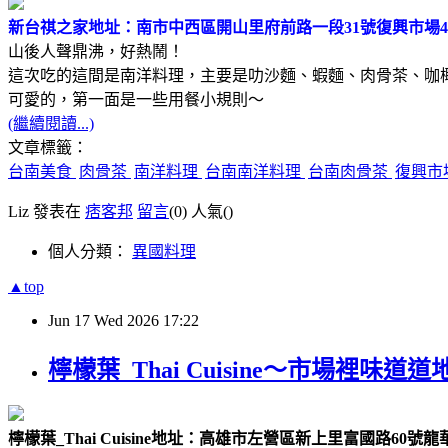
新台祺之家
地址：南市中西區開山里府前路一段31號復興市場4
山後人聲鼎沸，好熱鬧！
這次吃的這間是南洋料理，主要是叻沙麵、蝦麵、肉骨茶、咖
可愛的，第一面是一些用餐小規則～
(繼續閱讀...)
文章標籤：
台南美食
肉骨茶
南洋料理
台南南洋料理
台南肉骨茶
復興市
Liz 發表在
痞客邦
留言
(0)
人氣(
)
個人分類：
異國料理
▲top
Jun
17
Wed
2026
17:22
檸檬葉_Thai Cuisine～市場裡
檸檬葉_Thai Cuisine
地址：高雄市左營區新上里富國路60號龍華市