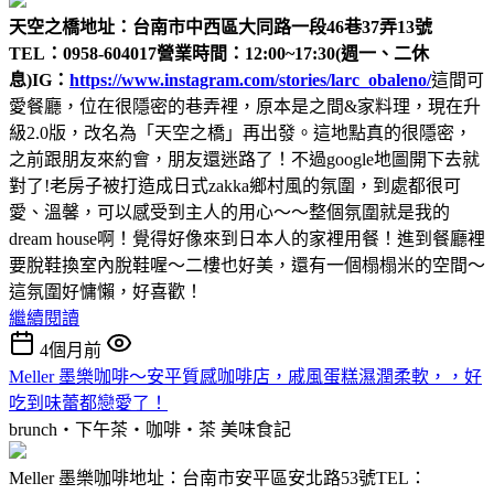
天空之橋
地址：台南市中西區大同路一段46巷37弄13號
TEL：0958-604017
營業時間：12:00~17:30(週一、二休
息)
IG：
https://www.instagram.com/stories/larc_obaleno/
這間可
愛餐廳，位在很隱密的巷弄裡，原本是之間&家料理，現在升
級2.0版，改名為「天空之橋」再出發。這地點真的很隱密，
之前跟朋友來約會，朋友還迷路了！不過google地圖開下去就
對了!老房子被打造成日式zakka鄉村風的氛圍，到處都很可
愛、溫馨，可以感受到主人的用心～～整個氛圍就是我的
dream house啊！覺得好像來到日本人的家裡用餐！進到餐廳裡
要脫鞋換室內脫鞋喔～二樓也好美，還有一個榻榻米的空間～
這氛圍好慵懶，好喜歡！
繼續閱讀
4個月前
Meller 墨樂咖啡～安平質感咖啡店，戚風蛋糕濕潤柔軟，，好
吃到味蕾都戀愛了！
brunch‧下午茶‧咖啡‧茶
美味食記
Meller 墨樂咖啡地址：台南市安平區安北路53號TEL：