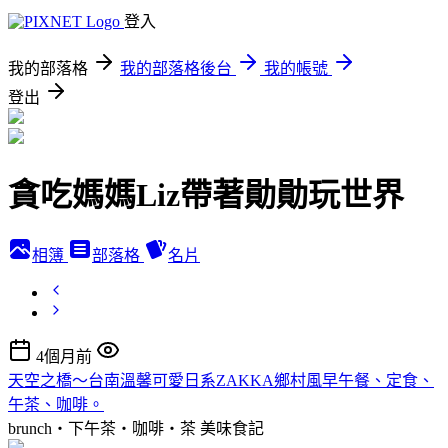
登入
我的部落格
我的部落格後台
我的帳號
登出
貪吃媽媽Liz帶著勛勛玩世界
相簿
部落格
名片
4個月前
天空之橋～台南溫馨可愛日系ZAKKA鄉村風早午餐、定食、
午茶、咖啡。
brunch‧下午茶‧咖啡‧茶
美味食記