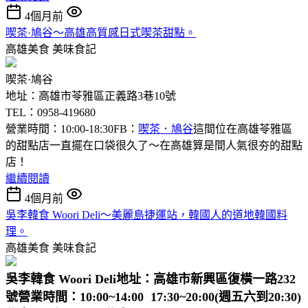
4個月前
喫茶·鳩谷～高雄高質感日式喫茶甜點。
高雄美食
美味食記
喫茶·鳩谷
地址：高雄市苓雅區正義路3巷10號
TEL：0958-419680
營業時間：10:00-18:30FB：
喫茶．鳩谷
這間位在高雄苓雅區
的甜點店一直擺在口袋很久了～在高雄算是間人氣很夯的甜點
店！
繼續閱讀
4個月前
吳李韓食 Woori Deli～美麗島捷運站，韓國人的道地韓國料
理。
高雄美食
美味食記
吳李韓食 Woori Deli
地址：高雄市新興區復橫一路232
號
營業時間：10:00~14:00 17:30~20:00(週五六到20:30)