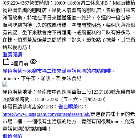
(06)229-4367營業時間：10:00~18:00(週二休息)FB：Meller被植
物包圍低調的咖啡店，是間人氣蠻高的咖啡店，曾經假日來客
滿而放棄，特地在平日來碰碰運氣～終於，幸運的一度包場！
順利吃到期待已久的戚風蛋糕！空間開放明亮，每個角落都很
有質感，坐下來就會捨不得離開～戚風蛋糕的口味有好多款，
在抹、伯爵茶及焙茶之間猶豫了好久，最後點了抹茶，其它留
給以後再訪！
繼續閱讀
4個月前
雀色喫茶～永樂市場二樓充滿童話氛圍的甜點咖啡。
brunch‧下午茶‧咖啡‧茶
美味食記
雀色喫茶地址：台南市中西區國華街三段123之188號永樂市場
2樓營業時間：15:00-22:00（五、六、日到23:00）
休假日請參考店家IGFB：
雀色喫茶
IG：
https://www.instagram.com/sunsetdessert.lab/
走進復古味十足的老
市場二樓，一個很有生活感的地方，竟然有間很跳tone、充滿
童話氛圍的甜點咖啡！
繼續閱讀