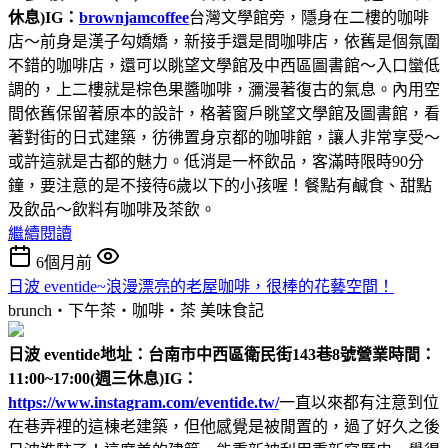
休息)
IG：
brownjamcoffee
台灣文學館旁，隱身在二樓的咖啡
店～前身是漢子勾嬌嬌，新接手還是間咖啡店，依舊是個氛圍
不錯的咖啡店，還可以眺望文學館及中西區圖書館～入口蠻低
調的，上二樓就是棕色果醬咖啡，瀰漫著復古的氣息。內用空
間依舊保留著原本的設計，格著窗戶眺望文學館及圖書館，看
著對街的日式建築，彷彿置身京都的咖啡館，讓人非常享受～
或許這就是古都的魅力。低消是一杯飲品，客滿時限時90分
鐘，要注意的是不接待6歲以下的小孩喔！餐點有鹹食、甜點
及飲品～飲料有咖啡及茶飲。
繼續閱讀
6個月前
日波 eventide~浪漫漂亮的老屋咖啡，很棒的花藝空間！
brunch‧下午茶‧咖啡‧茶
美味食記
日波 eventide
地址：台南市中西區衛民街143巷8號
營業時間：
11:00~17:00(週三休息)
IG：
https://www.instagram.com/eventide.tw/
一直以來都有注意到位
在巷弄裡的這棟老建築，但他感覺是被閒置的，過了好久之後