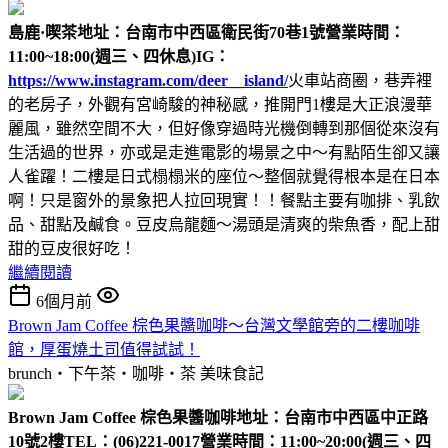
島鹿·喫茶
地址：台南市中西區衛民街70巷1號
營業時間：
11:00~18:00(週三、四休息)
IG：
https://www.instagram.com/deer__island/
火車站商圈，巷弄裡
的老房子，外觀有宮崎駿的神秘感，推開門1樓是大正浪漫華
麗風，雖然空間不大，但好像穿過時光機倒轉到那個從來沒有
生活過的世界，亦或是走進電影的場景之中～有點陌生卻又讓
人雀躍！二樓是日式榻榻米的座位～整個就覺得根本是在日本
啊！只是窗外的景象把人拉回現實！！餐點主要有咖排、乳飲
品、甜點及鹹食。豆皮烏龍麵～湯頭是清爽的柴魚香，配上甜
甜的豆皮很好吃！
繼續閱讀
6個月前
Brown Jam Coffee 棕色果醬咖啡～台灣文學館旁的二樓咖啡
館，厚蛋燒土司值得試試！
brunch‧下午茶‧咖啡‧茶
美味食記
Brown Jam Coffee 棕色果醬咖啡
地址：台南市中西區中正路
10號2樓
TEL：(06)221-0017
營業時間：11:00~20:00(週三、四