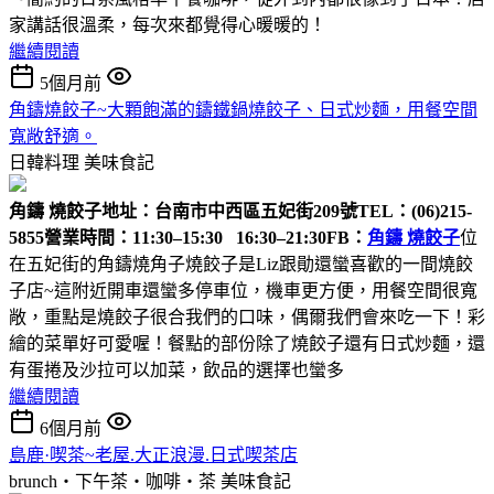
家講話很溫柔，每次來都覺得心暖暖的！
繼續閱讀
5個月前
角鑄燒餃子~大顆飽滿的鑄鐵鍋燒餃子、日式炒麵，用餐空間
寬敞舒適。
日韓料理
美味食記
角鑄 燒餃子
地址：台南市中西區五妃街209號
TEL：(06)215-
5855
營業時間：11:30–15:30 16:30–21:30
FB：
角鑄 燒餃子
位
在五妃街的角鑄燒角子燒餃子是Liz跟勛還蠻喜歡的一間燒餃
子店~這附近開車還蠻多停車位，機車更方便，用餐空間很寬
敞，重點是燒餃子很合我們的口味，偶爾我們會來吃一下！彩
繪的菜單好可愛喔！餐點的部份除了燒餃子還有日式炒麵，還
有蛋捲及沙拉可以加菜，飲品的選擇也蠻多
繼續閱讀
6個月前
島鹿·喫茶~老屋.大正浪漫.日式喫茶店
brunch‧下午茶‧咖啡‧茶
美味食記