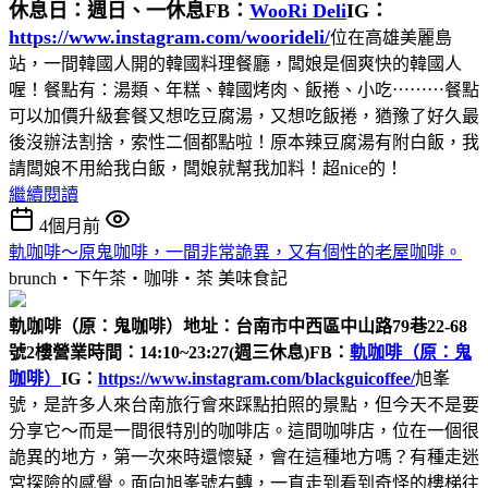
休息日：週日、一休息
FB：
WooRi Deli
IG：
https://www.instagram.com/woorideli/
位在高雄美麗島
站，一間韓國人開的韓國料理餐廳，闆娘是個爽快的韓國人
喔！餐點有：湯類、年糕、韓國烤肉、飯捲、小吃⋯⋯⋯餐點
可以加價升級套餐又想吃豆腐湯，又想吃飯捲，猶豫了好久最
後沒辦法割捨，索性二個都點啦！原本辣豆腐湯有附白飯，我
請闆娘不用給我白飯，闆娘就幫我加料！超nice的！
繼續閱讀
4個月前
軌咖啡～原鬼咖啡，一間非常詭異，又有個性的老屋咖啡。
brunch‧下午茶‧咖啡‧茶
美味食記
軌咖啡（原：鬼咖啡）
地址：台南市中西區中山路79巷22-68
號2樓
營業時間：14:10~23:27(週三休息)
FB：
軌咖啡（原：鬼
咖啡）
IG：
https://www.instagram.com/blackguicoffee/
旭峯
號，是許多人來台南旅行會來踩點拍照的景點，但今天不是要
分享它～而是一間很特別的咖啡店。這間咖啡店，位在一個很
詭異的地方，第一次來時還懷疑，會在這種地方嗎？有種走迷
宮探險的感覺。面向旭峯號右轉，一直走到看到奇怪的樓梯往