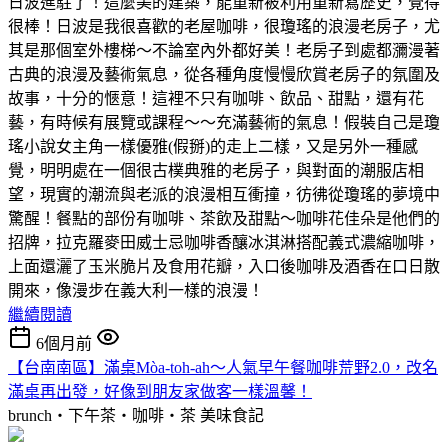
日波進駐了！這麼美的建築，能重新被利用重新寫歷史，覺得
很棒！日波是我很喜歡的老屋咖啡，很瓊瑤的浪漫老房子，尤
其是那個室外樓梯～不論室內外都好美！老房子到處都瀰漫著
古典的浪漫及藝術氣息，從各種角度慢慢欣賞老房子的氛圍及
故事，十分的愜意！這裡不只有咖啡、飲品、甜點，還有花
藝，有時候有展覽或課程～～充滿藝術的氣息！假裝自己是瓊
瑤小說女主角一樣優雅(假掰)的走上二樣，又是另外一種感
覺，明明處在一個很古樸典雅的老房子，與對面的潮服店相
望，現實的潮流與老派的浪漫相互衝撞，彷彿從瓊瑤的夢境中
驚醒！餐點的部份有咖啡、茶飲及甜點～咖啡花佳朵是他們的
招牌，拉克羅麥田威士忌咖啡香釀冰淇淋搭配義式濃縮咖啡，
上面還灑了玉米脆片及食用花瓣，入口後咖啡及酒香在口日散
開來，像漫步在義大利一樣的浪漫！
繼續閱讀
6個月前
【台南南區】滿桌Mòa-toh-ah～人氣早午餐咖啡荒野2.0，改名
滿桌再出發，好像到朋友家做客一樣溫馨！
brunch‧下午茶‧咖啡‧茶
美味食記