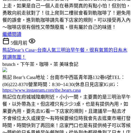
上走，如果是自己一個人走在巷弄間真的有點小怕！但別怕，
勇敢向前走就對了！往上爬到二樓就會看到軌咖啡了！避免用
餐的誤會，進到軌咖啡請先看下店家的規則，可以接受再入內
～咖啡店很有個性又帶頹廢風，很有屬於自己的味道！
繼續閱讀
5個月前
熊記Bear’s Casa~台南人氣三明治早午餐，很有氣質的日糸木
質調氛圍！
brunch‧下午茶‧咖啡‧茶
美味食記
熊記 Bear’s Casa地址：台南市中西區青年路132巷6號TEL：
(06)222-8370營業時間：8:30~14:30(休息日見店家IG)IG：
https://www.instagram.com/the.bears.casa
熊記位在府城城隍廟附近，小小一間，主要賣的是三明治早午
餐，以外帶為主。但店裡只有少少3桌，也是有提供內用，如
果要內用，要先去IG看一下店家的規則，且建議早一點去才
不會候位太久或撲空～有時候要候位時我會先去逛東市場打發
時間，時間快到了再回來！店家門口也是有提供椅子可以等候
～簡約的日系風格早午餐咖啡，從外到內都很像到了日本！店