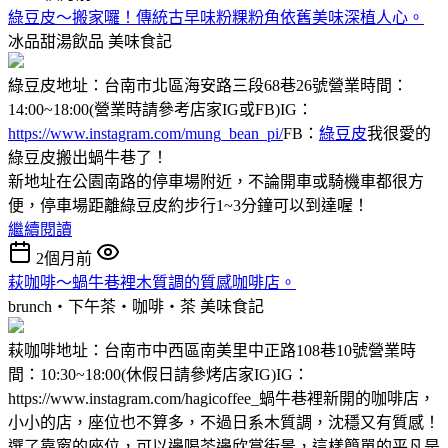
綠豆皮～搬家囉！傳統古早味粉粿粉角依舊美味深植人心。
冰品甜湯飲品
美味食記
綠豆皮地址：台南市北區海安路三段68巷26號營業時間：
14:00~18:00(營業時請參考店家IG或FB)IG：
https://www.instagram.com/mung_bean_pi/
FB：
綠豆皮
我很愛的
綠豆皮搬出蝸牛巷了！
新地址在公園南路的停車場附近，不論開車或騎機車都很方
便，停車場距離綠豆皮約步行1~3分鐘可以到達喔！
繼續閱讀
2個月前
萩咖啡～蝸牛巷裡木質調的質感咖啡店。
brunch‧下午茶‧咖啡‧茶
美味食記
萩咖啡地址：台南市中西區南美里中正路108巷10號營業時
間：10:30~18:00(休假日請參烤店家IG)IG：
https://www.instagram.com/hagicoffee_蝸牛巷裡新開的咖啡店，
小小的店，座位也不算多，不過日系木質調，沈穩又有質感！
選了靠窗的座位，可以邊喝茶邊欣賞街景，這樣簡單的平凡是