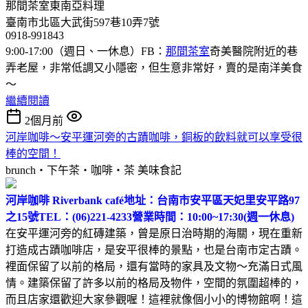
那間茶室東南亞料理
臺南市北區大武街597巷10弄7號
0918-991843
9:00-17:00（週日、一休息）FB：
那間茶室
奇美醫院附近的巷
弄老屋，非常低調又小隱密，但生意非常好，賣的是南洋美食
～
繼續閱讀
2個月前
河岸咖啡～安平運河旁的古蹟咖啡，銅板的飲料就可以享受很
棒的空間！
brunch‧下午茶‧咖啡‧茶
美味食記
河岸咖啡 Riverbank café
地址：台南市安平區天妃里安平路97
之15號
TEL：(06)221-4233
營業時間：10:00~17:30(週一休息)
在安平運河旁的紅磚建築，曾是原日治時期的海關，現在重新
打造成古蹟咖啡店，是安平很棒的景點，也是台南市定古蹟。
裡面保留了以前的格局，還有當時的家具及文物～充滿日式風
情。建築保留了許多以前的格局及物件，空間的氛圍超棒的，
而且店家還歡迎大家參觀喔！這裡就像個小小的博物館啊！這