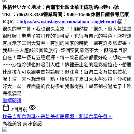
性格せいかく
地址：台南市北區北華里成功路68巷4-5號
TEL：(06)223-3330
營業時間：9:00~16:00(休假日請參考店家
IG)
IG：
https://www.instagram.com/tainan_singlebrunch
開了
很久的早午餐，我也很久沒來了！雖然開了很久，但人氣還是
很旺喔！老房子被打理的很可愛，也很有自己的特色，店裡還
有展示了二個大背包，有別的國家的時間，還有許多旅遊書，
我想~主人應該很喜歡旅行~整個空間雖然不大，但簡單且很
自在！早午餐有五種選擇，每一款看起來都很好吃，想吃一輪
～～沙拉冷麵也好吸引人喔！這裡最出名的是彩繪拉花～想要
什麼拉花可以跟老闆討論喔！但注意！每週二沒有提供拉花
喔！這一天～想清爽一點，所以點了夏日大木盤沙拉，沙拉碗
好大一盆，裡面擺的食材多到我懶得數！豐盛到被嚇著了！吃
完很滿足！
繼續閱讀
2個月前
找是吉和食珈琲～高雄美術館週邊，和洋食早午餐。
高雄美食
美味食記