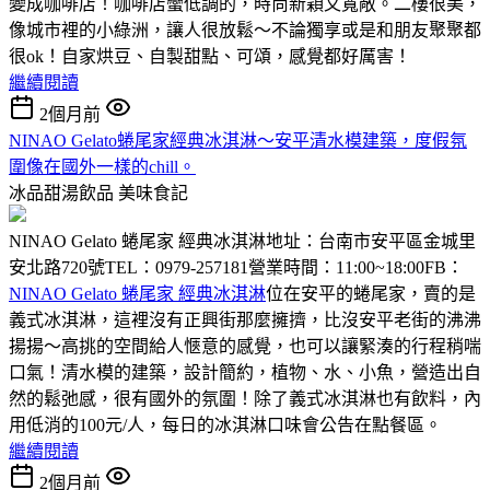
變成咖啡店！咖啡店蠻低調的，時尚新穎又寬敞。二樓很美，
像城市裡的小綠洲，讓人很放鬆～不論獨享或是和朋友聚聚都
很ok！自家烘豆、自製甜點、可頌，感覺都好厲害！
繼續閱讀
2個月前
NINAO Gelato蜷尾家經典冰淇淋～安平清水模建築，度假氛
圍像在國外一樣的chill。
冰品甜湯飲品
美味食記
NINAO Gelato 蜷尾家 經典冰淇淋地址：台南市安平區金城里
安北路720號TEL：0979-257181營業時間：11:00~18:00FB：
NINAO Gelato 蜷尾家 經典冰淇淋
位在安平的蜷尾家，賣的是
義式冰淇淋，這裡沒有正興街那麼擁擠，比沒安平老街的沸沸
揚揚～高挑的空間給人愜意的感覺，也可以讓緊湊的行程稍喘
口氣！清水模的建築，設計簡約，植物、水、小魚，營造出自
然的鬆弛感，很有國外的氛圍！除了義式冰淇淋也有飲料，內
用低消的100元/人，每日的冰淇淋口味會公告在點餐區。
繼續閱讀
2個月前