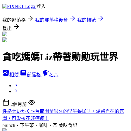
登入
我的部落格
我的部落格後台
我的帳號
登出
貪吃媽媽Liz帶著勛勛玩世界
相簿
部落格
名片
2個月前
性格せいかく～台南開業很久的早午餐咖啡，溫馨自在的氛
圍，可愛拉花好療癒！
brunch‧下午茶‧咖啡‧茶
美味食記