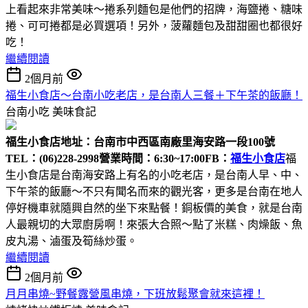
上看起來非常美味～捲系列麵包是他們的招牌，海鹽捲、糖味
捲、可可捲都是必買選項！另外，菠蘿麵包及甜甜圈也都很好
吃！
繼續閱讀
2個月前
福生小食店～台南小吃老店，是台南人三餐＋下午茶的飯廳！
台南小吃
美味食記
福生小食店
地址：台南市中西區南廠里海安路一段100號
TEL：(06)228-2998
營業時間：6:30~17:00
FB：
福生小食店
福
生小食店是台南海安路上有名的小吃老店，是台南人早、中、
下午茶的飯廳～不只有聞名而來的觀光客，更多是台南在地人
停好機車就隨興自然的坐下來點餐！銅板價的美食，就是台南
人最親切的大眾廚房啊！來張大合照～點了米糕、肉燥飯、魚
皮丸湯、滷蛋及筍絲炒蛋。
繼續閱讀
2個月前
月月串燒~野餐露營風串燒，下班放鬆聚會就來這裡！