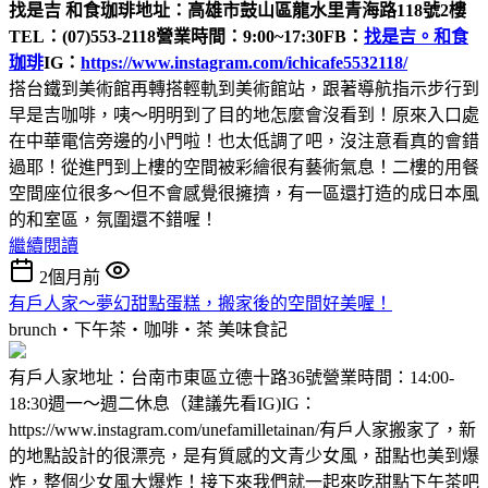
找是吉 和食珈琲
地址：高雄市鼓山區龍水里青海路118號2樓
TEL：(07)553-2118
營業時間：9:00~17:30
FB：
找是吉。和食
珈琲
IG：
https://www.instagram.com/ichicafe5532118/
搭台鐵到美術館再轉搭輕軌到美術館站，跟著導航指示步行到
早是吉咖啡，咦～明明到了目的地怎麼會沒看到！原來入口處
在中華電信旁邊的小門啦！也太低調了吧，沒注意看真的會錯
過耶！從進門到上樓的空間被彩繪很有藝術氣息！二樓的用餐
空間座位很多～但不會感覺很擁擠，有一區還打造的成日本風
的和室區，氛圍還不錯喔！
繼續閱讀
2個月前
有戶人家～夢幻甜點蛋糕，搬家後的空間好美喔！
brunch‧下午茶‧咖啡‧茶
美味食記
有戶人家地址：台南市東區立德十路36號營業時間：14:00-
18:30週一～週二休息（建議先看IG)IG：
https://www.instagram.com/unefamilletainan/有戶人家搬家了，新
的地點設計的很漂亮，是有質感的文青少女風，甜點也美到爆
炸，整個少女風大爆炸！接下來我們就一起來吃甜點下午茶吧