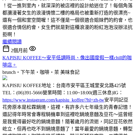
！從一進到室內，就深深的被店裡的設計給迷住了！每個角落
都瀰漫著女生的浪漫情懷二樓的格局也被重新打造的很漂亮~
還有一個和室空間喔！這不僅是一個很適合姐妹們的約會，也
很適合情侶約會，女生們就是對這種浪漫的粉紅泡泡沒辦法抗
拒啊！
繼續閱讀
2個月前
KAPISIU KOFFEE～安平低調時尚、像出國度假一樣chill的咖
啡店。
brunch‧下午茶‧咖啡‧茶
美味食記
KAPISIU KOFFEE地址：台南市安平區王城里安北路425號
TEL：(06)391-5666營業時間：11:00~18:00(週三休息)IG：
https://www.instagram.com/kapisiu_koffee/?hl=zh-tw
安平同記豆
花旁原本是松霖鍋燒，這裡，有許多六七年級生的青春記憶！
還記得年時常會專程騎機車到這裡吃鍋燒意麵及豆花～這曾經
是我覺得最好吃的鍋燒意麵！隨著歲月的流逝，同記豆花依然
屹立，但再也吃不到鍋燒意麵了！當年最愛的鍋燒意麵，轉型