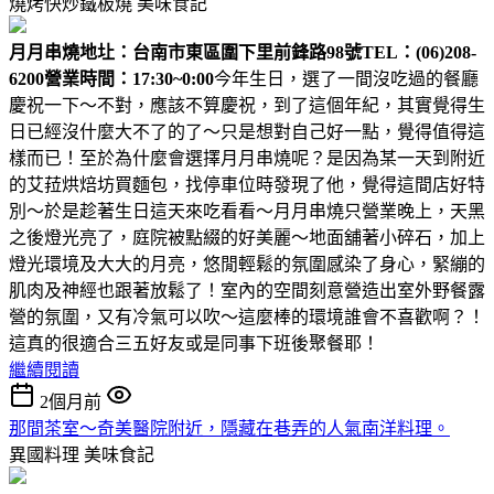
燒烤快炒鐵板燒
美味食記
月月串燒
地圵：台南市東區圍下里前鋒路98號
TEL：(06)208-
6200
營業時間：17:30~0:00
今年生日，選了一間沒吃過的餐廳
慶祝一下～不對，應該不算慶祝，到了這個年紀，其實覺得生
日已經沒什麼大不了的了～只是想對自己好一點，覺得值得這
樣而已！至於為什麼會選擇月月串燒呢？是因為某一天到附近
的艾菈烘焙坊買麵包，找停車位時發現了他，覺得這間店好特
別～於是趁著生日這天來吃看看～月月串燒只營業晚上，天黑
之後燈光亮了，庭院被點綴的好美麗～地面舖著小碎石，加上
燈光環境及大大的月亮，悠閒輕鬆的氛圍感染了身心，緊繃的
肌肉及神經也跟著放鬆了！室內的空間刻意營造出室外野餐露
營的氛圍，又有冷氣可以吹～這麼棒的環境誰會不喜歡啊？！
這真的很適合三五好友或是同事下班後聚餐耶！
繼續閱讀
2個月前
那間茶室～奇美醫院附近，隱藏在巷弄的人氣南洋料理。
異國料理
美味食記