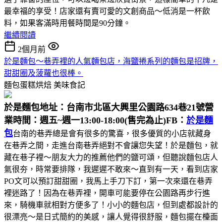
最幸福的享受！店家還有賣可愛的文創商品～低消是一杯飲
料，如果客滿時用餐時間是90分鐘。
繼續閱讀
2個月前
於是麵包～巷弄裡的人氣麵包店，海鹽捲系列的麵包是招牌，
甜甜圈及菠蘿也很棒。
麵包蛋糕烘焙
美味食記
於是麵包
地址：台南市北區大興里公園路634巷21號
營
業時間：週五~週一13:00-18:00(售完為止)
FB：
於是麵
包
台南的巷弄總是會有很多的驚喜，很多優質的小店就藏身
在巷弄之間，走進台南巷弄絕對不會讓您失望！於是麵包，就
藏在巷子裡～朋友大力的推薦他們的鹽可頌，但聽說麵包店人
氣很夯，時常要排隊，我遲遲不敢來～直到有一天，看到店家
PO文可以預訂甜甜圈，我馬上手刀下訂，第一次來還在巷弄
裡迷路了！因為在巷弄裡，開車可能要停在公園路再步行進
來，騎機車就相對方便多了！小小的麵包店，但到處都設計的
很漂亮～是日式簡約的美感，讓人覺得很舒服，麵包擺在檯面