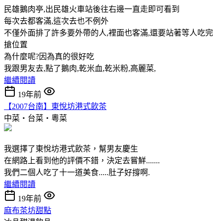
民雄鵝肉亭,出民雄火車站後往右邊一直走即可看到
每次去都客滿,這次去也不例外
不僅外面排了許多要外帶的人,裡面也客滿,還要站著等人吃完
搶位置
為什麼呢?因為真的很好吃
我跟男友去,點了鵝肉,乾米血,乾米粉,高麗菜,
繼續閱讀
19年前
【2007台南】東悅坊港式飲茶
中菜‧台菜‧粵菜
我選擇了東悅坊港式飲茶，幫男友慶生
在網路上看到他的評價不錯，決定去嘗鮮.......
我們二個人吃了十一道美食.....肚子好撐啊.
繼續閱讀
19年前
麻布茶坊甜點