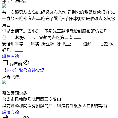
冰品甜湯飲品
有一次跟男友去高雄,經過麻布茶坊,看到它的甜點好像很好吃,
一直想去吃都沒去.....吃完了饕公+芋仔冰後還是很想去吃其它
東西
但是太飽了....去小逛一下新光三越後就殺到麻布茶坊去吃
但.........還好..........不會想再去吃第二次........
安倍川年糕.......年糕+綠豆粉+糖+紅豆...........還好.........沒想像
好吃............
繼續閱讀
19年前
【2007】饕公麻辣火鍋
火鍋.簡餐
饕公麻辣火鍋
台南市民權路及北門圓環交叉口
以前經過那間沒有招牌的店，總是看到很多人在排隊等待
繼續閱讀