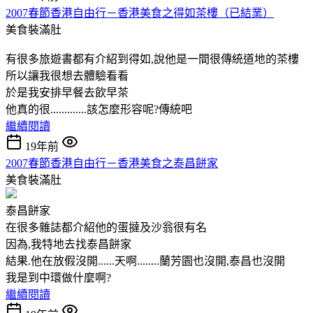
2007春節香港自由行－香港美食之得如茶樓（已結業）
美食裝滿肚
有很多旅遊書都有介紹到得如,說他是一間很傳統道地的茶樓
所以讓我很想去體驗看看
於是我安排早餐去飲早茶
他真的很.............該怎麼形容呢?傳統吧
繼續閱讀
19年前
2007春節香港自由行－香港美食之泰昌餅家
美食裝滿肚
泰昌餅家
在很多雜誌都介紹他的蛋撻及沙翁很有名
因為,我特地去找泰昌餅家
結果.他在放假沒開......天啊........蘭芳園也沒開,泰昌也沒開
我是到中環做什麼啊?
繼續閱讀