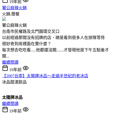
19年前
饕公麻辣火鍋
火鍋.簡餐
饕公麻辣火鍋
台南市民權路及北門圓環交叉口
以前經過那間沒有招牌的店，總是看到很多人在排隊等待
很好奇到底裡面在賣什麼？
每次想去吃吃看.....他都還沒開.......才發現他是下午五點後才
開...
繼續閱讀
19年前
【2007台南】太陽牌冰品～走過半世紀的老冰店
冰品甜湯飲品
太陽牌冰品
繼續閱讀
19年前