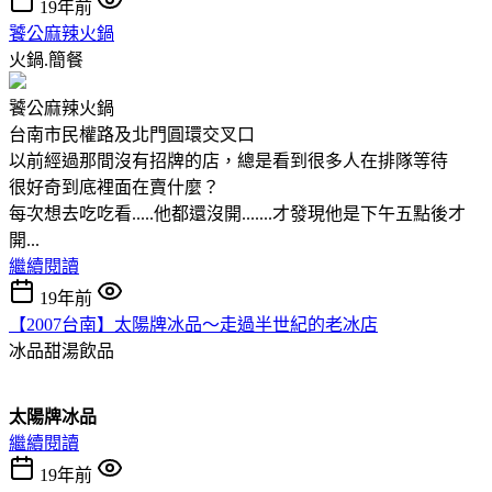
19年前
饕公麻辣火鍋
火鍋.簡餐
饕公麻辣火鍋
台南市民權路及北門圓環交叉口
以前經過那間沒有招牌的店，總是看到很多人在排隊等待
很好奇到底裡面在賣什麼？
每次想去吃吃看.....他都還沒開.......才發現他是下午五點後才
開...
繼續閱讀
19年前
【2007台南】太陽牌冰品～走過半世紀的老冰店
冰品甜湯飲品
太陽牌冰品
繼續閱讀
19年前