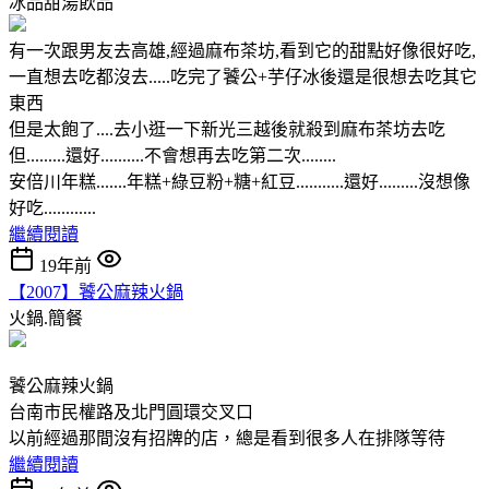
冰品甜湯飲品
有一次跟男友去高雄,經過麻布茶坊,看到它的甜點好像很好吃,
一直想去吃都沒去.....吃完了饕公+芋仔冰後還是很想去吃其它
東西
但是太飽了....去小逛一下新光三越後就殺到麻布茶坊去吃
但.........還好..........不會想再去吃第二次........
安倍川年糕.......年糕+綠豆粉+糖+紅豆...........還好.........沒想像
好吃............
繼續閱讀
19年前
【2007】饕公麻辣火鍋
火鍋.簡餐
饕公麻辣火鍋
台南市民權路及北門圓環交叉口
以前經過那間沒有招牌的店，總是看到很多人在排隊等待
繼續閱讀