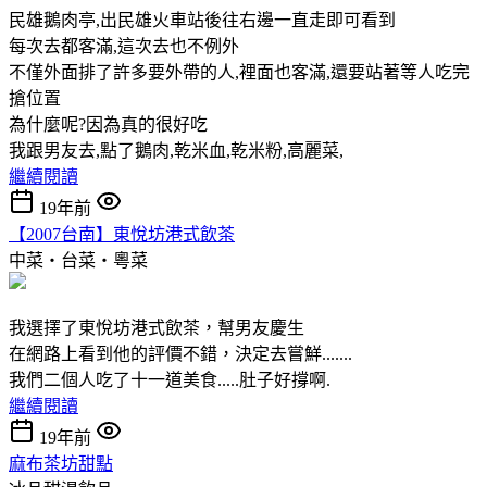
民雄鵝肉亭,出民雄火車站後往右邊一直走即可看到
每次去都客滿,這次去也不例外
不僅外面排了許多要外帶的人,裡面也客滿,還要站著等人吃完
搶位置
為什麼呢?因為真的很好吃
我跟男友去,點了鵝肉,乾米血,乾米粉,高麗菜,
繼續閱讀
19年前
【2007台南】東悅坊港式飲茶
中菜‧台菜‧粵菜
我選擇了東悅坊港式飲茶，幫男友慶生
在網路上看到他的評價不錯，決定去嘗鮮.......
我們二個人吃了十一道美食.....肚子好撐啊.
繼續閱讀
19年前
麻布茶坊甜點