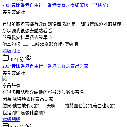
2007春節香港自由行－香港美食之得如茶樓（已結業）
美食裝滿肚
有很多旅遊書都有介紹到得如,說他是一間很傳統道地的茶樓
所以讓我很想去體驗看看
於是我安排早餐去飲早茶
他真的很.............該怎麼形容呢?傳統吧
繼續閱讀
19年前
2007春節香港自由行－香港美食之泰昌餅家
美食裝滿肚
泰昌餅家
在很多雜誌都介紹他的蛋撻及沙翁很有名
因為,我特地去找泰昌餅家
結果.他在放假沒開......天啊........蘭芳園也沒開,泰昌也沒開
我是到中環做什麼啊?
繼續閱讀