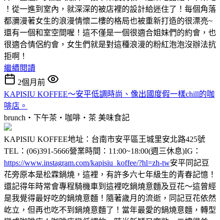
！從一進到室內，就深深的被店裡的設計給迷住了！每個角落
都瀰漫著女生的浪漫情懷二樓的格局也被重新打造的很漂亮~
還有一個和室空間喔！這不僅是一個很適合姐妹們的約會，也
很適合情侶約會，女生們就是對這種浪漫的粉紅泡泡沒辦法抗
拒啊！
繼續閱讀
2個月前
KAPISIU KOFFEE～安平低調時尚、像出國度假一樣chill的咖
啡店。
brunch‧下午茶‧咖啡‧茶
美味食記
KAPISIU KOFFEE地址：台南市安平區王城里安北路425號
TEL：(06)391-5666營業時間：11:00~18:00(週三休息)IG：
https://www.instagram.com/kapisiu_koffee/?hl=zh-tw
安平同記豆
花旁原本是松霖鍋燒，這裡，有許多六七年級生的青春記憶！
還記得年時常會專程騎機車到這裡吃鍋燒意麵及豆花～這曾經
是我覺得最好吃的鍋燒意麵！隨著歲月的流逝，同記豆花依然
屹立，但再也吃不到鍋燒意麵了！當年最愛的鍋燒意麵，轉型