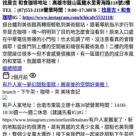
找是吉 和食珈琲
地址：高雄市鼓山區龍水里青海路118號2樓
TEL：(07)553-2118
營業時間：9:00~17:30
FB：
找是吉。和食
珈琲
IG：
https://www.instagram.com/ichicafe5532118/
搭台鐵到美術館再轉搭輕軌到美術館站，跟著導航指示步行到
早是吉咖啡，咦～明明到了目的地怎麼會沒看到！原來入口處
在中華電信旁邊的小門啦！也太低調了吧，沒注意看真的會錯
過耶！從進門到上樓的空間被彩繪很有藝術氣息！二樓的用餐
空間座位很多～但不會感覺很擁擠，有一區還打造的成日本風
的和室區，氛圍還不錯喔！
繼續閱讀
2個月前
有戶人家～夢幻甜點蛋糕，搬家後的空間好美喔！
brunch‧下午茶‧咖啡‧茶
美味食記
有戶人家地址：台南市東區立德十路36號營業時間：14:00-
18:30週一～週二休息（建議先看IG)IG：
https://www.instagram.com/unefamilletainan/有戶人家搬家了，新
的地點設計的很漂亮，是有質感的文青少女風，甜點也美到爆
炸，整個少女風大爆炸！接下來我們就一起來吃甜點下午茶吧