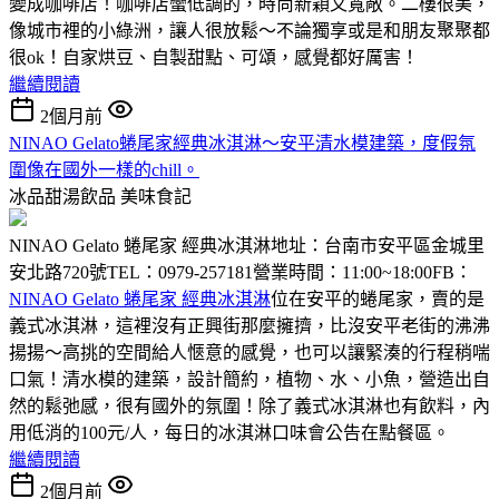
變成咖啡店！咖啡店蠻低調的，時尚新穎又寬敞。二樓很美，
像城市裡的小綠洲，讓人很放鬆～不論獨享或是和朋友聚聚都
很ok！自家烘豆、自製甜點、可頌，感覺都好厲害！
繼續閱讀
2個月前
NINAO Gelato蜷尾家經典冰淇淋～安平清水模建築，度假氛
圍像在國外一樣的chill。
冰品甜湯飲品
美味食記
NINAO Gelato 蜷尾家 經典冰淇淋地址：台南市安平區金城里
安北路720號TEL：0979-257181營業時間：11:00~18:00FB：
NINAO Gelato 蜷尾家 經典冰淇淋
位在安平的蜷尾家，賣的是
義式冰淇淋，這裡沒有正興街那麼擁擠，比沒安平老街的沸沸
揚揚～高挑的空間給人愜意的感覺，也可以讓緊湊的行程稍喘
口氣！清水模的建築，設計簡約，植物、水、小魚，營造出自
然的鬆弛感，很有國外的氛圍！除了義式冰淇淋也有飲料，內
用低消的100元/人，每日的冰淇淋口味會公告在點餐區。
繼續閱讀
2個月前