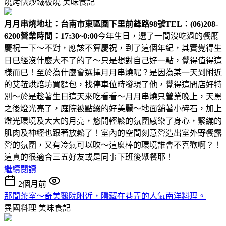
燒烤快炒鐵板燒
美味食記
月月串燒
地圵：台南市東區圍下里前鋒路98號
TEL：(06)208-
6200
營業時間：17:30~0:00
今年生日，選了一間沒吃過的餐廳
慶祝一下～不對，應該不算慶祝，到了這個年紀，其實覺得生
日已經沒什麼大不了的了～只是想對自己好一點，覺得值得這
樣而已！至於為什麼會選擇月月串燒呢？是因為某一天到附近
的艾菈烘焙坊買麵包，找停車位時發現了他，覺得這間店好特
別～於是趁著生日這天來吃看看～月月串燒只營業晚上，天黑
之後燈光亮了，庭院被點綴的好美麗～地面舖著小碎石，加上
燈光環境及大大的月亮，悠閒輕鬆的氛圍感染了身心，緊繃的
肌肉及神經也跟著放鬆了！室內的空間刻意營造出室外野餐露
營的氛圍，又有冷氣可以吹～這麼棒的環境誰會不喜歡啊？！
這真的很適合三五好友或是同事下班後聚餐耶！
繼續閱讀
2個月前
那間茶室～奇美醫院附近，隱藏在巷弄的人氣南洋料理。
異國料理
美味食記