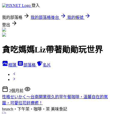
登入
我的部落格
我的部落格後台
我的帳號
登出
貪吃媽媽Liz帶著勛勛玩世界
相簿
部落格
名片
2個月前
性格せいかく～台南開業很久的早午餐咖啡，溫馨自在的氛
圍，可愛拉花好療癒！
brunch‧下午茶‧咖啡‧茶
美味食記