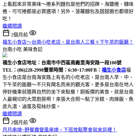
上看起來非常美味～捲系列麵包是他們的招牌，海鹽捲、糖味
捲、可可捲都是必買選項！另外，菠蘿麵包及甜甜圈也都很好
吃！
繼續閱讀
2個月前
福生小食店～台南小吃老店，是台南人三餐＋下午茶的飯廳！
台南小吃
美味食記
福生小食店
地址：台南市中西區南廠里海安路一段100號
TEL：(06)228-2998
營業時間：6:30~17:00
FB：
福生小食店
福
生小食店是台南海安路上有名的小吃老店，是台南人早、中、
下午茶的飯廳～不只有聞名而來的觀光客，更多是台南在地人
停好機車就隨興自然的坐下來點餐！銅板價的美食，就是台南
人最親切的大眾廚房啊！來張大合照～點了米糕、肉燥飯、魚
皮丸湯、滷蛋及筍絲炒蛋。
繼續閱讀
2個月前
月月串燒~野餐露營風串燒，下班放鬆聚會就來這裡！