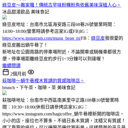
綠豆皮～搬家囉！傳統古早味粉粿粉角依舊美味深植人心。
冰品甜湯飲品
美味食記
綠豆皮地址：台南市北區海安路三段68巷26號營業時間：
14:00~18:00(營業時請參考店家IG或FB)IG：
https://www.instagram.com/mung_bean_pi/
FB：
綠豆皮
我很愛的
綠豆皮搬出蝸牛巷了！
新地址在公園南路的停車場附近，不論開車或騎機車都很方
便，停車場距離綠豆皮約步行1~3分鐘可以到達喔！
繼續閱讀
2個月前
萩咖啡～蝸牛巷裡木質調的質感咖啡店。
brunch‧下午茶‧咖啡‧茶
美味食記
萩咖啡地址：台南市中西區南美里中正路108巷10號營業時
間：10:30~18:00(休假日請參烤店家IG)IG：
https://www.instagram.com/hagicoffee_蝸牛巷裡新開的咖啡店，
小小的店，座位也不算多，不過日系木質調，沈穩又有質感！
選了靠窗的座位，可以邊喝茶邊欣賞街景，這樣簡單的平凡是