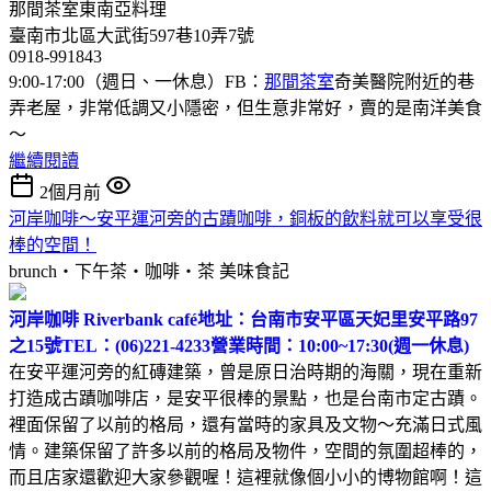
那間茶室東南亞料理
臺南市北區大武街597巷10弄7號
0918-991843
9:00-17:00（週日、一休息）FB：
那間茶室
奇美醫院附近的巷
弄老屋，非常低調又小隱密，但生意非常好，賣的是南洋美食
～
繼續閱讀
2個月前
河岸咖啡～安平運河旁的古蹟咖啡，銅板的飲料就可以享受很
棒的空間！
brunch‧下午茶‧咖啡‧茶
美味食記
河岸咖啡 Riverbank café
地址：台南市安平區天妃里安平路97
之15號
TEL：(06)221-4233
營業時間：10:00~17:30(週一休息)
在安平運河旁的紅磚建築，曾是原日治時期的海關，現在重新
打造成古蹟咖啡店，是安平很棒的景點，也是台南市定古蹟。
裡面保留了以前的格局，還有當時的家具及文物～充滿日式風
情。建築保留了許多以前的格局及物件，空間的氛圍超棒的，
而且店家還歡迎大家參觀喔！這裡就像個小小的博物館啊！這