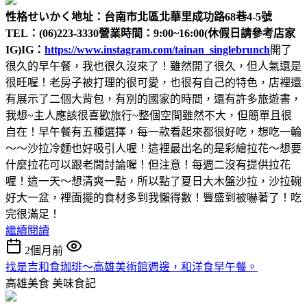
性格せいかく
地址：台南市北區北華里成功路68巷4-5號
TEL：(06)223-3330
營業時間：9:00~16:00(休假日請參考店家
IG)
IG：
https://www.instagram.com/tainan_singlebrunch
開了
很久的早午餐，我也很久沒來了！雖然開了很久，但人氣還是
很旺喔！老房子被打理的很可愛，也很有自己的特色，店裡還
有展示了二個大背包，有別的國家的時間，還有許多旅遊書，
我想~主人應該很喜歡旅行~整個空間雖然不大，但簡單且很
自在！早午餐有五種選擇，每一款看起來都很好吃，想吃一輪
～～沙拉冷麵也好吸引人喔！這裡最出名的是彩繪拉花～想要
什麼拉花可以跟老闆討論喔！但注意！每週二沒有提供拉花
喔！這一天～想清爽一點，所以點了夏日大木盤沙拉，沙拉碗
好大一盆，裡面擺的食材多到我懶得數！豐盛到被嚇著了！吃
完很滿足！
繼續閱讀
2個月前
找是吉和食珈琲～高雄美術館週邊，和洋食早午餐。
高雄美食
美味食記