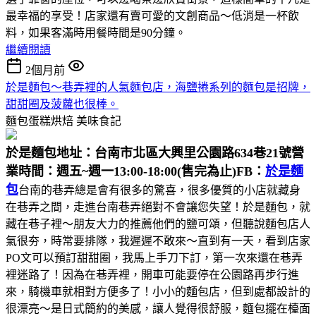
最幸福的享受！店家還有賣可愛的文創商品～低消是一杯飲
料，如果客滿時用餐時間是90分鐘。
繼續閱讀
2個月前
於是麵包～巷弄裡的人氣麵包店，海鹽捲系列的麵包是招牌，
甜甜圈及菠蘿也很棒。
麵包蛋糕烘焙
美味食記
於是麵包
地址：台南市北區大興里公園路634巷21號
營
業時間：週五~週一13:00-18:00(售完為止)
FB：
於是麵
包
台南的巷弄總是會有很多的驚喜，很多優質的小店就藏身
在巷弄之間，走進台南巷弄絕對不會讓您失望！於是麵包，就
藏在巷子裡～朋友大力的推薦他們的鹽可頌，但聽說麵包店人
氣很夯，時常要排隊，我遲遲不敢來～直到有一天，看到店家
PO文可以預訂甜甜圈，我馬上手刀下訂，第一次來還在巷弄
裡迷路了！因為在巷弄裡，開車可能要停在公園路再步行進
來，騎機車就相對方便多了！小小的麵包店，但到處都設計的
很漂亮～是日式簡約的美感，讓人覺得很舒服，麵包擺在檯面