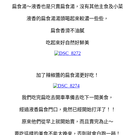
扁食湯～液香也是只賣扁食湯，沒有其他主食及小菜
液香的扁食湯湯頭喝起來較濃一些些，
扁食香滑不油膩
吃起來好自然好鮮美
加了辣椒醬的扁食湯更好吃！
我們吃完扁吃去開車準備去吃下一間美食，
經過液香扁食門口，竟然已經開始打洋了！！
原來他們從早上就開始賣，而且賣完為止～
要吃這樣的美食不能太晚來，否則就會白跑一趟！