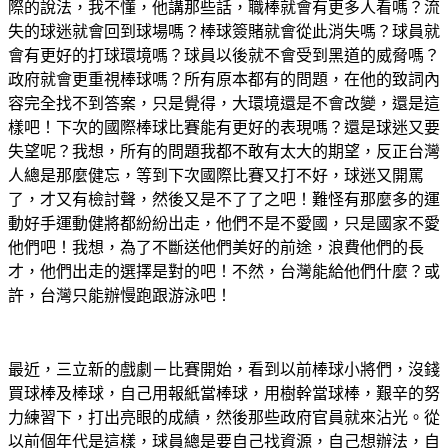
際的說法，我不懂，他講那些話，職棒就會有更多人看嗎？流
失的球迷就會回到球場嗎？棒球簽賭就會從此消失嗎？球員就
會有更好的打球環境嗎？球員以後就不會受到黑道的威脅嗎？
政府就會更重視棒球嗎？所有原本都有的問題，在他的致詞內
容完全找不到答案，只是覺得，大環境還是不會改變，還是這
樣吧！下次的國際棒球比賽能有更好的表現嗎？還是球迷又要
失望呢？我想，所有的問題我都不敢有太大的期望，反正台灣
人總是那麼健忘，等到下次國際比賽又打不好，球迷又開罵
了，才又有檢討聲，然後又是不了了之吧！難怪有那麼多的運
動好手運動健將都紛紛出走，他們不是不愛國，只是國家不愛
他們吧！我想，為了不斷送他們美好的前途，浪費他們的長
才，他們出走的選擇是對的吧！不然，台灣能給他們什麼？或
許，台灣只能辦慢跑跟游泳吧！
最近，三立新的戲劇－比賽開始，看到以前棒球小將們，沒錢
買球棒及棒球，自己用報紙當棒球，用樹幹當球棒，艱辛的努
力練習下，打出亮眼的成績，然後那些政府官員就來沾光。從
以前個年代是這樣，球員總是要自己找資源，自己想辦法，自