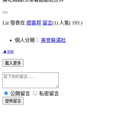
Liz 發表在
痞客邦
留言
(1)
人氣(
193
)
個人分類：
美食裝滿肚
▲top
載入更多
公開留言
私密留言
發佈留言