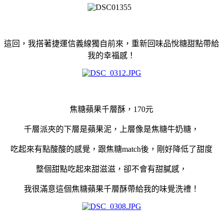
這回，我搭著捷運信義線獨自前來，重新回味品悅糖甜點帶給
我的幸福感！
焦糖蘋果千層酥，170元
千層派夾的下層是蘋果泥，上層像是焦糖牛奶糖，
吃起來有點酸酸的感覺，跟焦糖match後，剛好降低了甜度
整個甜點吃起來甜滋滋，卻不會有甜膩感，
我很滿意這個焦糖蘋果千層酥帶給我的味覺洗禮！