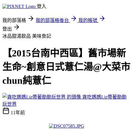
登入
我的部落格
我的部落格後台
我的帳號
登出
冰品甜湯飲品
美味食記
【2015台南中西區】舊市場新
生命~創意日式薏仁湯@大菜市
chun純薏仁
貪吃媽媽Liz帶著勛勛
玩世界
11年前