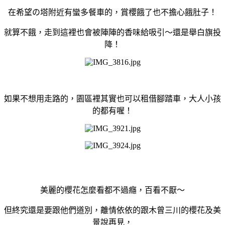
在希望の塔附近有蠻多餐車的，賞櫻餓了也不擔心餓肚子！
就算不餓，走到這裡也會被陣陣的香味給吸引～還是舉白旗投
降！
如果不想用走路的，園區裡其實也可以租借腳踏車，大人小孩
的都有喔！
美麗的櫻花怎麼看都不過癮，百看不厭～
但終究還是要跟他們道別，離情依依的跟木曾三川的櫻花及美
景說再見，