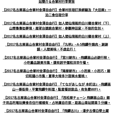
站簡介＆合掌村行李寄放
【2017名古屋高山合掌村金澤自由行】合掌村民宿訂房經驗及『大田屋』一
泊二食住宿分享
【2017名古屋高山合掌村金澤自由行】如人間仙境般的白川鄉合掌村（下）
山煙梟梟如夢境，展望台遠眺合掌村，參觀神田家，不捨的告別。
【2017名古屋高山合掌村金澤自由行】如人間仙境般的白川鄉合掌村（上）
【2017名古屋高山合掌村金澤自由行】『丸明』~A-5飛驒牛燒肉、涮涮
鍋，人間美味，不虛此行！
【2017名古屋高山合掌村金澤自由行】『宮川朝市』~飛驒高山必遊行程，
小吃藝品蔬果市集，還有超平價和洋早午餐。
【2017名古屋高山合掌村金澤自由行】『陣屋朝市』~小而美，小而巧，親
切和藹小市集，夏季大啖多汁甜美水蜜桃。
【2017名古屋高山合掌村金澤自由行】『てながあしなが 本町店』~飛驒高
山一番街旁，平實飛驒牛料理，點套餐送飲品，有免費WIFI。
【2017名古屋高山合掌村金澤自由行】『西松屋チェーン 飛騨高山店』親
子用品吃喝玩樂食衣住行樣樣有，占地廣自在逛，距高山車站開車５分鐘。
【2017名古屋高山合掌村金澤自由行】『飛驒古川』~漫步古僕白壁土藏