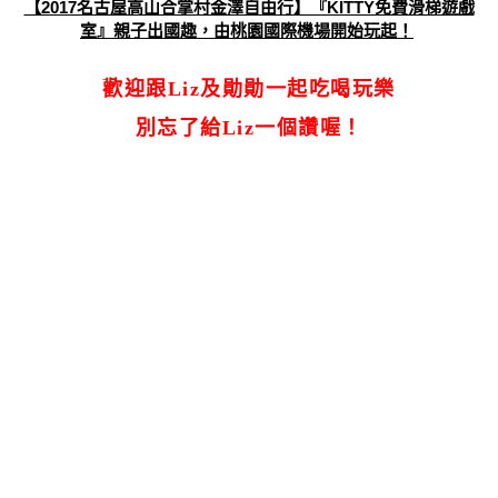
【2017名古屋高山合掌村金澤自由行】『KITTY免費滑梯遊戲
室』親子出國趣，由桃園國際機場開始玩起！
歡迎跟Liz及勛勛一起吃喝玩樂
別忘了給Liz一個讚喔！