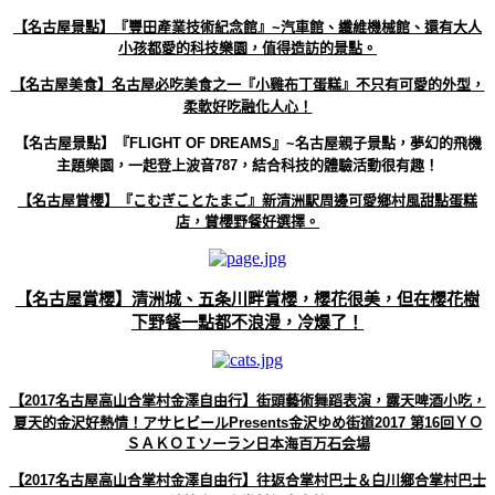
【名古屋景點】『豐田產業技術紀念館』~汽車館、纖維機械館、還有大人
小孩都愛的科技樂園，值得造訪的景點。
【名古屋美食】名古屋必吃美食之一『小雞布丁蛋糕』不只有可愛的外型，
柔軟好吃融化人心！
【名古屋景點】『FLIGHT OF DREAMS』~名古屋親子景點，夢幻的飛機
主題樂園，一起登上波音787，結合科技的體驗活動很有趣！
【名古屋賞櫻】『こむぎことたまご』新清洲駅周邊可愛鄉村風甜點蛋糕
店，賞櫻野餐好選擇。
【名古屋賞櫻】清洲城、五条川畔賞櫻，櫻花很美，但在櫻花樹
下野餐一點都不浪漫，冷爆了！
【2017名古屋高山合掌村金澤自由行】街頭藝術舞蹈表演，露天啤酒小吃，
夏天的金沢好熱情！アサヒビールPresents金沢ゆめ街道2017 第16回ＹＯ
ＳＡＫＯＩソーラン日本海百万石会場
【2017名古屋高山合掌村金澤自由行】往返合掌村巴士＆白川鄉合掌村巴士