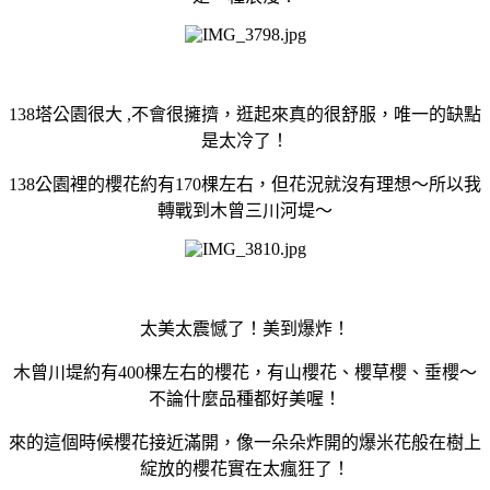
138塔公園很大 ,不會很擁擠，逛起來真的很舒服，唯一的缺點
是太冷了！
138公園裡的櫻花約有170棵左右，但花況就沒有理想～所以我
轉戰到木曾三川河堤～
太美太震憾了！美到爆炸！
木曾川堤約有400棵左右的櫻花，有山櫻花、櫻草櫻、垂櫻～
不論什麼品種都好美喔！
來的這個時候櫻花接近滿開，像一朵朵炸開的爆米花般在樹上
綻放的櫻花實在太瘋狂了！