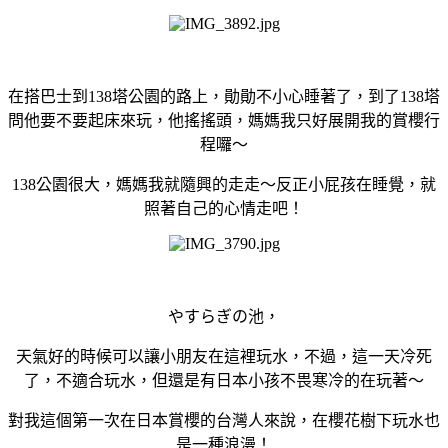
在搭巴士到138塔公園的路上，勛勛不小心睡著了，到了138塔
問他要不要起床來玩，他搖搖頭，媽媽我只好展開我的賞櫻行
程囉～
138公園很大，媽媽我就隨興的走走～反正小屁孩在睡覺，就
照著自己的心情走吧！
やすらぎの池，
天氣好的時候可以讓小朋友在這裡玩水，不過，這一天冷死
了，不適合玩水，但還是有日本小孩不畏寒冷的在玩著～
對我這個第一次在日本賞櫻的台灣人來說，在櫻花樹下玩水也
是一種浪漫！