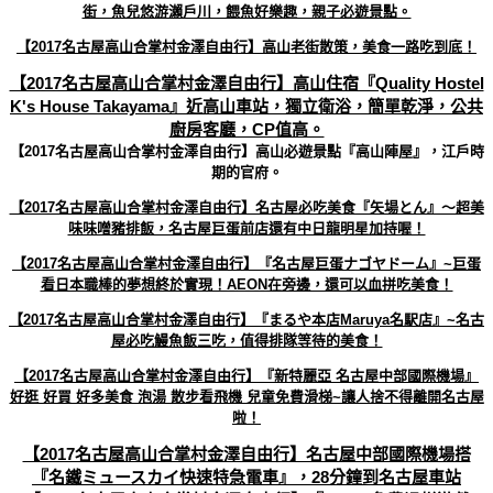
街，魚兒悠游瀨戶川，餵魚好樂趣，親子必遊景點。
【2017名古屋高山合掌村金澤自由行】高山老街散策，美食一路吃到底！
【2017名古屋高山合掌村金澤自由行】高山住宿『Quality Hostel
K's House Takayama』近高山車站，獨立衛浴，簡單乾淨，公共
廚房客廳，CP值高。
【2017名古屋高山合掌村金澤自由行】高山必遊景點『高山陣屋』，江戶時
期的官府。
【2017名古屋高山合掌村金澤自由行】名古屋必吃美食『矢場とん』～超美
味味噌豬排飯，名古屋巨蛋前店還有中日龍明星加持喔！
【2017名古屋高山合掌村金澤自由行】『名古屋巨蛋ナゴヤドーム』~巨蛋
看日本職棒的夢想終於實現！AEON在旁邊，還可以血拼吃美食！
【2017名古屋高山合掌村金澤自由行】『まるや本店Maruya名駅店』~名古
屋必吃鰻魚飯三吃，值得排隊等待的美食！
【2017名古屋高山合掌村金澤自由行】『新特麗亞 名古屋中部國際機場』
好逛 好買 好多美食 泡湯 散步看飛機 兒童免費滑梯~讓人捨不得離開名古屋
啦！
【2017名古屋高山合掌村金澤自由行】名古屋中部國際機場搭
『名鐵ミュースカイ快速特急電車』，28分鐘到名古屋車站