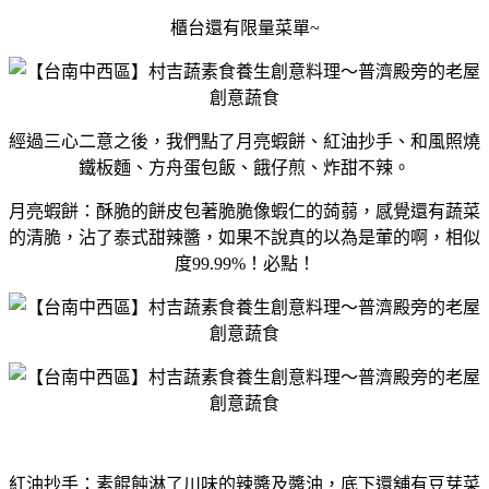
櫃台還有限量菜單~
經過三心二意之後，我們點了月亮蝦餅、紅油抄手、和風照燒
鐵板麵、方舟蛋包飯、餓仔煎、炸甜不辣。
月亮蝦餅：酥脆的餅皮包著脆脆像蝦仁的蒟蒻，感覺還有蔬菜
的清脆，沾了泰式甜辣醬，如果不說真的以為是葷的啊，相似
度99.99%！必點！
紅油抄手：素餛飩淋了川味的辣醬及醬油，底下還舖有豆芽菜