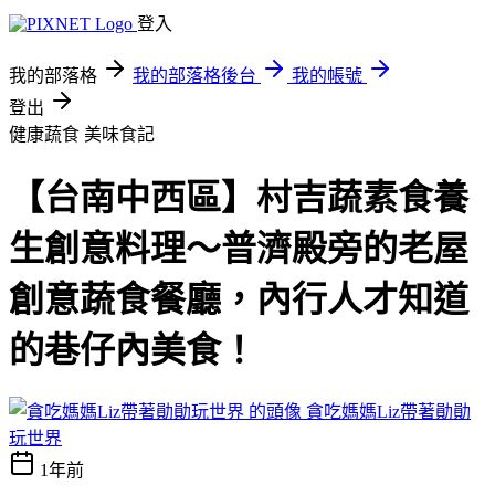
登入
我的部落格
我的部落格後台
我的帳號
登出
健康蔬食
美味食記
【台南中西區】村吉蔬素食養
生創意料理～普濟殿旁的老屋
創意蔬食餐廳，內行人才知道
的巷仔內美食！
貪吃媽媽Liz帶著勛勛
玩世界
1年前