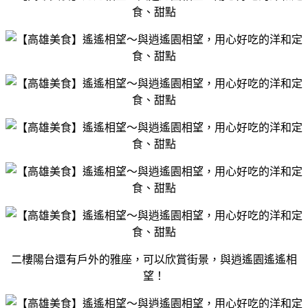
二樓陽台還有戶外的雅座，可以欣賞街景，與逍遙園遙遙相
望！