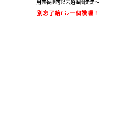
用完餐還可以去逍遙園走走～
別忘了給Liz一個讚喔！