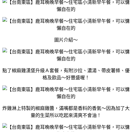
圖片介紹～
點了椒麻雞漢堡升級Ａ套餐，有附沙拉、濃湯、帶皮薯條、優
格及飲品～好豐盛喔！
炸雞淋上特製的椒麻雞醬，滿嘴都是香料的香氣～因為加了大
量的生菜所以吃起來清爽不會油！