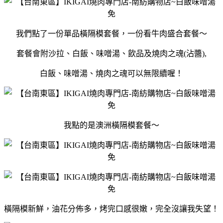
我們點了一份單品橫隔模套餐，一份看牛肉盛合套餐～
套餐會附沙拉、白飯、味噌湯、飲品及燒肉之魂(沾醬),
白飯、味噌湯、燒肉之魂可以無限續喔！
我點的是澳洲橫隔模套餐～
橫隔模新鮮，油花分佈多，烤完口感很嫩，完全沒讓我失望！