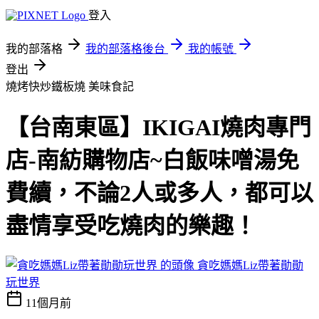
登入
我的部落格
我的部落格後台
我的帳號
登出
燒烤快炒鐵板燒
美味食記
【台南東區】IKIGAI燒肉專門
店-南紡購物店~白飯味噌湯免
費續，不論2人或多人，都可以
盡情享受吃燒肉的樂趣！
貪吃媽媽Liz帶著勛勛
玩世界
11個月前