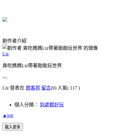
創作者介紹
Liz
貪吃媽媽Liz帶著勛勛玩世界
Liz 發表在
痞客邦
留言
(0)
人氣(
117
)
個人分類：
到處都好玩
▲top
載入更多