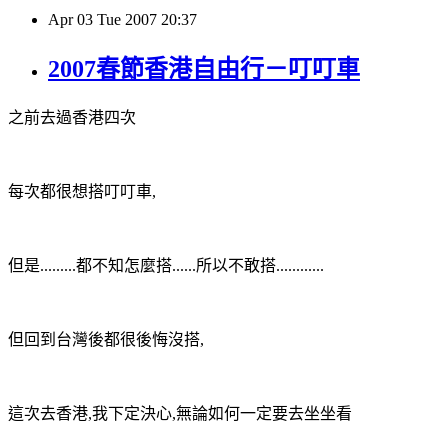
Apr
03
Tue
2007
20:37
2007春節香港自由行－叮叮車
之前去過香港四次
每次都很想搭叮叮車,
但是.........都不知怎麼搭......所以不敢搭............
但回到台灣後都很後悔沒搭,
這次去香港,我下定決心,無論如何一定要去坐坐看