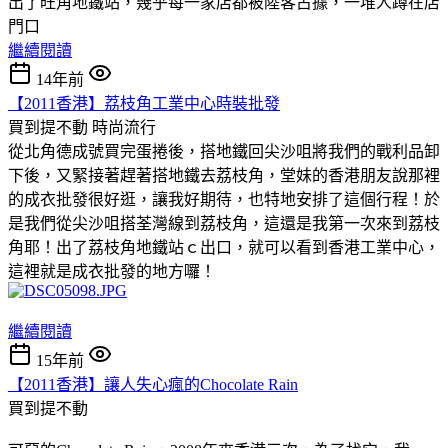
出了旺角地鐵站，幾乎每一家店都被陸客占據，一堆人蹲在店
門口
繼續閱讀
14年前
【2011香港】荔枝角工業中心時裝批發
買到提不動
時尚流行
從北角德成號買完蛋捲後，搭地鐵回尖沙咀將我們的戰利品卸
下後，又緊接著趕著搭地鐵去荔枝角，堂妹的香港朋友說那裡
的成衣批發很好逛，讓我好期待，也特地安排了這個行程！於
是我們從尖沙咀搭荃灣線到荔枝角，這還是我第一次來到荔枝
角耶！出了荔枝角地鐵站ｃ出口，就可以看到香港工業中心，
這裡就是成衣批發的地方囉！
繼續閱讀
15年前
【2011香港】讓人失心瘋的Chocolate Rain
買到提不動