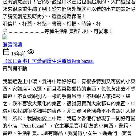
它的創意設計！它的外觀是用水管給包裏起來的，大門還是看
起來很厚重生繡了咧！從它們店外觀就可以看的出它的設計除
了講究創意及時尚外，還重視環保喔！
明信片、杯蓋、杯墊、書籤、相框、時鐘、杯
子..............................每種生活雜貨都很趣、可愛耶！
繼續閱讀
15年前
【2011香港】可愛到爆生活雜貨Petit bazaai
買到提不動
我最近愛上中環，覺得中環好好逛，有很多特別又可愛的小東
西、家飾店可以逛，而且我喜歡獨特的東西，包包背出去不想
撞包，不喜歡跟別人一樣的手機吊飾，不想跟人家撞衫，總
之，我不喜歡大眾化的東西，很討厭買到大家都有的東西，中
環可以找到很多獨特的東西，尤其買回台灣幾乎不會跟別人撞
到，所以，我開始愛上中環！我這次香港行發現了一間好可愛
的小店〝Petit bazaai〞，它主要是賣小朋友的小東西，書籍、
書包、生活雜貨.....還有飾品，我覺得小女生、媽媽們一定會