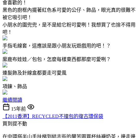
會喜歡的！
黑色的廚框內擺著紅色系可愛的公仔、飾品，眼光真的很難不
被它吸引吧！
小朋水的圍兜兜，是不是給它粉可愛咧！我想買了也捨不得用
吧！
手指毛線套，這應該是跟小朋友玩遊戲用的吧！？
縻鹿布娃娃／包包，怎麼每樣東西都那麼可愛咧？
連髮飾及針線盒都要走可愛風
項鍊、飾品
繼續閱讀
15年前
【2011香港】RECYCLED不撞包的復古環保袋
買到提不動
在中環搭半山手扶梯到結志街的蘭芳園買杯絲襪奶茶，邊走邊