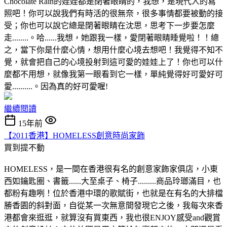
Chocolate Rain的娃娃都是閉著眼睛的，我想，是現代人的寫
照吧！你可以說我們有時活的很無奈，很多事情都要被動的接
受；你也可以說它總是閉著眼睛在沈思，思考下一步要怎麼
走........。哈......我想，她跟我一樣，愛閉著眼睛睡覺啦！！總
之，當下你是什麼心情，想用什麼心境去想吧！我覺得不知不
覺，就會把自己的心境投射到這可愛的娃娃上了！你也可以什
麼都不用想，就像我第一眼看到它一樣，單純覺得好可愛好可
愛..........。因為真的好可愛喔!
繼續閱讀
15年前
【2011香港】HOMELESS創意時尚家飾
買到提不動
HOMELESS，是一間在香港很有名的創意家飾家俱店，小東
西如鑰匙圈、書籤......大至桌子、椅子.........商品玲瑯滿目，也
都粉有趣咧！位於香港中環的歌賦街，也就是在有名的大排檔
勝香園的斜對面，自從某一次無意間發現它之後，我每次來香
港都會來逛逛，就算沒有買東西，我也很ENJOY感受and觀賞