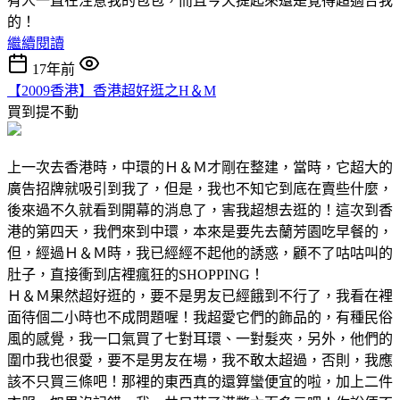
有人一直在注意我的包包，而且今天提起來還是覺得超適合我
的！
繼續閱讀
17年前
【2009香港】香港超好逛之H＆M
買到提不動
上一次去香港時，中環的Ｈ＆Ｍ才剛在整建，當時，它超大的
廣告招牌就吸引到我了，但是，我也不知它到底在賣些什麼，
後來過不久就看到開幕的消息了，害我超想去逛的！這次到香
港的第四天，我們來到中環，本來是要先去蘭芳園吃早餐的，
但，經過Ｈ＆Ｍ時，我已經經不起他的誘惑，顧不了咕咕叫的
肚子，直接衝到店裡瘋狂的SHOPPING！
Ｈ＆Ｍ果然超好逛的，要不是男友已經餓到不行了，我看在裡
面待個二小時也不成問題喔！我超愛它們的飾品的，有種民俗
風的感覺，我一口氣買了七對耳環、一對髮夾，另外，他們的
圍巾我也很愛，要不是男友在場，我不敢太超過，否則，我應
該不只買三條吧！那裡的東西真的還算蠻便宜的啦，加上二件