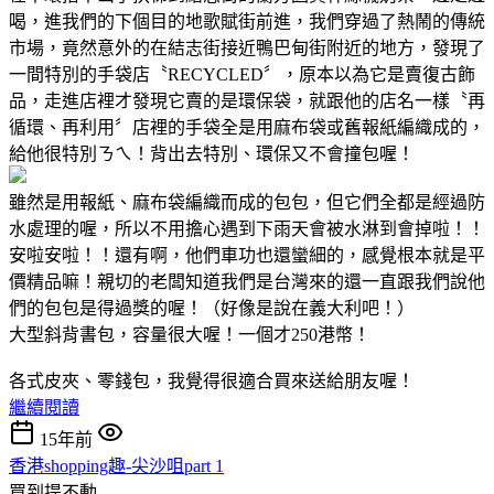
喝，進我們的下個目的地歌賦街前進，我們穿過了熱鬧的傳統
市場，竟然意外的在結志街接近鴨巴甸街附近的地方，發現了
一間特別的手袋店〝RECYCLED〞，原本以為它是賣復古飾
品，走進店裡才發現它賣的是環保袋，就跟他的店名一樣〝再
循環、再利用〞店裡的手袋全是用麻布袋或舊報紙編織成的，
給他很特別ㄋㄟ！背出去特別、環保又不會撞包喔！
雖然是用報紙、麻布袋編織而成的包包，但它們全都是經過防
水處理的喔，所以不用擔心遇到下雨天會被水淋到會掉啦！！
安啦安啦！！還有啊，他們車功也還蠻細的，感覺根本就是平
價精品嘛！親切的老闆知道我們是台灣來的還一直跟我們說他
們的包包是得過獎的喔！（好像是說在義大利吧！）
大型斜背書包，容量很大喔！一個才250港幣！
各式皮夾、零錢包，我覺得很適合買來送給朋友喔！
繼續閱讀
15年前
香港shopping趣-尖沙咀part 1
買到提不動