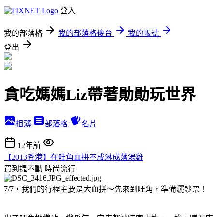
登入
我的部落格
我的部落格後台
我的帳號
登出
貪吃媽媽Liz帶著勛勛玩世界
相簿
部落格
名片
12年前
【2013香港】在旺角血拼不成淋成落湯雞
買到提不動
時尚流行
7/7，我們的行程主要是大血拼～先來到旺角，準備灑鈔票！