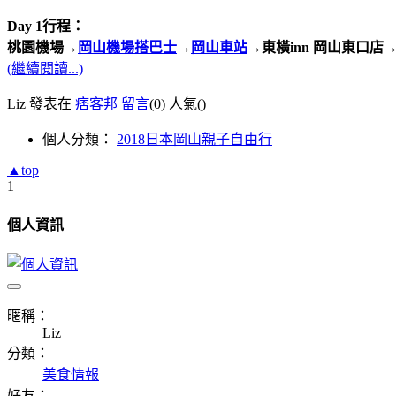
Day 1行程：
桃園機場→
岡山機場搭巴士
→
岡山車站
→東橫inn 岡山東口店
(繼續閱讀...)
Liz 發表在
痞客邦
留言
(0)
人氣(
)
個人分類：
2018日本岡山親子自由行
▲top
1
個人資訊
暱稱：
Liz
分類：
美食情報
好友：