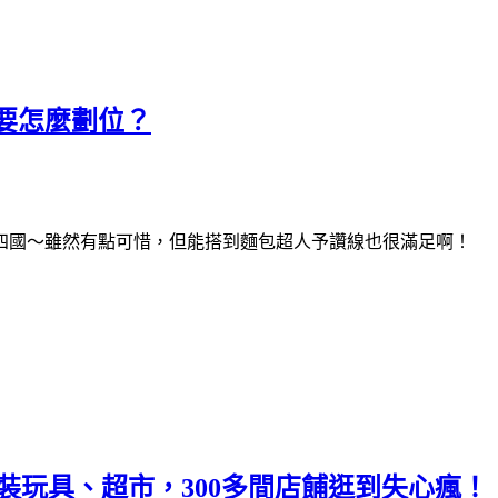
要怎麼劃位？
四國～雖然有點可惜，但能搭到麵包超人予讚線也很滿足啊！
童裝玩具、超市，300多間店餔逛到失心瘋！